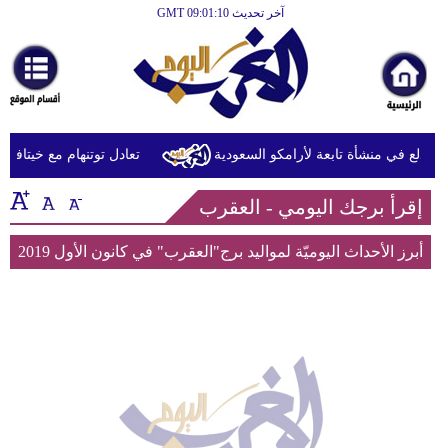
آخر تحديث GMT 09:01:10
الرئيسية
أخبارعاجلة
رياضة
ثقافة
ندلع في منشأة تابعة لأرامكو السعودية
تعادل توتنهام مع خيتافي ودي
إقتصاد
إقرأ برجك اليومي - العقرب
فن
أبرز الأحداث اليوميّة لمواليد برج"العقرب" في كانون الأول 2019
وموسيقى
أزياء
صحة
وتغذية
سياحة