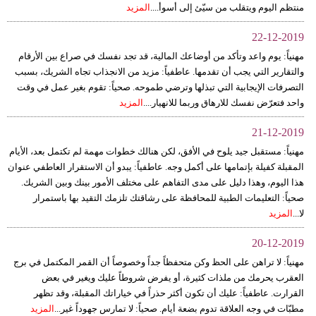
منتظم اليوم ويتقلب من سيّئ إلى أسوأ....
المزيد
22-12-2019
مهنياً: يوم واعد وتأكد من أوضاعك المالية، قد تجد نفسك في صراع بين الأرقام
والتقارير التي يجب أن تقدمها. عاطفياً: مزيد من الانجذاب تجاه الشريك، بسبب
التصرفات الإيجابية التي تبذلها وترضي طموحه. صحياً: تقوم بغير عمل في وقت
واحد فتعرّض نفسك للارهاق وربما للانهيار....
المزيد
21-12-2019
مهنياً: مستقبل جيد يلوح في الأفق، لكن هنالك خطوات مهمة لم تكتمل بعد، الأيام
المقبلة كفيلة بإتمامها على أكمل وجه. عاطفياً: يبدو أن الاستقرار العاطفي عنوان
هذا اليوم، وهذا دليل على مدى التفاهم على مختلف الأمور بينك وبين الشريك.
صحياً: التعليمات الطبية للمحافظة على رشاقتك تلزمك التقيد بها باستمرار
لا...
المزيد
20-12-2019
مهنياً: لا تراهن على الحظ وكن متحفظاً جداً وخصوصاً أن القمر المكتمل في برج
العقرب يحرمك من ملذات كثيرة، أو يفرض شروطاً عليك ويغير في بعض
القرارت. عاطفياً: عليك أن تكون أكثر حذراً في خياراتك المقبلة، وقد تظهر
مطبّات في وجه العلاقة تدوم بضعة أيام. صحياً: لا تمارس جهوداً غير...
المزيد