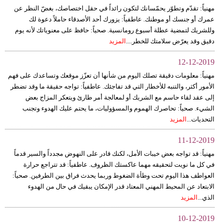
مهنياً: تقدّم وتطوّر يحمّسانك لتكون رائداً في حقل اختصاصك، بغضّ النظر عن
عمرك أو جنسك أو موطنك. عاطفياً: يزورك أحد الأصدقاء حاملاً دعوة لك
وللشريك لتمضية عطلة أسبوع رومانسية. صحياً: حافظ على معنوياتك لأنه يوم
دقيق وقد يعرّض سلامتك للخطر....
المزيد
12-12-2019
مهنياً: معلومات دقيقة تصلك اليوم من شأنها أن تعزّز موقعك وتساعدك على فهم
الأمور أكثر، والتنبه للأخطار التي قد تفاجئك. عاطفياً: تواجه حقيقة ما وقد تضطر
إلى عقد لقاء حاسم مع الشريك أو لمعالجة أمر طارئ ويتعكر المزاج بعض
الشيء. صحياً: تحاصرك الهموم والمسؤوليات، ما يحتم عليك الهدوء وتجنب
التحديات...
المزيد
11-12-2019
مهنياً: قد تواجه بعض خيبات الأمل، لكنك قادر على النهوض مجدداً والسير قدماً
في كل ما نويت لتحقيقه مهما عاكستك الظروف. عاطفياً: قد تتراجع حرارة
العواطف هذا اليوم تحت وطأة الضغوط وربما يحدث فراق بين الطرفين. صحياً:
الابتعاد عن المحيط المهني المعتاد قدر الإمكان يبقيك في حال من الهدوء
الذي...
المزيد
10-12-2019