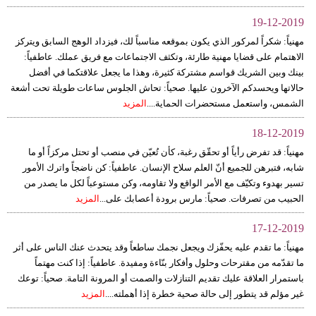
19-12-2019
مهنياً: شكراً لمركور الذي يكون بموقعه مناسباً لك، فيزداد الوهج السابق ويتركز
الاهتمام على قضايا مهنية طارئة، وتكثف الاجتماعات مع فريق عملك. عاطفياً:
بينك وبين الشريك قواسم مشتركة كثيرة، وهذا ما يجعل علاقتكما في أفضل
حالاتها ويحسدكم الآخرون عليها. صحياً: تحاش الجلوس ساعات طويلة تحت أشعة
الشمس، واستعمل مستحضرات الحماية....
المزيد
18-12-2019
مهنياً: قد تفرض رأياً أو تحقّق رغبة، كأن تُعيّن في منصب أو تحتل مركزاً أو ما
شابه، فتبرهن للجميع أنّ العلم سلاح الإنسان. عاطفياً: كن ناضجاً واترك الأمور
تسير بهدوء وتكيّف مع الأمر الواقع ولا تقاومه، وكن مستوعباً لكل ما يصدر من
الحبيب من تصرفات. صحياً: مارس برودة أعصابك على...
المزيد
17-12-2019
مهنياً: ما تقدم عليه يحفّزك ويجعل نجمك ساطعاً وقد يتحدث عنك الناس على أثر
ما تقدّمه من مقترحات وحلول وأفكار بنّاءة ومفيدة. عاطفياً: إذا كنت مهتماً
باستمرار العلاقة عليك تقديم التنازلات والصمت أو المرونة التامة. صحياً: توعك
غير مؤلم قد يتطور إلى حالة صحية خطرة إذا أهملته....
المزيد