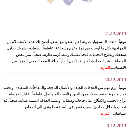
وسفر
ديكور
أخبار
31-12-2019
البرلمان
مهنياً: تتعدد المسؤوليات وتتداخل بعضها مع بعض، أنصح لك عدم الاستسلام بل
المواجهة بكل ما أوتيت من قوة وعزم وشجاعة. عاطفياً: تصطدم بشريك يحاول
المغربي
سحقك ويطرح التحديات فتجد نفسك وسط أزمة طارئة. صحياً: تمر ببعض
المصاعب غير الخطرة، لكنها قد تكون إنذاراً لإيلاء الوضع الصحي المزيد من
إعلام
الاهتمام....
المزيد
تعليم
30-12-2019
مرأة
مهنياً: يوم مهم من العلاقات الجيدة والأعمال الناجحة والمفاجآت السعيدة، وتحصد
ثمار ما زرعت بعد سنوات من الجهد والتعب المتواصل. عاطفياً: عليك الاهتمام
أزياء
برأي الحبيب والاطّلاع على حاجاته وطلباته، وتشتد العلاقة المتينة صلابة. صحياً: قد
تصاب بانحلال مفاجئ بسبب نقص في المناعة ما يؤدي إلى انخفاض
إسلامية
نشاطك....
المزيد
علوم
29-12-2019
وتكنولوجيا