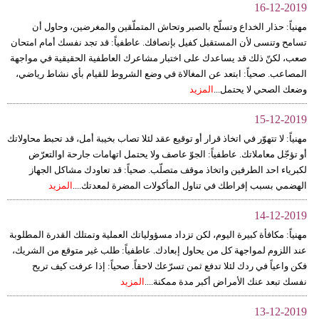
16-12-2019
مهنياً: حذار الخداع وتسلّح بالصبر وتحاش المتملّقين والمغرضين، وحاول أن
تسامح وتنسى لأن المستقبل كفيل بإنصافك. عاطفياً: قد تجد نفسك أمام امتحان
صعب، لكنّ ذلك قد يساعدك على اختبار مشاعرك العاطفية الحقيقية في مواجهة
المصاعب. صحياً: ابتعد عن المغالاة في وضع الشروط للقيام بأي نشاط رياضي،
وضعك الصحي لا يحتمل...
المزيد
15-12-2019
مهنياً: لا تتهوّر في اتخاذ قرار أو توقيع عقد لئلا تصاب بخيبة أمل، قد تحبط محاولاتك
أو تؤجّل معاملاتك. عاطفياً: الجوّ عاصف ولا يحتمل اتهامات جارحة اوالتعرّض
لكبرياء احد الطرفين واتخاذ موقف متصلّب. صحياً: قد تعاودك مشاكل الجهاز
الهضمي بسبب إفراطك في تناول المأكولات المضرة لمعدتك....
المزيد
14-12-2019
مهنياً: مكافأة كبيرة اليوم، لكن تزداد مسؤولياتك العملية وتمتلك القدرة المطلوبة
عند اللزوم لمواجهة كل من يحاول إبعادك. عاطفياً: طلب غير متوقع من الشريك،
فكن واعياً في ردك لئلا تدفع ثمن تسرّعك لاحقاً. صحياً: إذا عرفت كيف تريح
نفسك تبعد عنك الأمراض أكبر مدة ممكنة....
المزيد
13-12-2019