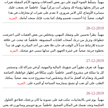
مهنياً: يتسلّط الضوء اليوم على دور بعض الصداقات وتشهد الأيام المقبلة تغيرات
في مراكز يحتلها رؤساء لك وتتولى أنت مركزاً مهماً . عاطفياً: قد يصعب عليك
بيئة
مسايرة الأوضاع، لكن الامر ضروري، لا تقدم على تغيرات او مجازفات في هذا
الوقت. صحياً: إذا أحسنت تقسيم وقتك كما يجب، فإنك ستجد أمامك...
المزيد
مدوَّنات
28-12-2019
أبراج
مهنياً: يطرأ تحسين على وضعك المهني، وتتخلص من بعض العقبات التي اعترضت
خطواتك وتزيل من دربك أصحاب الغايات المشبوهة. عاطفياً: قد تبحث عن علاقة
فيديو
جديدة للارتباط جدياً لأن الوقت قد حان، فلا تخف من أخذ المبادرة، فهي قد تبدأ
بخطوة جريئة. صحياً: في غمرة الجهود التي تبذلها تنسى حق صحتك...
المزيد
سيارات
27-12-2019
مهنياً: قد تعرف تطوراً في شؤونك المالية والمهنية، أو في شراكة لك، وتستثمر
كل ما تملكه في مشروع العمر. عاطفياً: تكون سبّاقًا في إظهار عواطفك الجياشة
للشريك وتقدّم له أفضل ما لديك وتتحمّس لبدء مشروع جديد معه. صحياً: يمكنك
التغلب على أي تعب أو تشنج بممارسة السباحة أو التنزه على...
المزيد
26-12-2019
مهنياً: يوم غني بالايجابيات، تنكب فيه على تسوية ما كان يزعجك، فتلاحق الحلول
الحكيمة وتجد نفسك في المكان الصحيح. عاطفياً: مربع جوبيتير وساتورن قد يعني