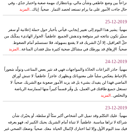
نزاعاً بين وضع عاطفي وشأن مالي، وبانتظارك مهمة صعبة واختبار جدّي ، وفي
حال جاءت الأمور على ما يرام تستعد لحصد الثمار . صحياً: إياك...
المزيد
25-12-2019
مهنياً: يشير هذا اليوم إلى تغيير إيجابي، فيأتي بأخبار حول حملة إعلانية أو سفر
مميّز تكون نتائجه غير متوقعة وتدهش الجميع. عاطفياً: الحوار الهادىء يمكّنك من
حلّ العراقيل، إلا أنّ الشريك قد لا يقتنع بسهولة، فلا تستسلم أمام الضغوط.
صحياً: الإرهاق قد يورطك في مشاكل صحية كثيرة مثل فقدان المناعة...
المزيد
24-12-2019
مهنياً: حاذر النزاعات الحادّة والمواجهات فهي قد تثير بعض المتاعب وتولّد شعوراً
بالإحباط ينعكس سلباً على معنوياتك ويظهرك عاجزاً. عاطفياً: لا تنبش أوراق
الماضي فهذا لن يفيدك بشيء بل قد يزيد الأمور صعوبة مع الشريك. صحياً: لا
تستغل جميع طاقتك في العمل، بل وفّر قسماً كبيراً منها لممارسة الرياضة
والتخلص...
المزيد
23-12-2019
مهنياً: عليك التكتّم وقد تميل الى أشخاص أكبر سنّاً أو سلطة، أو يحيّرك شأن
شراكة لا تراها مناسبة. عاطفياً: لا تتباهَ أمام الشريك بحبك الكبير له، فهو يعرفه
فيك منذ اليوم الأول وإلا لما اختارك لإكمال الحياة معك. صحياً: وضعك الصحي غير