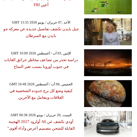
أعين FBI
GMT 15:55 2026 الأحد ,07 حزيران / يونيو
جيل بايدن تكشف تفاصيل جديدة عن معركة جو
بايدن مع السرطان
GMT 10:09 2026 الإثنين ,03 آب / أغسطس
دراسة تحذر من تضاعف مخاطر حرائق الغابات
في جنوب أوروبا بسبب تغير المناخ
GMT 16:48 2026 الخميس ,06 آب / أغسطس
كيفية وضع كل برج حدوده الشخصية في
العلاقات ويتعامل مع الآخرين
GMT 00:38 2026 السبت ,20 حزيران / يونيو
أودي تكشف عن A6 أولرود 2027 الهجينة
القابلة للشحن بتصميم أعرض وأداء أقوى”