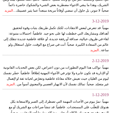
الشريك، وهذا ما يبقي الاجواء مضطربة بعض الشيء والشكوك حاضرة دائماً.
صحياً: لا تتوتر، بل حاول أن تمضي أوقاتاً مريحة مبتعداً عما يثير عصبيتك....
المزيد
3-12-2019
مهنياً: قد تتعرض لبعض الانتقادات، لكنك تكمل طريقك بثبات وقوة لتحقيق
أهدافك ومشاريعك التي خططت لها على نحو جيد. عاطفياً: احتمالات متنوعة:
لقاء في ظروف خيالية، صداقة أو رفقة جديدة، أو علاقة عاطفية جديدة تنقلك إلى
عالم من السعادة الكبيرة. صحياً: أنت في صراع مع الوقت، حاول استغلال ولو
ساعة...
المزيد
2-12-2019
مهنياً: تواكب هذا اليوم التطورات من دون اعتراض، لكن بعض التحديات القانونية
أو الإدارية قد تكون عابرة ولا تؤثر في الأجواء المهنية إطلاقاً. عاطفياً: حضّر نفسك
ليوم من الغليان حيث تعيش خلاله معاناة عاطفية وتتعرّض لخيانة ثقة او لإهمال
غير متعمّد. صحياً: تمالك نفسك لأن الانهيار العصبي والمعنوي أسوأ من...
المزيد
1-12-2019
مهنياً: تمرّ بيوم من الأحداث المهمة التي تضطرك إلى الصبر والاستعانة بكل
هدوئك للتغلّب على المستجدات. عاطفياً: قد تنشأ صراعات مع الشريك أو مع
الزوج، وقد تجرح حبيبك بالكلام أو تعاني مشكلة يمرّ بها أحد المقرّبين. صحياً: