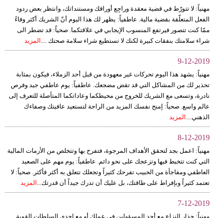
مهنياً: لا تتورّط في قضية معقدة وراجِع أوراقك ومستنداتك، وانتظر بعض ردود
الفعل المتعلّقة بقضية مالية. عاطفياً: يظهر لك هذا اليوم أنّ الشريك أكثر وفاءً
ممّا كنت تتصور فيرتفع المنسوب الإيجابي في علاقتكما. صحياً: قد تضطر الى
شراء سلامتك بنفقات كبيرة لكنك لا تستطيع شراء سلامة صحتك ....
المزيد
9-12-2019
مهنياً: يشهد هذا اليوم تحركات غير معهودة من قبل أحد الزملاء، فيكون بمثابة
تحذير لك من المشاكل التي قد تقض مضجعك. عاطفياً: يوم عاطفي جيد وفرص
نادرة، وتسعى مع الشريك للخروج من محيطكما وعاداتكما المتأصلة للتعرف إلى
عالم واسع. صحياً: إمنح نفسك المزيد من الراحة لتستعيد عافيتك وصفاءك
الذهني....
المزيد
8-12-2019
مهنياً: اعمل بجد لتحقق الأهداف المرجوة، فتفرح بها وتتخلص من الأزمات المالية
التي كنت تتخبط فيها وتزعجك على نحو دائم. عاطفياً: يوم مهم على الصعيد
العاطفي ومفاجأة من الحبيب تفرحك كثيراً وتجعلك تتعلق به أكثر فأكثر. صحياً: لا
تعتمد كثيراً وبإفراط على طاقتك، بل عليك أن تدرك جيداً أن قدرتك...
المزيد
7-12-2019
مهنياً: حذار النزاع مع أحد المسؤولين في عملك أو مع إحدى السلطات القوية