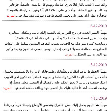
والفاعلة، لا تلعب بالنار لئلا تحرق أصابعك وتهدم كل ما بنيته. عاطفياً: جوّ فاتر
ومتقلّب وتظهر المتاعب وأخشى على العلاقة الهشّة وغير المترابطة والمبتدئة.
صحياً: لا تظن أنك تقدر على تحمل الضغوط فترة طويلة، فقد تنهار في...
المزيد
6-12-2019
مهنياً: القمر الجديد في برج الثور مربك بالنسبة إليك عامة، ويمكنك المغامرة
وإحداث تغيير لمصلحتك، فالدعم لا بد آت وتتلقى مفاجأة تفرحك. عاطفياً:
رومانسية كبيرة متواصلة مع الحبيب، بسبب التفاهم المسبق بينكما على النقاط
المطروحة للمعالجة. صحياً: عواقب إهمال الوضع الصحي قد تكون وخيمة وأكبر
من القدرة على التحمّل....
المزيد
5-12-2019
مهنياً: الحظوظ تدعم أفكارك وتطلّعاتك وطموحاتك، لا تراوغ ولا تستسلم للخمول،
فأنت من أصحاب الهمة الكبيرة والنشاط والحيوية. عاطفياً: قد تكون لدى الحبيب
اعذار حقيقية وبالتالي لا يجوز الحكم عليه بالإهمال أو التقصير معك. صحياً: إذا
وضعت لنفسك أهدافاً عالية عليك بذل أقصى جهد وطاقة ممكنة لتحقيقها....
المزيد
4-12-2019
مهنياً: هذا اليوم يحمل إليك بعض الانفراج وتتحسن الأوضاع وتجعلك فرحاً ومرتاحاً
في العمل، وتتنشط أكثر من أي وقت مضى. عاطفياً: عامل الثقة مفقود بينك وبين