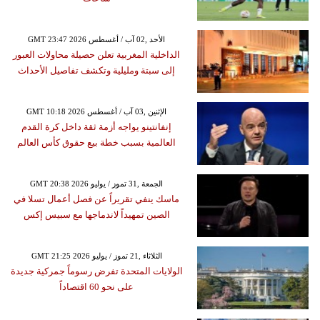
GMT 23:47 2026 الأحد ,02 آب / أغسطس
الداخلية المغربية تعلن حصيلة محاولات العبور
إلى سبتة ومليلية وتكشف تفاصيل الأحداث
GMT 10:18 2026 الإثنين ,03 آب / أغسطس
إنفانتينو يواجه أزمة ثقة داخل كرة القدم
العالمية بسبب خطة بيع حقوق كأس العالم
GMT 20:38 2026 الجمعة ,31 تموز / يوليو
ماسك ينفي تقريراً عن فصل أعمال تسلا في
الصين تمهيداً لاندماجها مع سبيس إكس
GMT 21:25 2026 الثلاثاء ,21 تموز / يوليو
الولايات المتحدة تفرض رسوماً جمركية جديدة
على نحو 60 اقتصاداً