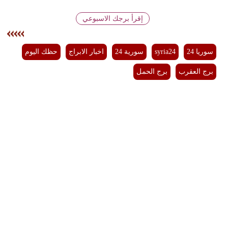
إقرأ برجك الاسبوعي
بيئة
مدوَّنات
سوريا 24
syria24
سورية 24
اخبار الابراج
حظك اليوم
أبراج
برج العقرب
برج الحمل
فيديو
سيارات