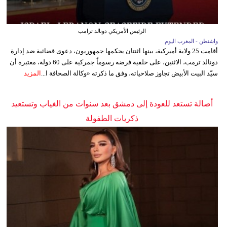
الرئيس الأمريكي دونالد ترامب
واشنطن - المغرب اليوم
أقامت 25 ولاية أميركية، بينها اثنتان يحكمها جمهوريون، دعوى قضائية ضد إدارة
دونالد ترمب، الاثنين، على خلفية فرضه رسوماً جمركية على 60 دولة، معتبرة أن
سيّد البيت الأبيض تجاوز صلاحياته، وفق ما ذكرته «وكالة الصحافة ا...
المزيد
أصالة تستعد للعودة إلى دمشق بعد سنوات من الغياب وتستعيد
ذكريات الطفولة