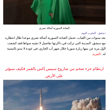
الفنانة السورية أصالة نصري
دمشق - المغرب اليوم
بعد سنوات من الغياب، تحمل الفنانة السورية أصالة نصري موعدا طال انتظاره
مع دمشق، المدينة التي تركت في ذاكرتها تفاصيل لا تشبه سواها.فقد كشفت
لأول مرة عن نيتها زيارة سوريا خلال شهر آب الجاري، في عودة لا تبدو بالنسبة
له...
المزيد
ارتطام جزء ضخم من صاروخ سبيس إكس بالقمر فكيف سيؤثر
على الأرض