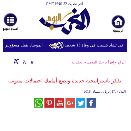
آخر تحديث GMT 16:01:32
الرئيسية
أخبارعاجلة
رياضة
ثقافة
ي تشاد يتسبب في وفاة 13 شخصا
الموساد يقيل مسؤولين بارزين
إقتصاد
أبراج
»
إقرأ برجك اليومي - العقرب
فن
وموسيقى
تفكر باستراتيجية جديدة وتضع أمامك احتمالات متنوعة
أزياء
الثلاثاء ,17 إبريل / نيسان 2018
صحة
وتغذية
سياحة