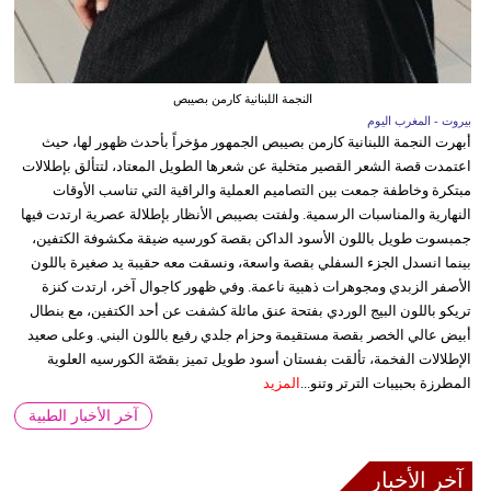
النجمة اللبنانية كارمن بصيبص
بيروت - المغرب اليوم
أبهرت النجمة اللبنانية كارمن بصيبص الجمهور مؤخراً بأحدث ظهور لها، حيث
اعتمدت قصة الشعر القصير متخلية عن شعرها الطويل المعتاد، لتتألق بإطلالات
مبتكرة وخاطفة جمعت بين التصاميم العملية والراقية التي تناسب الأوقات
النهارية والمناسبات الرسمية. ولفتت بصيبص الأنظار بإطلالة عصرية ارتدت فيها
جمبسوت طويل باللون الأسود الداكن بقصة كورسيه ضيقة مكشوفة الكتفين،
بينما انسدل الجزء السفلي بقصة واسعة، ونسقت معه حقيبة يد صغيرة باللون
الأصفر الزبدي ومجوهرات ذهبية ناعمة. وفي ظهور كاجوال آخر، ارتدت كنزة
تريكو باللون البيج الوردي بفتحة عنق مائلة كشفت عن أحد الكتفين، مع بنطال
أبيض عالي الخصر بقصة مستقيمة وحزام جلدي رفيع باللون البني. وعلى صعيد
الإطلالات الفخمة، تألقت بفستان أسود طويل تميز بقصّة الكورسيه العلوية
المطرزة بحبيبات الترتر وتنو...
المزيد
آخر الأخبار الطبية
آخر الأخبار