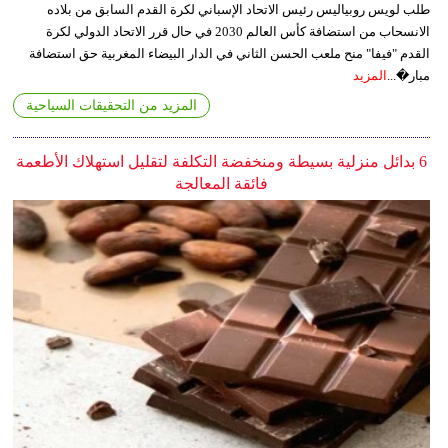
طلب لويس روبياليس رئيس الاتحاد الإسباني لكرة القدم السابق من بلاده
الانسحاب من استضافة كأس العالم 2030 في حال قرر الاتحاد الدولي لكرة
القدم "فيفا" منح ملعب الحسن الثاني في الدار البيضاء المغربية حق استضافة
مبار�...
المزيد
المزيد من التحقيقات السياحية
6 بدائل منزلية بسيطة ومنخفضة التكلفة لتقليل استهلاك الأطعمة
فائقة المعالجة