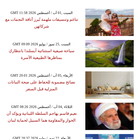
GMT 11:58 2026 السبت ,01 آب / أغسطس
تناغم وتنسيقات ملهمة تُبرز أناقة النجمات مع
شركائهن
GMT 09:09 2026 السبت ,25 تموز / يوليو
سياحة صيفية استثنائية آيسلندا بانتظاركِ
بمناظرها الطبيعية الآسرة
GMT 20:01 2026 الأربعاء ,05 آب / أغسطس
نصائح مضمونة للحفاظ على صحة النباتات
المنزلية قبل السفر
GMT 08:26 2026 الثلاثاء ,04 آب / أغسطس
نعيم قاسم يهاجم السلطة اللبنانية ويؤكد أن
الحوار والمقاومة هما السبيل لحماية لبنان
GMT 20:37 2026 الأربعاء ,22 تموز / يوليو