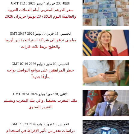
GMT 11:10 2026 الثلاثاء ,23 حزيران / يونيو
سعر الدرهم المغربي أمام العملات العربية
والعالمية اليوم الثلاثاء 23 يونيو/ حزيران 2026
GMT 20:37 2026 الخميس ,18 حزيران / يونيو
ميلوني تدعو إلى شراكة استراتيجية بين أوروبا
والخليج تربط ثلاث قارات
GMT 07:46 2026 الخميس ,09 تموز / يوليو
حظر المراهقين على مواقع التواصل يواجه
مأزقًا جديداً
GMT 20:51 2026 الإثنين ,20 تموز / يوليو
ملك المغرب يستقبل والي بنك المغرب ويتسلم
التقرير السنوي
GMT 13:33 2026 الخميس ,16 تموز / يوليو
دراسات تحذر من تأثير الإفراط في استخدام