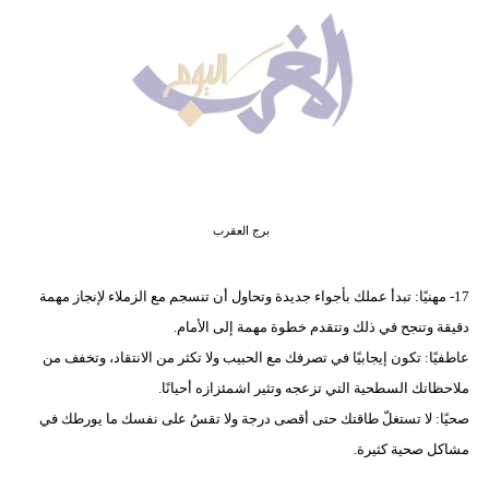
وسفر
ديكور
أخبار
البرلمان
المغربي
إعلام
برج العقرب
تعليم
17- مهنيًا: تبدأ عملك بأجواء جديدة وتحاول أن تنسجم مع الزملاء لإنجاز مهمة
دقيقة وتنجح في ذلك وتتقدم خطوة مهمة إلى الأمام.
مرأة
عاطفيًا: تكون إيجابيًا في تصرفك مع الحبيب ولا تكثر من الانتقاد، وتخفف من
أزياء
ملاحظاتك السطحية التي تزعجه وتثير اشمئزازه أحيانًا.
إسلامية
صحيًا: لا تستغلّ طاقتك حتى أقصى درجة ولا تقسُ على نفسك ما يورطك في
مشاكل صحية كثيرة.
علوم
وتكنولوجيا