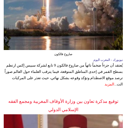
صاروخ فالكون
نيويورك - المغرب اليوم
يُعتقد أن جزءاً ضخماً تائهاً من صاروخ فالكون 9 تابع لشركة سبيس إكس ارتطم
بسطح القمر في إحدى المناطق المتوقعة، فيما يترقب العلماء حول العالم صوراً
ترصد موقع الاصطدام وتؤكد وقوعه بشكل نهائي، حيث تعذر على المركبات
الت...
المزيد
توقيع مذكرة تعاون بين وزارة الأوقاف المغربية ومجمع الفقه
الإسلامي الدولي