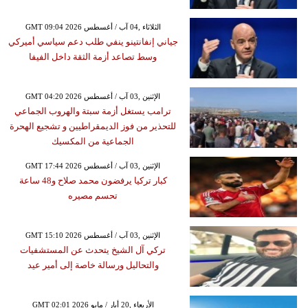
GMT 09:04 2026 الثلاثاء ,04 آب / أغسطس
جياني إنفانتينو ينفي طلب دعم سياسي أميركي
وسط تصاعد أزمة الثقة داخل الفيفا
GMT 04:20 2026 الإثنين ,03 آب / أغسطس
ترامب يستغل أزمة سبتة والهروب الجماعي
للتحذير من فوز الديمقراطيين و تشجيع الهحرة
الجماعية من المكسيك
GMT 17:44 2026 الإثنين ,03 آب / أغسطس
كبار تركيا يرفضون محمد صلاح و48 ساعة
تحسم مصيره
GMT 15:10 2026 الإثنين ,03 آب / أغسطس
تركي آل الشيخ يتحدث عن المستشفيات
والتحاليل ورسالة خاصة إلى أمير عيد
GMT 02:01 2026 الأربعاء ,20 أيار / مايو