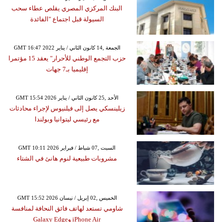
البنك المركزي المصري يقلص عطاء سحب
السيولة قبل اجتماع "الفائدة
GMT 16:47 2022 الجمعة ,14 كانون الثاني / يناير
حزب التجمع الوطني للأحرار" يعقد 15 مؤتمرا
إقليميا بـ7 جهات
GMT 15:54 2026 الأحد ,25 كانون الثاني / يناير
زيلينسكي يصل إلى فيلنيوس لإجراء محادثات
مع رئيسي ليتوانيا وبولندا
GMT 10:11 2026 السبت ,07 شباط / فبراير
مشروبات طبيعية لنوم هانئ في الشتاء
GMT 15:52 2026 الخميس ,02 إبريل / نيسان
شاومي تستعد لهاتف فائق النحافة لمنافسة
iPhone Air وGalaxy Edge