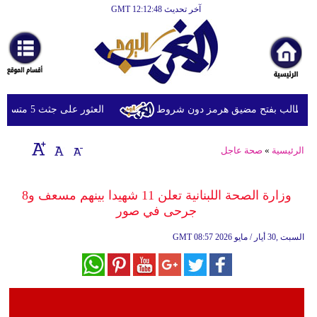
آخر تحديث GMT 12:12:48
الرئيسية
أخبارعاجلة
رياضة
ثقافة
 وتطالب بفتح مضيق هرمز دون شروط
العثور على جثث 5 متسلقين فُقدوا العام الماضي في النيبال
إقتصاد
الرئيسية
»
صحة عاجل
فن
وموسيقى
وزارة الصحة اللبنانية تعلن 11 شهيدا بينهم مسعف و8
جرحى في صور
أزياء
08:57 2026 السبت ,30 أيار / مايو
GMT
صحة
وتغذية
سياحة