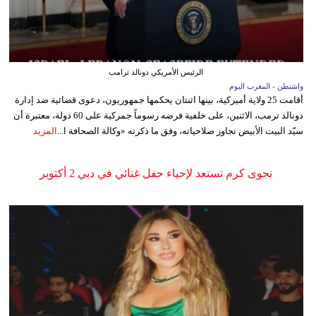
الرئيس الأمريكي دونالد ترامب
واشنطن - المغرب اليوم
أقامت 25 ولاية أميركية، بينها اثنتان يحكمها جمهوريون، دعوى قضائية ضد إدارة
دونالد ترمب، الاثنين، على خلفية فرضه رسوماً جمركية على 60 دولة، معتبرة أن
سيّد البيت الأبيض تجاوز صلاحياته، وفق ما ذكرته «وكالة الصحافة ا...
المزيد
نجوى كرم تستعد لإحياء حفل غنائي في دبي 2 أكتوبر