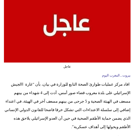
وسفر
ديكور
أخبار
البرلمان
المغربي
إعلام
عاجل
بيروت ـ المغرب اليوم
تعليم
افاد مركز عمليات طوارئ الصحة التابع للوزارة في بيان، بأن “غارة االجيش
مرأة
الإسرائيلي على بلدة معروب قضاء صور أمس، أدت إلى 4 شهداء من بينهم
مسعف في الهيئة الصحية و 5 جرحى من بينهم مسعف آخر في الهيئة، في اعتداء
أزياء
إضافي إلى سلسلة الاعتداءات التي تشكل خرقا فاضحا للقانون الدولي الإنساني
إسلامية
الذي يضمن حماية الأطقم الصحية في حين أن العدو الإسرائيلي يلاحق هذه
علوم
الأطقم ويحولها إلى أهداف عسكرية”.
وتكنولوجيا