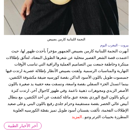
النجمة اللبنانية كارمن بصيبص
بيروت - المغرب اليوم
أبهرت النجمة اللبنانية كارمن بصيبص الجمهور مؤخراً بأحدث ظهور لها، حيث
اعتمدت قصة الشعر القصير متخلية عن شعرها الطويل المعتاد، لتتألق بإطلالات
مبتكرة وخاطفة جمعت بين التصاميم العملية والراقية التي تناسب الأوقات
النهارية والمناسبات الرسمية. ولفتت بصيبص الأنظار بإطلالة عصرية ارتدت فيها
جمبسوت طويل باللون الأسود الداكن بقصة كورسيه ضيقة مكشوفة الكتفين،
بينما انسدل الجزء السفلي بقصة واسعة، ونسقت معه حقيبة يد صغيرة باللون
الأصفر الزبدي ومجوهرات ذهبية ناعمة. وفي ظهور كاجوال آخر، ارتدت كنزة
تريكو باللون البيج الوردي بفتحة عنق مائلة كشفت عن أحد الكتفين، مع بنطال
أبيض عالي الخصر بقصة مستقيمة وحزام جلدي رفيع باللون البني. وعلى صعيد
الإطلالات الفخمة، تألقت بفستان أسود طويل تميز بقصّة الكورسيه العلوية
المطرزة بحبيبات الترتر وتنو...
المزيد
آخر الأخبار الطبية