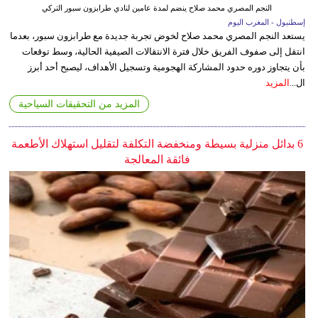
النجم المصري محمد صلاح ينضم لمدة عامين لنادي طرابزون سبور التركي
إسطنبول - المغرب اليوم
يستعد النجم المصري محمد صلاح لخوض تجربة جديدة مع طرابزون سبور، بعدما
انتقل إلى صفوف الفريق خلال فترة الانتقالات الصيفية الحالية، وسط توقعات
بأن يتجاوز دوره حدود المشاركة الهجومية وتسجيل الأهداف، ليصبح أحد أبرز
ال...
المزيد
المزيد من التحقيقات السياحية
6 بدائل منزلية بسيطة ومنخفضة التكلفة لتقليل استهلاك الأطعمة
فائقة المعالجة