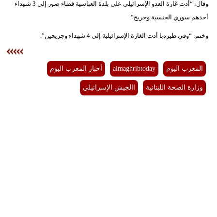
وقال: “أدت غارة العدو الإسرائيلي على بلدة العباسية قضاء صور إلى 3 شهداء
أحدهم سوري الجنسية وجريح”.
بيئة
وختم: “وفي طيردبا أدت الغارة الإسرائيلية إلى 4 شهداء وجريحين”.
مدوَّنات
أبراج
المغرب اليوم
almaghribtoday
أخبار المغرب اليوم
فيديو
وزارة الصحة اللبنانية
االجيش الإسرائيلي
سيارات