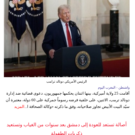
الرئيس الأمريكي دونالد ترامب
واشنطن - المغرب اليوم
أقامت 25 ولاية أميركية، بينها اثنتان يحكمها جمهوريون، دعوى قضائية ضد إدارة
دونالد ترمب، الاثنين، على خلفية فرضه رسوماً جمركية على 60 دولة، معتبرة أن
سيّد البيت الأبيض تجاوز صلاحياته، وفق ما ذكرته «وكالة الصحافة ا...
المزيد
أصالة تستعد للعودة إلى دمشق بعد سنوات من الغياب وتستعيد
ذكريات الطفولة