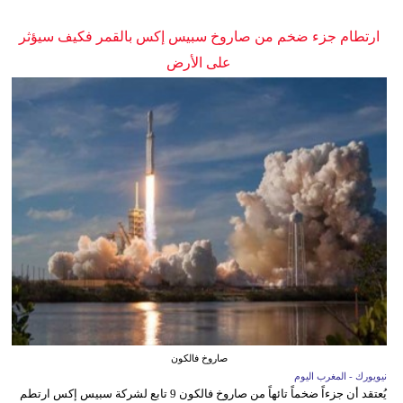
ارتطام جزء ضخم من صاروخ سبيس إكس بالقمر فكيف سيؤثر
على الأرض
صاروخ فالكون
نيويورك - المغرب اليوم
يُعتقد أن جزءاً ضخماً تائهاً من صاروخ فالكون 9 تابع لشركة سبيس إكس ارتطم