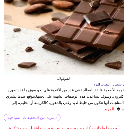
الشوكولاتة
واشنطن - المغرب اليوم
توجد الأطعمة فائقة المعالجة في عدد من الأغذية على نحو يفوق ما قد يتصوره
كثيرون، وسوف تساعدك هذه الوصفات الشهية على تجنبها.نتوقع عندما نشتري
المثلجات أنها تتكون من خليط لذيذ وغني بالدهون، كالكريمة أو الحليب، إلى
جا�...
المزيد
المزيد من التحقيقات السياحية
أحدث إطلالات كارمن بصيبص شعر قصير واختيارات مبتكرة