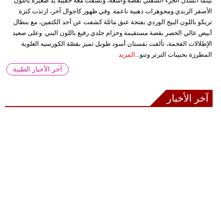
بينما انسدل الجزء السفلي بقصة واسعة، ونسقت معه حقيبة يد صغيرة باللون
الأصفر الزبدي ومجوهرات ذهبية ناعمة. وفي ظهور كاجوال آخر، ارتدت كنزة
تريكو باللون البيج الوردي بفتحة عنق مائلة كشفت عن أحد الكتفين، مع بنطال
أبيض عالي الخصر بقصة مستقيمة وحزام جلدي رفيع باللون البني. وعلى صعيد
الإطلالات الفخمة، تألقت بفستان أسود طويل تميز بقصّة الكورسيه العلوية
المطرزة بحبيبات الترتر وتنو...
المزيد
آخر الأخبار الطبية
آخر الأخبار