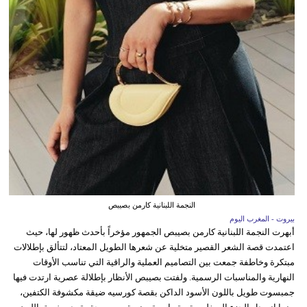
النجمة اللبنانية كارمن بصيبص
بيروت - المغرب اليوم
أبهرت النجمة اللبنانية كارمن بصيبص الجمهور مؤخراً بأحدث ظهور لها، حيث
اعتمدت قصة الشعر القصير متخلية عن شعرها الطويل المعتاد، لتتألق بإطلالات
مبتكرة وخاطفة جمعت بين التصاميم العملية والراقية التي تناسب الأوقات
النهارية والمناسبات الرسمية. ولفتت بصيبص الأنظار بإطلالة عصرية ارتدت فيها
جمبسوت طويل باللون الأسود الداكن بقصة كورسيه ضيقة مكشوفة الكتفين،