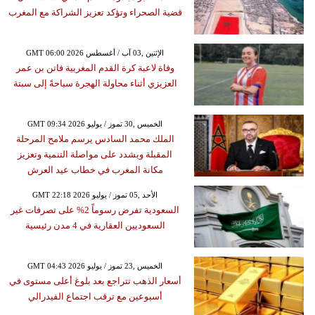
قضية الصحراء وتؤكد تعزيز الشراكة مع المغرب
GMT 06:00 2026 الإثنين ,03 آب / أغسطس
وفاة لاعبة كرة القدم المغربية فاتن بن عمر
العزيزي أثناء محاولة الهجرة سباحةً إلى سبتة
GMT 09:34 2026 الخميس ,30 تموز / يوليو
الملك محمد السادس يرسم ملامح المرحلة
المقبلة ويشدد على مواصلة التنمية وتعزيز
مكانة المغرب في خطاب عيد العرش
GMT 22:18 2026 الأحد ,05 تموز / يوليو
السعودية تفرض رسوماً 2% على تصرفات غير
السعوديين العقارية في 4 مدن رئيسية
GMT 04:43 2026 الخميس ,23 تموز / يوليو
أسعار الذهب تتراجع بعد بلوغ أعلى مستوى في
أسبوعين مع ترقب اجتماع الفيدرالي