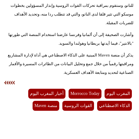
للناتو، وستقوم بمراقبة تحركات القوات الروسية وإنذار المسؤولين بخطوات
بيئة
موسكو التي تثير قلقا لدى الناتو، والتي قد تتطلب ردا منه، وتحديد الأهداف
للضربات المقبلة.
مدوَّنات
وأشارت الصحيفة إلى أن ألمانيا وفرنسا عارضتا استخدام المنصة التي طورتها
أبراج
"بالانتير"، فيما أيدتها بريطانيا وهولندا والسويد.
فيديو
يذكر أن منصة Maven المبنية على الذكاء الاصطناعي هي أداة لإدارة المشاريع
ومراقبتها رقمياً من خلال جمع وتحليل البيانات من الطائرات المسيرة والأقمار
سيارات
الصناعية لتحديد ومتابعة الأهداف العسكرية.
المغرب اليوم
Morrocco Today
أخبار المغرب اليوم
الذكاء الاصطناعي
القوات الروسية
منصة Maven