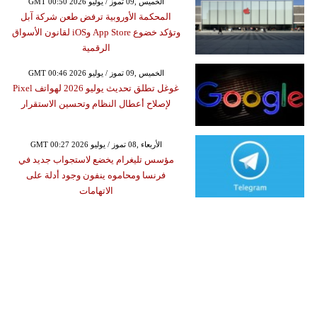
GMT 00:50 2026 الخميس ,09 تموز / يوليو
المحكمة الأوروبية ترفض طعن شركة آبل
وتؤكد خضوع App Store وiOS لقانون الأسواق
الرقمية
GMT 00:46 2026 الخميس ,09 تموز / يوليو
غوغل تطلق تحديث يوليو 2026 لهواتف Pixel
لإصلاح أعطال النظام وتحسين الاستقرار
GMT 00:27 2026 الأربعاء ,08 تموز / يوليو
مؤسس تليغرام يخضع لاستجواب جديد في
فرنسا ومحاموه ينفون وجود أدلة على
الاتهامات