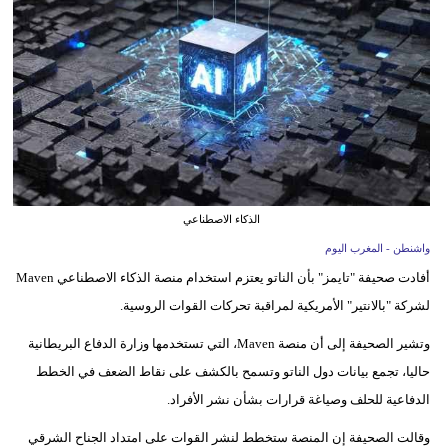
وسفر
ديكور
أخبار
البرلمان
المغربي
إعلام
الذكاء الاصطناعي
واشنطن - المغرب اليوم
تعليم
أفادت صحيفة "تايمز" بأن الناتو يعتزم استخدام منصة الذكاء الاصطناعي Maven
مرأة
لشركة "بالانتير" الأمريكية لمراقبة تحركات القوات الروسية.
أزياء
وتشير الصحيفة إلى أن منصة Maven، التي تستخدمها وزارة الدفاع البريطانية
إسلامية
حاليا، تجمع بيانات دول الناتو وتسمح بالكشف على نقاط الضعف في الخطط
الدفاعية للحلف وصياغة قرارات بشأن نشر الأفراد.
علوم
وقالت الصحيفة إن المنصة ستخطط لنشر القوات على امتداد الجناح الشرقي
وتكنولوجيا