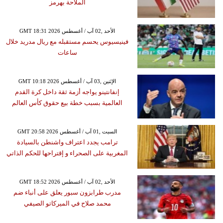
الملاحة بهرمز
GMT 18:31 2026 الأحد ,02 آب / أغسطس
فينيسيوس يحسم مستقبله مع ريال مدريد خلال
ساعات
GMT 10:18 2026 الإثنين ,03 آب / أغسطس
إنفانتينو يواجه أزمة ثقة داخل كرة القدم
العالمية بسبب خطة بيع حقوق كأس العالم
GMT 20:58 2026 السبت ,01 آب / أغسطس
ترامب يجدد اعتراف واشنطن بالسيادة
المغربية على الصحراء و إقتراحها للحكم الذاتي
GMT 18:52 2026 الأحد ,02 آب / أغسطس
مدرب طرابزون سبور يعلق على أنباء ضم
محمد صلاح في الميركاتو الصيفي