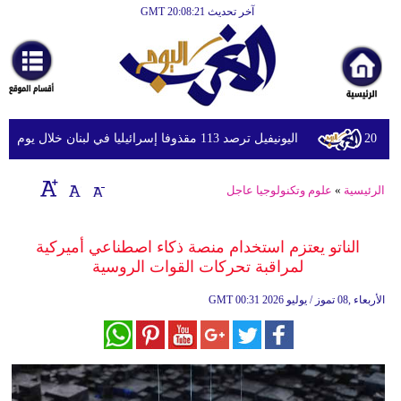
آخر تحديث GMT 20:08:21
الرئيسية
أخبارعاجلة
رياضة
ثقافة
اليونيفيل ترصد 113 مقذوفا إسرائيليا في لبنان خلال يوم واحد
إقتصاد
الرئيسية
»
علوم وتكنولوجيا عاجل
فن
وموسيقى
الناتو يعتزم استخدام منصة ذكاء اصطناعي أميركية
لمراقبة تحركات القوات الروسية
أزياء
00:31 2026 الأربعاء ,08 تموز / يوليو
GMT
صحة
وتغذية
سياحة