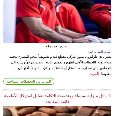
المصري محمد صلاح
أنقرة ـ المغرب اليوم
نشر نادي طرابزون سبور التركي مقطع فيديو تشويقياً للنجم المصري محمد
صلاح يوثق اللحظات الأولى لظهوره بقميص ناديه الجديد، موجهاً رسالة إلى
الجماهير التي تنتظره بعد انتشار أنباء انتقاله. وكان النادي قد أعلن أن
مفاوضا...
المزيد
المزيد من التحقيقات السياحية
6 بدائل منزلية بسيطة ومنخفضة التكلفة لتقليل استهلاك الأطعمة
فائقة المعالجة