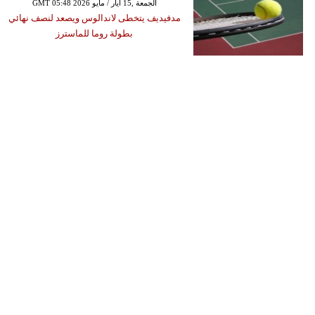
GMT 05:48 2026 الجمعة ,15 أيار / مايو
مدفيديف يتخطى لاندالوس ويصعد لنصف نهائي
بطولة روما للماسترز