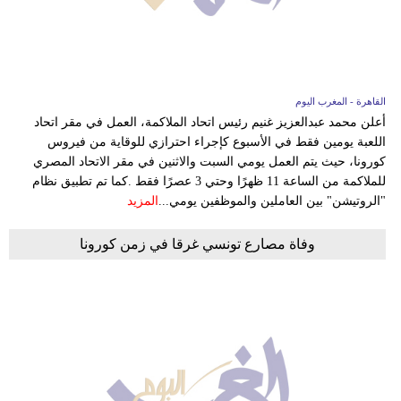
وسفر
ديكور
أخبار
القاهرة - المغرب اليوم
أعلن محمد عبدالعزيز غنيم رئيس اتحاد الملاكمة، العمل في مقر اتحاد
البرلمان
اللعبة يومين فقط في الأسبوع كإجراء احترازي للوقاية من فيروس
المغربي
كورونا، حيث يتم العمل يومي السبت والاثنين في مقر الاتحاد المصري
للملاكمة من الساعة 11 ظهرًا وحتي 3 عصرًا فقط .كما تم تطبيق نظام
إعلام
"الروتيشن" بين العاملين والموظفين يومي...
المزيد
تعليم
وفاة مصارع تونسي غرقا في زمن كورونا
مرأة
أزياء
إسلامية
علوم
وتكنولوجيا