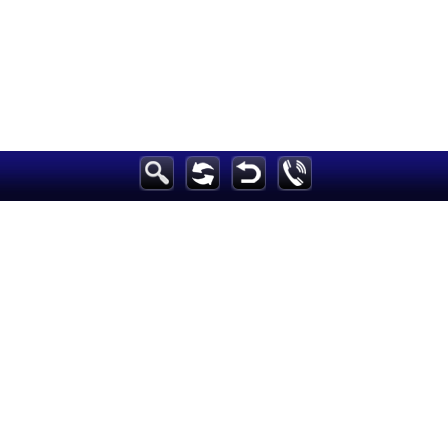
h
الرئيسية
أخبارعاجلة
رياضة
ثقافة
إقتصاد
فن
وموسيقى
أزياء
صحة وتغذية
سياحة وسفر
ديكور
أخبار
إعلام
تعليم
مرأة
علوم وتكنولوجيا
بيئة
مدونات
أبراج
فيديو
سيارات