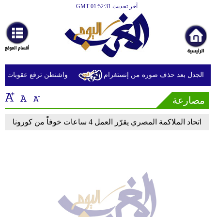
آخر تحديث GMT 01:52:31
الرئيسية
أخبارعاجلة
رياضة
ثقافة
ير الجدل بعد حذف صوره من إنستغرام
واشنطن ترفع عقوبات عن ش
إقتصاد
مصارعة
فن
اتحاد الملاكمة المصري يقرّر العمل 4 ساعات خوفاً من كورونا
وموسيقى
أزياء
صحة
وتغذية
سياحة