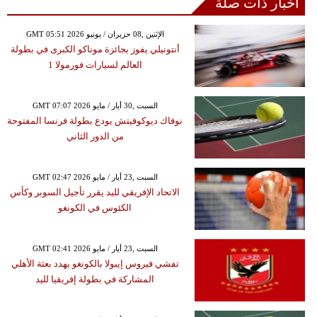
أخبار ذات صلة
GMT 05:51 2026 الإثنين ,08 حزيران / يونيو
أنتونيلي يفوز بجائزة موناكو الكبرى في بطولة
العالم لسيارات فورمولا 1
GMT 07:07 2026 السبت ,30 أيار / مايو
نوفاك ديوكوفيتش يودع بطولة فرنسا المفتوحة
من الدور الثاني
GMT 02:47 2026 السبت ,23 أيار / مايو
الاتحاد الإفريقي لليد يقرر تأجيل السوبر وكأس
الكئوس في الكونغو
GMT 02:41 2026 السبت ,23 أيار / مايو
تفشي فيروس إيبولا بالكونغو يهدد بعثة الأهلي
المشاركة في بطولة إفريقيا لليد