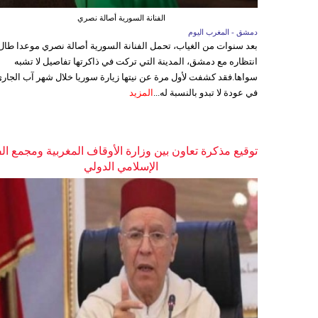
الفنانة السورية أصالة نصري
دمشق - المغرب اليوم
بعد سنوات من الغياب، تحمل الفنانة السورية أصالة نصري موعدا طال
انتظاره مع دمشق، المدينة التي تركت في ذاكرتها تفاصيل لا تشبه
سواها.فقد كشفت لأول مرة عن نيتها زيارة سوريا خلال شهر آب الجاري
في عودة لا تبدو بالنسبة له...
المزيد
توقيع مذكرة تعاون بين وزارة الأوقاف المغربية ومجمع ال
الإسلامي الدولي