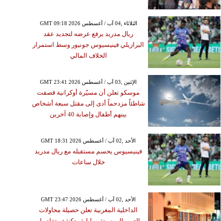
GMT 09:18 2026 الثلاثاء ,04 آب / أغسطس
ريال مدريد يرفع عرضه لتجديد عقد
البرازيلي فينيسيوس جونيور وسط استمرار
الخلاف المالي
GMT 23:41 2026 الإثنين ,03 آب / أغسطس
موسكو تعلن أن مسيّرة أوكرانية قصفت
شاطئاً مزدحماً أدى إلى مقتل سبعة أشخاص
بينهم أطفال وإصابة 40 آخرين
GMT 18:31 2026 الأحد ,02 آب / أغسطس
فينيسيوس يحسم مستقبله مع ريال مدريد
خلال ساعات
GMT 23:47 2026 الأحد ,02 آب / أغسطس
الداخلية المغربية تعلن حصيلة محاولات
العبور إلى سبتة ومليلية وتكشف تفاصيل