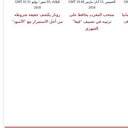
 الثاني / يناير GMT
الخميس ,15 آذار/ مارس GMT 16:48
الثلاثاء ,03 تموز / يوليو GMT 01:51
2018
2018
نيا
منتخب المغرب يحافظ على
رونار يكشف حقيقة شروطه
رف
ترتيبه في تصنيف "فيفا"
من أجل الاستمرار مع "الأسود"
الشهري