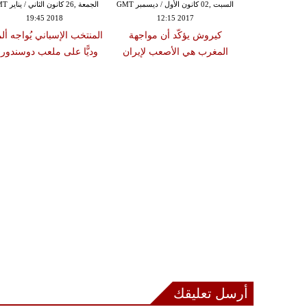
السبت ,02 كانون الأول / ديسمبر GMT
الجمعة ,26 كانون
19:45 2018
12:15 2017
كيروش يؤكّد أن مواجهة
​المنتخب الإسباني يُواجه ألما
المغرب هي الأصعب لإيران
وديًّا على ملعب دوسندو
أرسل تعليقك