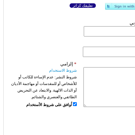
تعليقك كزائر
وني
*
إلزامي
شروط الاستخدام
شروط النشر:
عدم الإساءة للكاتب أو
للأشخاص أو للمقدسات أو مهاجمة الأديان
أو الذات الالهية. والابتعاد عن التحريض
الطائفي والعنصري والشتائم.
اُوافق على شروط الأستخدام