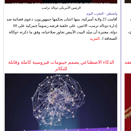
الرئيس الأمريكي دونالد ترامب
واشنطن - المغرب اليوم
أقامت 25 ولاية أميركية، بينها اثنتان يحكمها جمهوريون، دعوى قضائية ضد
إدارة دونالد ترمب، الاثنين، على خلفية فرضه رسوماً جمركية على 60
،
دولة، معتبرة أن سيّد البيت الأبيض تجاوز صلاحياته، وفق ما ذكرته «وكالة
الصحافة ا...
المزيد
فقه
الذكاء الاصطناعي يصمم جينومات فيروسية كاملة وقابلة
للتكاثر