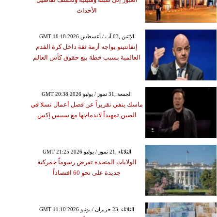
الأحداث
GMT 10:18 2026 الإثنين ,03 آب / أغسطس
إنفانتينو يواجه أزمة ثقة داخل كرة القدم
العالمية بسبب خطة بيع حقوق كأس العالم
GMT 20:38 2026 الجمعة ,31 تموز / يوليو
ماسك ينفي تقريراً عن فصل أعمال تسلا في
الصين تمهيداً لاندماجها مع سبيس إكس
GMT 21:25 2026 الثلاثاء ,21 تموز / يوليو
الولايات المتحدة تفرض رسوماً جمركية
جديدة على نحو 60 اقتصاداً
GMT 11:10 2026 الثلاثاء ,23 حزيران / يونيو