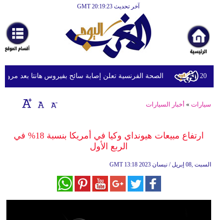
آخر تحديث GMT 20:19:23
الرئيسية
أخبارعاجلة
رياضة
ثقافة
الصحة الفرنسية تعلن إصابة سائح بفيروس هانتا بعد مروره عبر
إقتصاد
سيارات
»
أخبار السيارات
فن
وموسيقى
ارتفاع مبيعات هيونداي وكيا في أمريكا بنسبة 18% في
الربع الأول
أزياء
13:18 2023 السبت ,08 إبريل / نيسان
GMT
صحة
وتغذية
سياحة