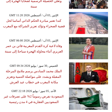
وتعلن الحصيلة الرسمية لضحايا الهجرة إلى
سبتة
GMT 11:20 2026 الإثنين ,03 آب / أغسطس
كندا تعتبر مبادرة الحكم الذاتي أساسا لحل
قضية الصحراء وتؤكد تعزيز الشراكة مع المغرب
GMT 06:00 2026 الإثنين ,03 آب / أغسطس
وفاة لاعبة كرة القدم المغربية فاتن بن عمر
العزيزي أثناء محاولة الهجرة سباحةً إلى سبتة
GMT 09:34 2026 الخميس ,30 تموز / يوليو
الملك محمد السادس يرسم ملامح المرحلة
المقبلة ويشدد على مواصلة التنمية وتعزيز
مكانة المغرب في خطاب عيد العرش
GMT 22:18 2026 الأحد ,05 تموز / يوليو
السعودية تفرض رسوماً 2% على تصرفات غير
السعوديين العقارية في 4 مدن رئيسية