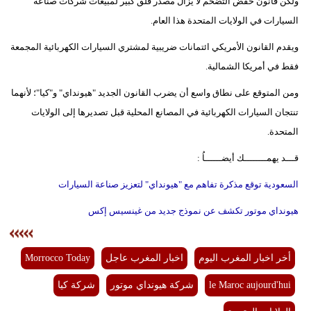
ولكن قانون خفض التضخم لا يزال مصدر قلق كبير لمبيعات شركات صناعة
السيارات في الولايات المتحدة هذا العام.
ويقدم القانون الأمريكي ائتمانات ضريبية لمشتري السيارات الكهربائية المجمعة
فقط في أمريكا الشمالية.
ومن المتوقع على نطاق واسع أن يضرب القانون الجديد "هيونداي" و"كيا"؛ لأنهما
تنتجان السيارات الكهربائية في المصانع المحلية قبل تصديرها إلى الولايات
المتحدة.
قـــد يهمــــــــك أيضــــــاُ :
السعودية توقع مذكرة تفاهم مع "هيونداي" لتعزيز صناعة السيارات
هيونداي موتور تكشف عن نموذج جديد من غينسيس إكس
أخر اخبار المغرب اليوم
اخبار المغرب عاجل
Morrocco Today
le Maroc aujourd'hui
شركة هيونداي موتور
شركة كيا