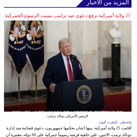
المزيد من الأخبار
25 ولاية أميركية ترفع دعوى ضد ترامب بسبب الرسوم الجمركية
الرئيس الأمريكي دونالد ترامب
واشنطن - المغرب اليوم
أقامت 25 ولاية أميركية، بينها اثنتان يحكمها جمهوريون، دعوى قضائية ضد إدارة
دونالد ترمب، الاثنين، على خلفية فرضه رسوماً جمركية على 60 دولة، معتبرة أن