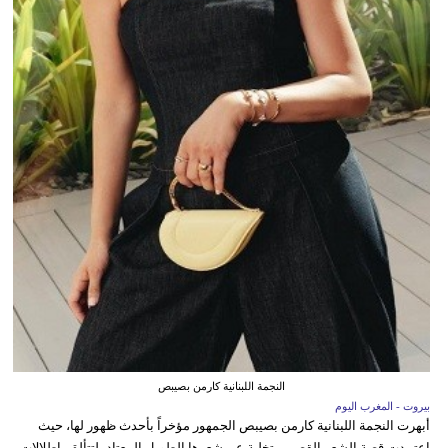
النجمة اللبنانية كارمن بصيبص
بيروت - المغرب اليوم
أبهرت النجمة اللبنانية كارمن بصيبص الجمهور مؤخراً بأحدث ظهور لها، حيث
اعتمدت قصة الشعر القصير متخلية عن شعرها الطويل المعتاد، لتتألق بإطلالات