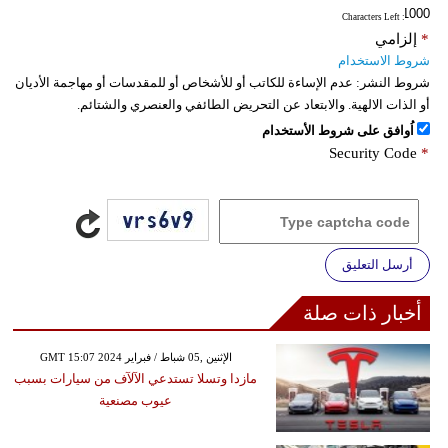
: Characters Left
*
إلزامي
شروط الاستخدام
شروط النشر:
عدم الإساءة للكاتب أو للأشخاص أو للمقدسات أو مهاجمة الأديان
أو الذات الالهية. والابتعاد عن التحريض الطائفي والعنصري والشتائم.
اُوافق على شروط الأستخدام
Security Code
*
أرسل التعليق
أخبار ذات صلة
GMT 15:07 2024 الإثنين ,05 شباط / فبراير
مازدا وتسلا تستدعي الآلآف من سيارات بسبب
عيوب مصنعية