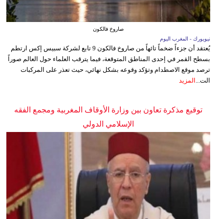
صاروخ فالكون
نيويورك - المغرب اليوم
يُعتقد أن جزءاً ضخماً تائهاً من صاروخ فالكون 9 تابع لشركة سبيس إكس ارتطم
بسطح القمر في إحدى المناطق المتوقعة، فيما يترقب العلماء حول العالم صوراً
ترصد موقع الاصطدام وتؤكد وقوعه بشكل نهائي، حيث تعذر على المركبات
الت...
المزيد
توقيع مذكرة تعاون بين وزارة الأوقاف المغربية ومجمع الفقه
الإسلامي الدولي