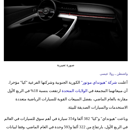
وسفر
ديكور
أخبار
البرلمان
المغربي
إعلام
صورة تعبيرية
واشنطن ـ رولا عيسى
تعليم
أعلنت
شركة "هيونداي موتور"
الكورية الجنوبية وشركتها الفرعية "كيا" مؤخرا،
مرأة
أن مبيعاتهما المجمعة في
الولايات المتحدة
ارتفعت بنسبة 18% في الربع الأول
مقارنة بالعام الماضي، بفضل المبيعات القوية للسيارات الرياضية متعددة
أزياء
الاستخدمات والسيارات الصديقة للبيئة.
إسلامية
وباعت "هيونداي" و"كيا" 382 ألفا و354 سيارة في أهم سوق للسيارات في العالم
علوم
في الربع الأول، بارتفاع من 322 ألفا و593 وحدة في العام الماضي، وفقا لبيانات
وتكنولوجيا