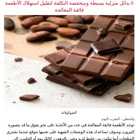
6 بدائل منزلية بسيطة ومنخفضة التكلفة لتقليل استهلاك الأطعمة
فائقة المعالجة
الشوكولاتة
واشنطن - المغرب اليوم
توجد الأطعمة فائقة المعالجة في عدد من الأغذية على نحو يفوق ما قد يتصوره
كثيرون، وسوف تساعدك هذه الوصفات الشهية على تجنبها.نتوقع عندما نشتري
المثلجات أنها تتكون من خليط لذيذ وغني بالدهون، كالكريمة أو الحليب، إلى