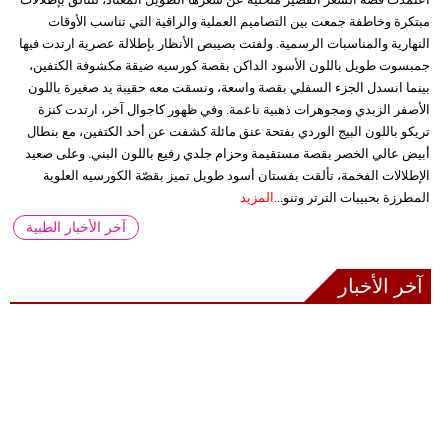
مبتكرة وخاطفة جمعت بين التصاميم العملية والراقية التي تناسب الأوقات
النهارية والمناسبات الرسمية. ولفتت بصيبص الأنظار بإطلالة عصرية ارتدت فيها
جمبسوت طويل باللون الأسود الداكن بقصة كورسيه ضيقة مكشوفة الكتفين،
بينما انسدل الجزء السفلي بقصة واسعة، ونسقت معه حقيبة يد صغيرة باللون
الأصفر الزبدي ومجوهرات ذهبية ناعمة. وفي ظهور كاجوال آخر، ارتدت كنزة
تريكو باللون البيج الوردي بفتحة عنق مائلة كشفت عن أحد الكتفين، مع بنطال
أبيض عالي الخصر بقصة مستقيمة وحزام جلدي رفيع باللون البني. وعلى صعيد
الإطلالات الفخمة، تألقت بفستان أسود طويل تميز بقصّة الكورسيه العلوية
المطرزة بحبيبات الترتر وتنو...
المزيد
آخر الأخبار الطبية
آخر الأخبار