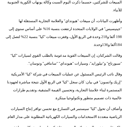
المبيعات للشركتين، حسبما ذكرت اليوم السبت وكالة يونهاب الكورية الجنوبية
للأنباء.
بيئة
وأظهرت البيانات، أن مبيعات "هيونداي" والعلامة التجارية المستقلة لها
مدوَّنات
"جينيسيس" في الولايات المتحدة ارتفعت بنسبة 16% على أساس سنوي إلى
أبراج
198 ألفا و218 وحدة في الربع الأول، وفقزت مبيعات "كيا" بنسبة 22% لتصل إلى
184ألفا و136وحدة.
فيديو
وقالت الشركتان، إن المبيعات القوية مدعومة بالطلب القوي لسيارات "كيا"
سيارات
"سبورتاج" و"تيلورايد"، وسيارات "هيونداي" "سانتافي" وتوسان".
وقال نائب الرئيس المسئول عن عمليات المبيعات في شركة "كيا" الأمريكية
"إريك واتسون" في بيان: كان سجل "كيا" في الربع الأول نتيجة مباشرة لجهودنا
المستمرة لبناء علامتنا التجارية، وتحسين القيمة المتبقية، وتقديم طرازات
عالمية ذات تصميم متطور وتكنولوجيا مبتكرة.
وأضاف أن تحول "كيا" سيستمر في التسارع مع تحسن توافر إنتاج السيارات
الرياضية متعددة الاستخدامات والسيارات الكهربائية المطلوبة على مدار العام.