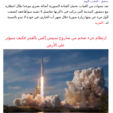
دمشق - المغرب اليوم
بعد سنوات من الغياب، تحمل الفنانة السورية أصالة نصري موعدا طال انتظاره
مع دمشق، المدينة التي تركت في ذاكرتها تفاصيل لا تشبه سواها.فقد كشفت
لأول مرة عن نيتها زيارة سوريا خلال شهر آب الجاري، في عودة لا تبدو بالنسبة
له...
المزيد
ارتطام جزء ضخم من صاروخ سبيس إكس بالقمر فكيف سيؤثر
على الأرض