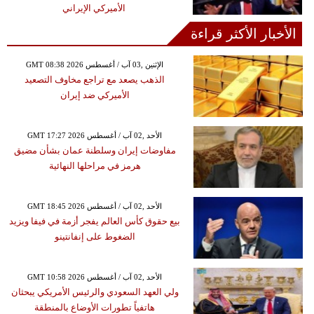
الأميركي الإيراني
الأخبار الأكثر قراءة
GMT 08:38 2026 الإثنين ,03 آب / أغسطس
الذهب يصعد مع تراجع مخاوف التصعيد
الأميركي ضد إيران
GMT 17:27 2026 الأحد ,02 آب / أغسطس
مفاوضات إيران وسلطنة عمان بشأن مضيق
هرمز في مراحلها النهائية
GMT 18:45 2026 الأحد ,02 آب / أغسطس
بيع حقوق كأس العالم يفجر أزمة في فيفا ويزيد
الضغوط على إنفانتينو
GMT 10:58 2026 الأحد ,02 آب / أغسطس
ولي العهد السعودي والرئيس الأمريكي يبحثان
هاتفياً تطورات الأوضاع بالمنطقة