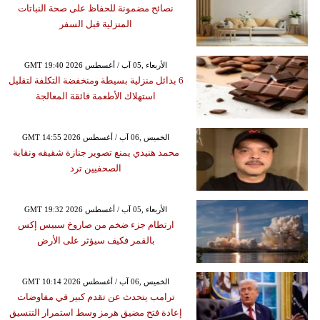
نصائح مضمونة للحفاظ على صحة النباتات
المنزلية قبل السفر
GMT 19:40 2026 الأربعاء ,05 آب / أغسطس
6 بدائل منزلية بسيطة ومنخفضة التكلفة لتقليل
استهلاك الأطعمة فائقة المعالجة
GMT 14:55 2026 الخميس ,06 آب / أغسطس
محمد هنيدي يمنع تصوير جنازة شقيقه ونقابة
الصحفيين ترد
GMT 19:32 2026 الأربعاء ,05 آب / أغسطس
ارتطام جزء ضخم من صاروخ سبيس إكس
بالقمر فكيف سيؤثر على الأرض
GMT 10:14 2026 الخميس ,06 آب / أغسطس
ترامب يتحدث عن تقدم كبير في مفاوضات
إعادة فتح مضيق هرمز وسط استمرار التنسيق