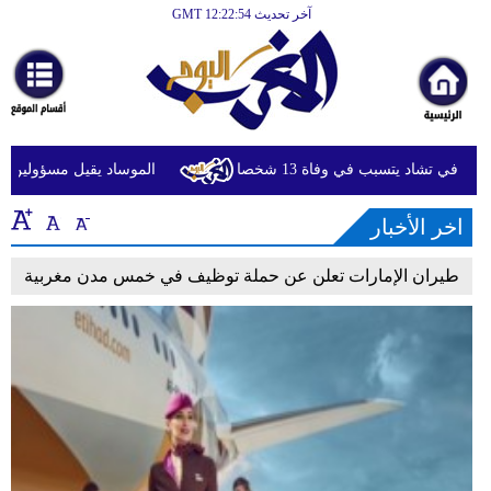
آخر تحديث GMT 12:22:54
الرئيسية
أخبارعاجلة
رياضة
ثقافة
ي تشاد يتسبب في وفاة 13 شخصا
الموساد يقيل مسؤولين بارزين
إقتصاد
اخر الأخبار
فن
طيران الإمارات تعلن عن حملة توظيف في خمس مدن مغربية
وموسيقى
أزياء
صحة
وتغذية
سياحة