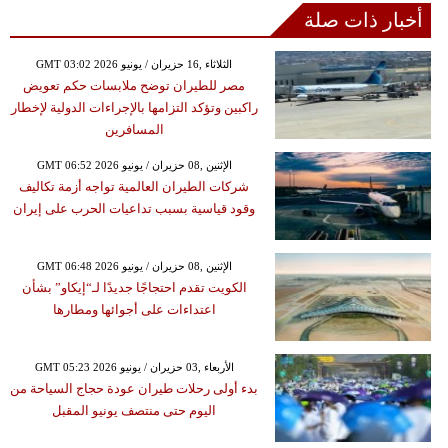
أخبار ذات صلة
GMT 03:02 2026 الثلاثاء ,16 حزيران / يونيو
مصر للطيران توضح ملابسات حكم تعويض
راكبين وتؤكد التزامها بالإجراءات الدولية لإخطار
المسافرين
GMT 06:52 2026 الإثنين ,08 حزيران / يونيو
شركات الطيران العالمية تواجه أزمة تكاليف
وقود قياسية بسبب تداعيات الحرب على إيران
GMT 06:48 2026 الإثنين ,08 حزيران / يونيو
الكويت تقدم احتجاجًا جديدًا لـ“إيكاو” بشأن
اعتداءات على أجوائها ومطارها
GMT 05:23 2026 الأربعاء ,03 حزيران / يونيو
بدء أولى رحلات طيران عودة حجاج السياحة من
اليوم حتى منتصف يونيو المقبل