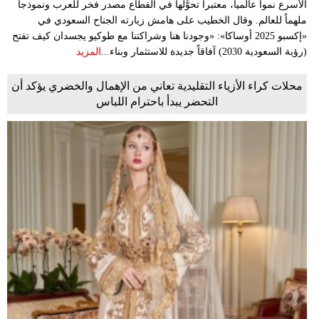
الأسرع نمواً عالمياً، معتبراً تحوُّلها في القطاع مصدر فخر للعرب ونموذجاً
ملهماً للعالم. وقال الخطيب على هامش زيارته الجناح السعودي في
«إكسبو 2025 أوساكا»: «وجودنا هنا وشراكتنا مع طوكيو يجسدان كيف تفتح
(رؤية السعودية 2030) آفاقاً جديدة للاستثمار وبناء...
المزيد
محلات كراء الأزياء التقليدية تعاني من الإهمال والخضري يؤكد أن
التحضر يبدأ باحترام اللباس