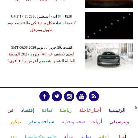
GMT 17:11 2026 الثلاثاء ,04 آب / أغسطس
كيفية استعادة كل برج فلكي طاقته بعد يوم
طويل ومرهق
GMT 00:38 2026 السبت ,20 حزيران / يونيو
أودي تكشف عن A6 أولرود 2027 الهجينة
القابلة للشحن بتصميم أعرض وأداء أقوى”
h
الرئيسية
أخبارعاجلة
رياضة
ثقافة
إقتصاد
فن
وموسيقى
أزياء
صحة وتغذية
سياحة وسفر
ديكور
أخبار
إعلام
تعليم
مرأة
علوم وتكنولوجيا
بيئة