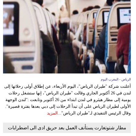
بيئة
مدوَّنات
أبراج
فيديو
سيارات
الرياض - المغرب اليوم
أعلنت شركة "طيران الرياض"، اليوم الأربعاء، عن إطلاق أولى رحلاتها إلى
لندن في 26 أكتوبر الجاري.وقالت "طيران الرياض"، إنها ستشغل رحلات
يومية إلى مطار هيثرو في لندن ابتداء من 26 أكتوبر.وتابعت :"لندن الوجهة
الأولى لطيران الرياض على أن تبدأ الرحلات إلى دبي بعدها بفترة قصيرة".
وقال الرئيس التنفيذي لـ"طيران الرياض"...
المزيد
مطار شتوتغارت يستأنف العمل بعد حريق ادى الى اضطرابات