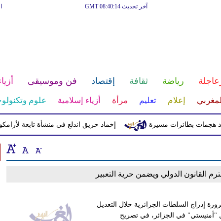
آخر تحديث GMT 08:40:14
ا
عاجلة
رياضة
ثقافة
إقتصاد
فن وموسيقى
أزياء
لمغربي
إعلام
تعليم
مرأة
أزياء إسلامية
علوم وتكنولوج
مات بطائرات مسيرة
إخماد حريق اندلع في منشأة تابعة لأرامكو الس
حترم القانون الدولي ويضمن حرية التعبير
ورة إدراج السلطات الجزائرية خلال التعديل
ل "أمنيستي" في الجزائر، في تصريح