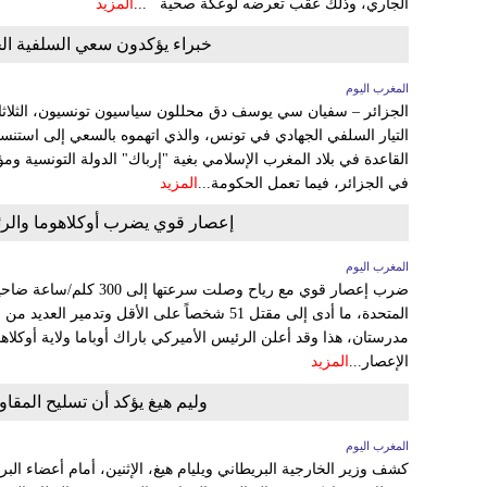
الجاري، وذلك عقب تعرضه لوعكة صحية ...
المزيد
خبراء يؤكدون سعي السلفية الج
المغرب اليوم
الجزائر – سفيان سي يوسف دق محللون سياسيون تونسيون، الثلاثا
التيار السلفي الجهادي في تونس، والذي اتهموه بالسعي إلى استنس
القاعدة في بلاد المغرب الإسلامي بغية "إرباك" الدولة التونسية ومؤ
في الجزائر، فيما تعمل الحكومة...
المزيد
إعصار قوي يضرب أوكلاهوما والرئي
المغرب اليوم
ضرب إعصار قوي مع رياح وصلت 
المتحدة، ما أدى إلى مقتل 51 شخصاً على الأقل وتدمير
مدرستان، هذا وقد أعلن الرئيس الأميركي باراك أوباما ولاية أوكلاه
الإعصار...
المزيد
وليم هيغ يؤكد أن تسليح المقاومة
المغرب اليوم