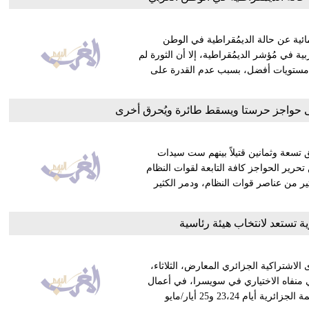
ئية عن حالة الديمُقراطية في الوطن
ة في مُؤشر الديمُقراطية، إلا أن الثورة لم
إلى مستويات أفضل، بسبب عدم القدرة على
ق تسعة وثمانين قتيلاً بينهم ست سيدات
رير الحواجز كافة التابعة لقوات النظام
ير من عناصر قوات النظام، ودمر الكثير
ية تستعد لانتخاب هيئة رئاسية
اشتراكية الجزائري المعارض، الثلاثاء،
 منفاه الاختياري في سويسرا، في أعمال
المؤتمر الوطني الخامس لــ"الأفافاس" المرتقب تنظيمها في العاصمة الجزائرية أيام 23،24 و25 أيار/مايو