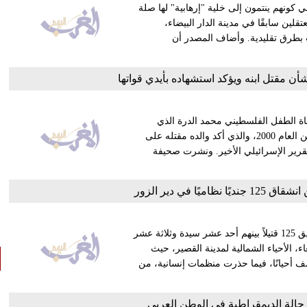
 الخميس، يشتبه في كونهم ينتمون إلى خلية "إرهابية" لها صلة
قلين سابقًا في مدينة الدار البيضاء،
بطرق تقليدية. وأضاف المصدر أن
أن مقتل ابنه ويؤكد استشهاده بأيدي قواتها
اة الطفل الفلسطيني محمد الدرة الذي
استشهد في الصدامات التي جرت في غزة يوم 30 أيلول/ سبتمبر من العام 2000، والذي أكد والده مقتله على
لتقرير الإسرائيلي الأخير. ونشرت صحيفة
استطاعت لجان التنسيق المحلية في سورية، مع انتهاء الأربعاء، توثيق 125 قتيلاً بينهم أحد عشر سيدة وثلاثة عشر
 الأحياء الشمالية لمدينة القصير، حيث
 أحيانًا، فيما حذرت منظمات إنسانية، من
لة الديمقراطية في الوطن العربي