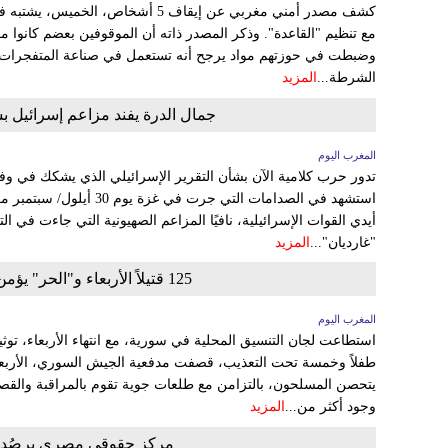
كشف مصدر أمني مغربي عن إيقاف 5 أشخاص،
مع تنظيم "القاعدة". وذكر المصدر ذاته أن الموقوفين بعضم كانوا معت
وضبطت في حوزتهم مواد يرجح أنه تستعمل في صناعة المتفجرات 
الشرطة...
المزيد
جمال الدرة يفند مزاعم إسرائيل بش
المغرب اليوم
تدور حرب كلامية الآن بشأن التقرير الإسرائيلي الذي يشكك في وف
أيدي القوات الإسرائيلية، نافيًا المزاعم الصهيونية التي جاءت في ا
"غارديان"...
المزيد
125 قتيلاً الأربعاء و"الحر" يؤمن انشقاق 125 جنديًا نظاميًا في دير الزور
المغرب اليوم
طفلاً وخمسة تحت التعذيب، قصفت مدفعية الجيش السوري، الأربعاء،
يتحصن المسلحون، بالتزامن مع طلعات جوية تقوم بالمراقبة والقصف
وجود أكثر من...
المزيد
مركز حقوقي مصري يرصُد حا