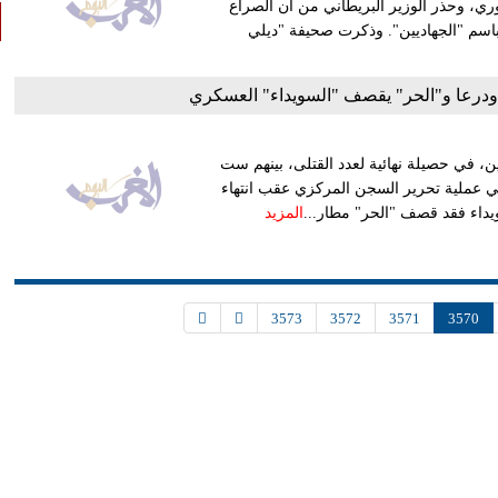
ري، وحذر الوزير البريطاني من أن الصراع
اسم "الجهاديين". وذكرت صحيفة "ديلي
لية في سورية عن مقتل 115 سوريًا، الإثنين، في حصيلة نهائية لعدد القتلى، بينهم ست
، في عملية تحرير السجن المركزي عقب انتهاء
ويداء فقد قصف "الحر" مطار...
المزيد
3573
3572
3571
3570