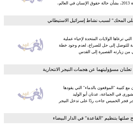
لـ"المغرب اليوم"، الخميس، لمناسبة عرض التقرير السنوي للمنظمة 2013، بشأن حالة حقوق الإنسان في العالم،
"على المحك" لسبب نشاط إسرائيل الاستيطاني
تي ترعاها الولايات المتحدة لإحياء عملية
مكنة للتوصل إلى حل للصراع، لعدم وجود خطة
ي من زيارته القصيرة إلى القدس
 تعلنان مسؤوليتهما عن هجمات النيجر الانتحارية
 مع كتيبة "الموقعون بالدماء" التي يقودها
شورى في الجماعة، عدنان أبو الوليد
جر فجر الخميس جاءت ردًا على تدخل النيجر
صلتها بتنظيم "القاعدة" في الدار البيضاء