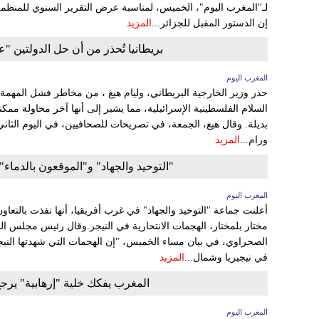
إن الدستور المقبل للجزائر...
المزيد
بريطانيا تُحذر من أن حل الدولتين 
المغرب اليوم
حذر وزير الخارجية البريطاني، وليام هيغ ، من مخاطر فشل المهمة ال
السلام الفلسطينية الإسرائيلية، مما يشير إلى أنها آخر محاولة م
بديلة. وقال هيغ، الجمعة، في تصريحات للصحافيين، في اليوم الثان
ورام...
المزيد
"التوحيد والجهاد" و"الموقعون بالدماء"
المغرب اليوم
أعلنت جماعة "التوحيد والجهاد" في غرب أفريقيا، أنها نفذت بالتعاون
مختار بلمختار، الهجمات الانتحارية في النيجر.وقال رئيس مجلس ال
الصحراوي، في بيان مساء الخميس، "إن الهجمات التي شهدتها الني
في نيجيريا وشمال...
المزيد
المغرب يفكك خلية "إرهابية" يرجح 
المغرب اليوم