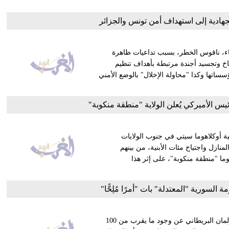
هادية إلى استهداف أمن تونس والجزائر
ء، ناقوس الخطر، بسبب تداعيات ظاهرة
اخ وتجسيد أجندة مرتبطة بأهداف تنظيم
سساتها وكذا "محاولة الإخلال" بالوضع الأمني
س الأميركي يُعلن الولاية "منطقة منكوبة"
سرعتها إلى 300 كلم/ساعة ضاحية أوكلاهوما سيتي في جنوب الولايات
 العديد من المنازل واجتياح مئات الأبنية، من بينهم
وما "منطقة منكوبة"، على إثر هذا
 السورية "المعتدلة" بات "أمرًا مُلِحًّا"
كشف وزير الخارجية البريطاني ويليام هيغ، الإثنين، أمام أعضاء البرلمان البريطاني عن وجود ما يقرب من 100