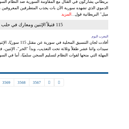
بريطاني يشاركون في القتال مع المقاومة السورية ضد النظام السو
الدموي الذي تشهده سورية الآن بات يجذب المتطرفين المعروفين ب
ميل" البريطانية قول...
المزيد
115 قتيلاً الإثنين ومعارك في حلب ودرعا و"الحر" يقصف "السويداء" العسكري
المغرب اليوم
أفادت لجان التنسيق المح
سيدات واثنا عشر طفلاً وثلاثة تحت التعذيب، وبدأ "الحر"، الإثنين
المهلة التي منحها لقوات النظام لتسليم السجن سلميًا، أما في الس
3569
3568
3567