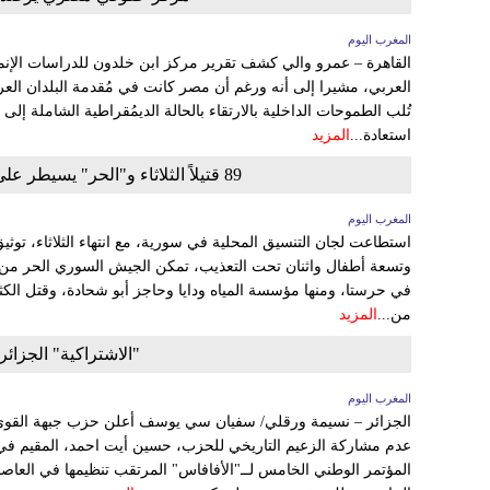
المغرب اليوم
القاهرة – عمرو والي كشف تقرير مركز ابن خلدون للدراسات الإنما
العربي، مشيرا إلى أنه ورغم أن مصر كانت في مُقدمة البلدان العربي
تُلب الطموحات الداخلية بالارتقاء بالحالة الديمُقراطية الشاملة 
استعادة...
المزيد
89 قتيلاً الثلاثاء و"الحر" يسيطر على حواجز حرستا ويسقط طائرة ويُحرق أخرى
المغرب اليوم
استطاعت لجان التنسيق المحلية في سورية، مع انتهاء الثلاثاء، توثي
وتسعة أطفال واثنان تحت التعذيب، تمكن الجيش السوري الحر من تح
في حرستا، ومنها مؤسسة المياه ودايا وحاجز أبو شحادة، وقتل الكث
من...
المزيد
"الاشتراكية" الجزائر
المغرب اليوم
الجزائر – نسيمة ورقلي/ سفيان سي يوسف أعلن حزب جبهة القوى ال
عدم مشاركة الزعيم التاريخي للحزب، حسين أيت احمد، المقيم في