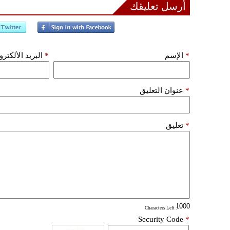
أرسل تعليقك
*
الإسم
*
البريد الألكتر
*
عنوان التعليق
*
تعليق
: Characters Left
Security Code
*