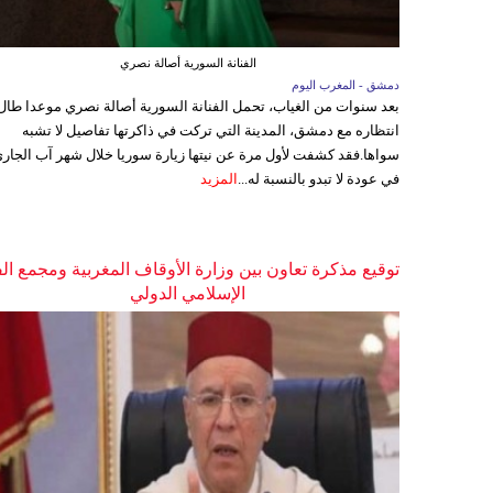
الفنانة السورية أصالة نصري
دمشق - المغرب اليوم
بعد سنوات من الغياب، تحمل الفنانة السورية أصالة نصري موعدا طال
انتظاره مع دمشق، المدينة التي تركت في ذاكرتها تفاصيل لا تشبه
سواها.فقد كشفت لأول مرة عن نيتها زيارة سوريا خلال شهر آب الجاري
في عودة لا تبدو بالنسبة له...
المزيد
توقيع مذكرة تعاون بين وزارة الأوقاف المغربية ومجمع ال
الإسلامي الدولي