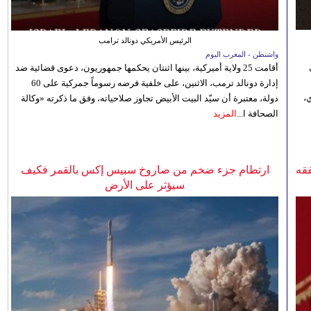
الرئيس الأمريكي دونالد ترامب
واشنطن - المغرب اليوم
أقامت 25 ولاية أميركية، بينها اثنتان يحكمها جمهوريون، دعوى قضائية ضد
إدارة دونالد ترمب، الاثنين، على خلفية فرضه رسوماً جمركية على 60
،
دولة، معتبرة أن سيّد البيت الأبيض تجاوز صلاحياته، وفق ما ذكرته «وكالة
الصحافة ا...
المزيد
فقه
ارتطام جزء ضخم من صاروخ سبيس إكس بالقمر فكيف
سيؤثر على الأرض