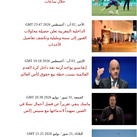
خلال ساعات
GMT 23:47 2026 الأحد ,02 آب / أغسطس
الداخلية المغربية تعلن حصيلة محاولات
العبور إلى سبتة ومليلية وتكشف تفاصيل
الأحداث
GMT 10:18 2026 الإثنين ,03 آب / أغسطس
إنفانتينو يواجه أزمة ثقة داخل كرة القدم
العالمية بسبب خطة بيع حقوق كأس العالم
GMT 20:38 2026 الجمعة ,31 تموز / يوليو
ماسك ينفي تقريراً عن فصل أعمال تسلا في
الصين تمهيداً لاندماجها مع سبيس إكس
GMT 21:25 2026 الثلاثاء ,21 تموز / يوليو