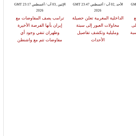
GMT 09:00
الأحد ,02 آب / أغسطس GMT 23:47
الإثنين ,03 آب / أغسطس GMT 23:17
2026
2026
ع
الداخلية المغربية تعلن حصيلة
ترامب يصف المفاوضات مع
مو
لى
محاولات العبور إلى سبتة
إيران بأنها الفرصة الأخيرة
أوكرا
بة
ومليلية وتكشف تفاصيل
وطهران تنفي وجود أي
أدى 
الأحداث
مفاوضات تتم مع واشنطن
بينهم 