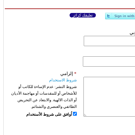
تعليقك كزائر
وني
*
إلزامي
شروط الاستخدام
شروط النشر:
عدم الإساءة للكاتب أو
للأشخاص أو للمقدسات أو مهاجمة الأديان
أو الذات الالهية. والابتعاد عن التحريض
الطائفي والعنصري والشتائم.
اُوافق على شروط الأستخدام