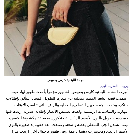
النجمة اللبنانية كارمن بصيبص
بيروت - المغرب اليوم
أبهرت النجمة اللبنانية كارمن بصيبص الجمهور مؤخراً بأحدث ظهور لها، حيث
اعتمدت قصة الشعر القصير متخلية عن شعرها الطويل المعتاد، لتتألق بإطلالات
مبتكرة وخاطفة جمعت بين التصاميم العملية والراقية التي تناسب الأوقات
النهارية والمناسبات الرسمية. ولفتت بصيبص الأنظار بإطلالة عصرية ارتدت فيها
جمبسوت طويل باللون الأسود الداكن بقصة كورسيه ضيقة مكشوفة الكتفين،
بينما انسدل الجزء السفلي بقصة واسعة، ونسقت معه حقيبة يد صغيرة باللون
الأصفر الزبدي ومجوهرات ذهبية ناعمة. وفي ظهور كاجوال آخر، ارتدت كنزة