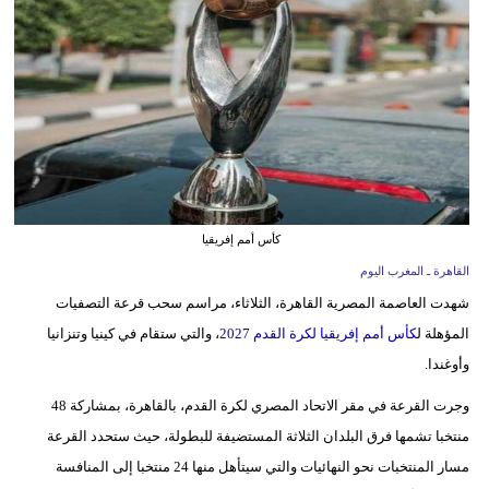
وسفر
ديكور
أخبار
البرلمان
المغربي
إعلام
كأس أمم إفريقيا
القاهرة ـ المغرب اليوم
تعليم
شهدت العاصمة المصرية القاهرة، الثلاثاء، مراسم سحب قرعة التصفيات
مرأة
المؤهلة ل
كأس أمم إفريقيا لكرة القدم 2027
، والتي ستقام في كينيا وتنزانيا
وأوغندا.
أزياء
إسلامية
وجرت القرعة في مقر الاتحاد المصري لكرة القدم، بالقاهرة، بمشاركة 48
منتخبا تشمها فرق البلدان الثلاثة المستضيفة للبطولة، حيث ستحدد القرعة
علوم
مسار المنتخبات نحو النهائيات والتي سيتأهل منها 24 منتخبا إلى المنافسة
وتكنولوجيا