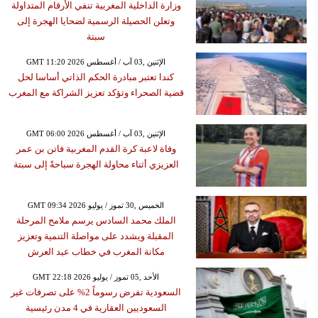
وزارة الداخلية المغربية تنفي الأرقام المتداولة
وتعلن الحصيلة الرسمية لضحايا الهجرة إلى
سبتة
GMT 11:20 2026 الإثنين ,03 آب / أغسطس
كندا تعتبر مبادرة الحكم الذاتي أساسا لحل
قضية الصحراء وتؤكد تعزيز الشراكة مع المغرب
GMT 06:00 2026 الإثنين ,03 آب / أغسطس
وفاة لاعبة كرة القدم المغربية فاتن بن عمر
العزيزي أثناء محاولة الهجرة سباحةً إلى سبتة
GMT 09:34 2026 الخميس ,30 تموز / يوليو
الملك محمد السادس يرسم ملامح المرحلة
المقبلة ويشدد على مواصلة التنمية وتعزيز
مكانة المغرب في خطاب عيد العرش
GMT 22:18 2026 الأحد ,05 تموز / يوليو
السعودية تفرض رسوماً 2% على تصرفات غير
السعوديين العقارية في 4 مدن رئيسية