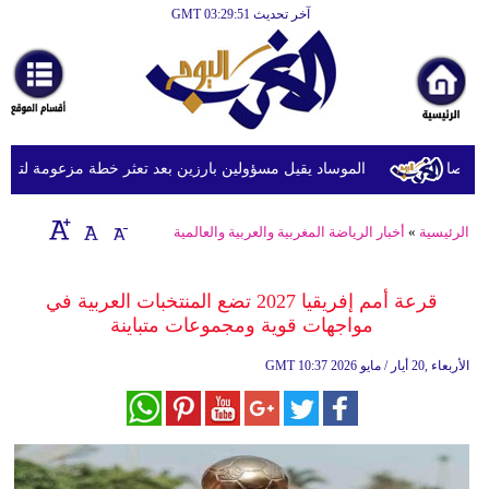
آخر تحديث GMT 03:29:51
الرئيسية
أخبارعاجلة
رياضة
ثقافة
الموساد يقيل مسؤولين بارزين بعد تعثر خطة مزعومة لتغيير الن
إقتصاد
الرئيسية
»
أخبار الرياضة المغربية والعربية والعالمية
فن
وموسيقى
قرعة أمم إفريقيا 2027 تضع المنتخبات العربية في
مواجهات قوية ومجموعات متباينة
أزياء
10:37 2026 الأربعاء ,20 أيار / مايو
GMT
صحة
وتغذية
سياحة