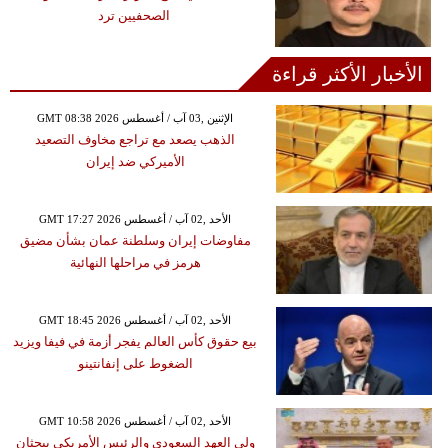
الصحفيين ترد
الأخبار الأكثر قراءة
GMT 08:38 2026 الإثنين ,03 آب / أغسطس
الذهب يصعد مع تراجع مخاوف التصعيد
الأميركي ضد إيران
GMT 17:27 2026 الأحد ,02 آب / أغسطس
مفاوضات إيران وسلطنة عمان بشأن مضيق
هرمز في مراحلها النهائية
GMT 18:45 2026 الأحد ,02 آب / أغسطس
بيع حقوق كأس العالم يفجر أزمة في فيفا ويزيد
الضغوط على إنفانتينو
GMT 10:58 2026 الأحد ,02 آب / أغسطس
ولي العهد السعودي والرئيس الأمريكي يبحثان