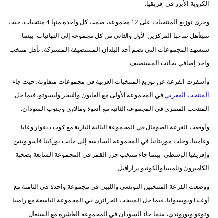
الكروية الأبرز في إفريقيا.
بيئة
وجرى توزيع المنتخبات على 12 مجموعة، ضمت كل واحدة منها 4 منتخبات، حيث
سيتأهل صاحبا المركزين الأول والثاني من كل مجموعة إلى النهائيات، بينما
مدوَّنات
ستشهد المجموعات التي تضم أحد البلدان المستضيفة المشتركة، تأهل منتخب
أبراج
واحد إضافي بجانب المستضيف.
وأسفرت القرعة عن توزيع المنتخبات العربية في مجموعات متفاوتة، حيث جاء
فيديو
المنتخب المغربي
في المجموعة الأولى مع الغابون والنيجر وليسوتو، فيما حل
سيارات
المنتخب المصري في المجموعة الثانية مع أنغولا ومالاوي وجنوب السودان.
وأوقعت القرعة الصومال في المجموعة الثالثة النارية مع كوت ديفوار وغانا
وغامبيا، وحلت موريتانيا في المجموعة السادسة إلى جانب بوركينا فاسو وبنين
وإفريقيا الوسطى، بينما جاء منتخب جزر القمر في المجموعة السابعة بصحبة
الكاميرون وناميبيا والكونغو برازافيل.
ووضعت القرعة المنتخبين التونسي والليبي في مجموعة واحدة هي الثامنة مع
أوغندا وبوتسوانا، فيما حل المنتخب الجزائري في المجموعة التاسعة مع زامبيا
وتوغو وبوروندي، بينما جاء السودان في المجموعة العاشرة مع السنغال