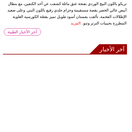
تريكو باللون البيج الوردي بفتحة عنق مائلة كشفت عن أحد الكتفين، مع بنطال
أبيض عالي الخصر بقصة مستقيمة وحزام جلدي رفيع باللون البني. وعلى صعيد
الإطلالات الفخمة، تألقت بفستان أسود طويل تميز بقصّة الكورسيه العلوية
المطرزة بحبيبات الترتر وتنو...
المزيد
آخر الأخبار الطبية
آخر الأخبار