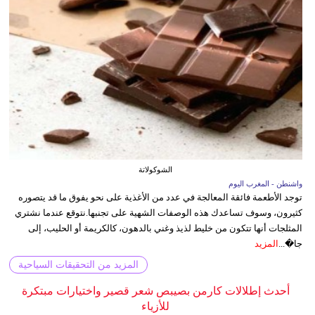
الشوكولاتة
واشنطن - المغرب اليوم
توجد الأطعمة فائقة المعالجة في عدد من الأغذية على نحو يفوق ما قد يتصوره
كثيرون، وسوف تساعدك هذه الوصفات الشهية على تجنبها.نتوقع عندما نشتري
المثلجات أنها تتكون من خليط لذيذ وغني بالدهون، كالكريمة أو الحليب، إلى
جا�...
المزيد
المزيد من التحقيقات السياحية
أحدث إطلالات كارمن بصيبص شعر قصير واختيارات مبتكرة
للأزياء