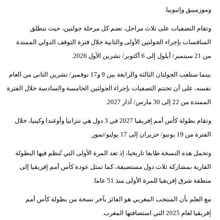
وموزمبيق وإثيوبيا.
وتقام التصفيات على ثلاث مراحل، تضم كل مرحلة جولتين، حيث تنطلق
المنافسات بإجراء الجولتين الأولى والثانية خلال فترة التوقف الدولي الممتدة
من 21 سبتمبر/ أيلول إلى 6 أكتوبر/ تشرين الأول 2026.
بينما ستلعب الجولتان الثالثة والرابعة بين 9 و17 نوفمبر/ تشرين الثاني من العام
نفسه، على أن تختتم التصفيات بإجراء الجولتين الخامسة والسادسة خلال الفترة
الممتدة من 22 إلى 30 مارس/ آذار 2027.
وتقام بطولة كأس أمم إفريقيا 2027 في 3 دول هي تنزانيا وأوغندا وكينيا، خلال
الفترة من 19 يونيو/ حزيران إلى 17 يوليو/تموز.
وتحمل هذه النسخة طابعا تاريخيا، إذ تعد المرة الأولى التي تُنظم فيها البطولة
القارية بمشاركة ثلاث دول مستضيفة، كما تمثل عودة كأس أمم إفريقيا إلى
منطقة شرق إفريقيا للمرة الأولى منذ 51 عاما.
مع العلم بأن المنتخب المغربي هو الفائز بآخر نسخة من بطولة كأس أمم
إفريقيا لعام 2025 التي استضافتها المغرب.