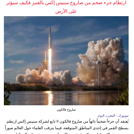
ارتطام جزء ضخم من صاروخ سبيس إكس بالقمر فكيف سيؤثر
على الأرض
صاروخ فالكون
نيويورك - المغرب اليوم
يُعتقد أن جزءاً ضخماً تائهاً من صاروخ فالكون 9 تابع لشركة سبيس إكس ارتطم
بسطح القمر في إحدى المناطق المتوقعة، فيما يترقب العلماء حول العالم صوراً