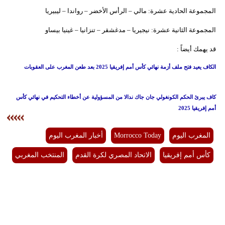
المجموعة الحادية عشرة: مالي – الرأس الأخضر – رواندا – ليبيريا
المجموعة الثانية عشرة: نيجيريا – مدغشقر – تنزانيا – غينيا بيساو
قد يهمك أيضاً :
الكاف يعيد فتح ملف أزمة نهائي كأس أمم إفريقيا 2025 بعد طعن المغرب على العقوبات
كاف يبرئ الحكم الكونغولي جان جاك ندالا من المسؤولية عن أخطاء التحكيم في نهائي كأس
أمم إفريقيا 2025
المغرب اليوم
Morrocco Today
أخبار المغرب اليوم
كأس أمم إفريقيا
الاتحاد المصري لكرة القدم
المنتخب المغربي