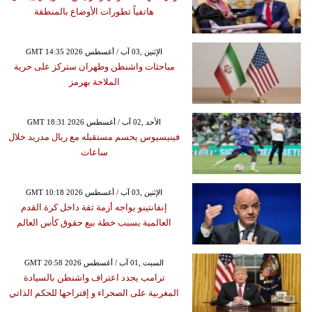
هاتفياً تطورات الأوضاع بالمنطقة
GMT 14:35 2026 الإثنين ,03 آب / أغسطس
مباحثات واشنطن وطهران ستركز على حرية
الملاحة بهرمز
GMT 18:31 2026 الأحد ,02 آب / أغسطس
فينيسيوس يحسم مستقبله مع ريال مدريد خلال
ساعات
GMT 10:18 2026 الإثنين ,03 آب / أغسطس
إنفانتينو يواجه أزمة ثقة داخل كرة القدم
العالمية بسبب خطة بيع حقوق كأس العالم
GMT 20:58 2026 السبت ,01 آب / أغسطس
ترامب يجدد اعتراف واشنطن بالسيادة
المغربية على الصحراء و إقتراحها للحكم الذاتي