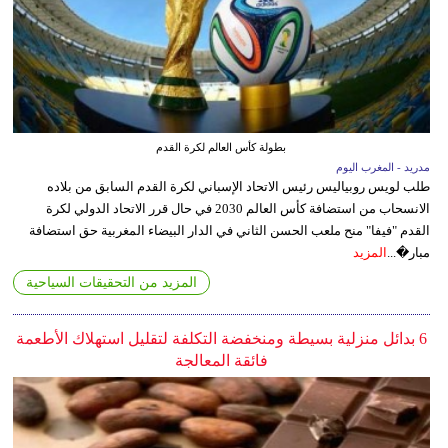
بطولة كأس العالم لكرة القدم
مدريد - المغرب اليوم
طلب لويس روبياليس رئيس الاتحاد الإسباني لكرة القدم السابق من بلاده
الانسحاب من استضافة كأس العالم 2030 في حال قرر الاتحاد الدولي لكرة
القدم "فيفا" منح ملعب الحسن الثاني في الدار البيضاء المغربية حق استضافة
مبار�...
المزيد
المزيد من التحقيقات السياحية
6 بدائل منزلية بسيطة ومنخفضة التكلفة لتقليل استهلاك الأطعمة
فائقة المعالجة