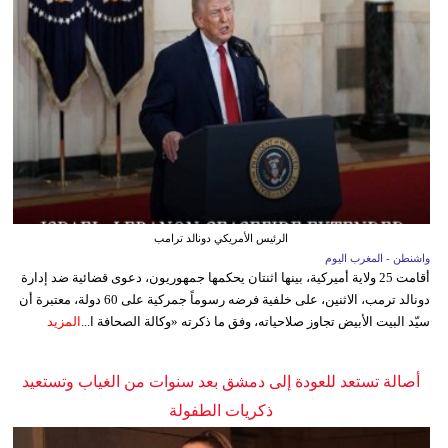
الرئيس الأمريكي دونالد ترامب
واشنطن - المغرب اليوم
أقامت 25 ولاية أميركية، بينها اثنتان يحكمها جمهوريون، دعوى قضائية ضد إدارة
دونالد ترمب، الاثنين، على خلفية فرضه رسوماً جمركية على 60 دولة، معتبرة أن
سيّد البيت الأبيض تجاوز صلاحياته، وفق ما ذكرته «وكالة الصحافة ا...
المزيد
أصالة تستعد للعودة إلى دمشق بعد سنوات من الغياب وتستعيد
ذكريات الطفولة