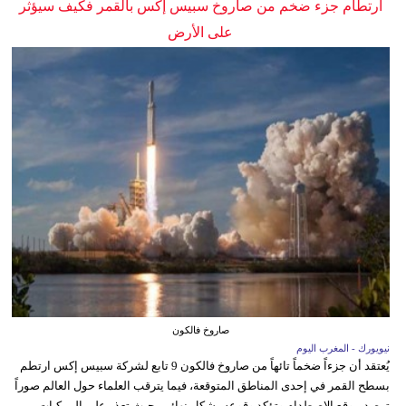
ارتطام جزء ضخم من صاروخ سبيس إكس بالقمر فكيف سيؤثر
على الأرض
صاروخ فالكون
نيويورك - المغرب اليوم
يُعتقد أن جزءاً ضخماً تائهاً من صاروخ فالكون 9 تابع لشركة سبيس إكس ارتطم
بسطح القمر في إحدى المناطق المتوقعة، فيما يترقب العلماء حول العالم صوراً
ترصد موقع الاصطدام وتؤكد وقوعه بشكل نهائي، حيث تعذر على المركبات