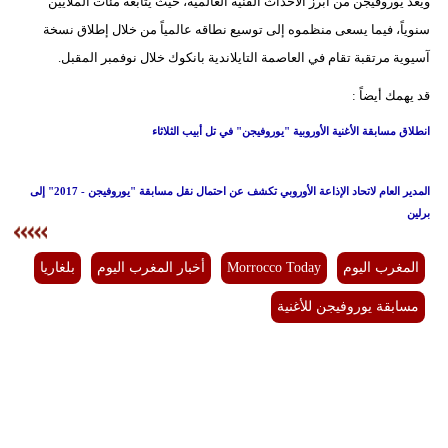
ويعد يوروفيجن من أبرز الأحداث الفنية العالمية، حيث يتابعه مئات الملايين
سنوياً، فيما يسعى منظموه إلى توسيع نطاقه عالمياً من خلال إطلاق نسخة
آسيوية مرتقبة تقام في العاصمة التايلاندية بانكوك خلال نوفمبر المقبل.
قد يهمك أيضاً :
انطلاق مسابقة الأغنية الأوروبية "يوروفيجن" في تل أبيب الثلاثاء
المدير العام لاتحاد الإذاعة الأوروبي تكشف عن احتمال نقل مسابقة "يوروفيجن - 2017" إلى
برلين
المغرب اليوم
Morrocco Today
أخبار المغرب اليوم
بلغاريا
مسابقة يوروفيجن للأغنية