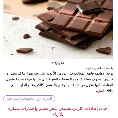
الشوكولاتة
واشنطن - المغرب اليوم
توجد الأطعمة فائقة المعالجة في عدد من الأغذية على نحو يفوق ما قد يتصوره
كثيرون، وسوف تساعدك هذه الوصفات الشهية على تجنبها.نتوقع عندما نشتري
المثلجات أنها تتكون من خليط لذيذ وغني بالدهون، كالكريمة أو الحليب، إلى
جا�...
المزيد
المزيد من التحقيقات السياحية
أحدث إطلالات كارمن بصيبص شعر قصير واختيارات مبتكرة
للأزياء