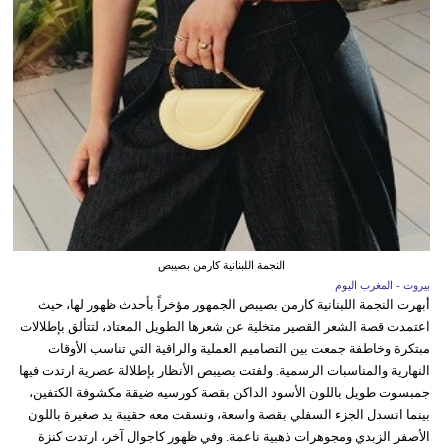
النجمة اللبنانية كارمن بصيبص
بيروت - المغرب اليوم
أبهرت النجمة اللبنانية كارمن بصيبص الجمهور مؤخراً بأحدث ظهور لها، حيث
اعتمدت قصة الشعر القصير متخلية عن شعرها الطويل المعتاد، لتتألق بإطلالات
مبتكرة وخاطفة جمعت بين التصاميم العملية والراقية التي تناسب الأوقات
النهارية والمناسبات الرسمية. ولفتت بصيبص الأنظار بإطلالة عصرية ارتدت فيها
جمبسوت طويل باللون الأسود الداكن بقصة كورسيه ضيقة مكشوفة الكتفين،
بينما انسدل الجزء السفلي بقصة واسعة، ونسقت معه حقيبة يد صغيرة باللون
الأصفر الزبدي ومجوهرات ذهبية ناعمة. وفي ظهور كاجوال آخر، ارتدت كنزة