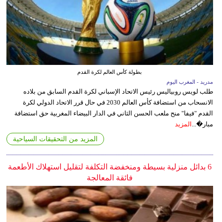
بطولة كأس العالم لكرة القدم
مدريد - المغرب اليوم
طلب لويس روبياليس رئيس الاتحاد الإسباني لكرة القدم السابق من بلاده
الانسحاب من استضافة كأس العالم 2030 في حال قرر الاتحاد الدولي لكرة
القدم "فيفا" منح ملعب الحسن الثاني في الدار البيضاء المغربية حق استضافة
مبار�...
المزيد
المزيد من التحقيقات السياحية
6 بدائل منزلية بسيطة ومنخفضة التكلفة لتقليل استهلاك الأطعمة
فائقة المعالجة