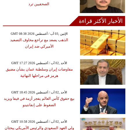
الصحفيين ترد
الأخبار الأكثر قراءة
GMT 08:38 2026 الإثنين ,03 آب / أغسطس
الذهب يصعد مع تراجع مخاوف التصعيد
الأميركي ضد إيران
GMT 17:27 2026 الأحد ,02 آب / أغسطس
مفاوضات إيران وسلطنة عمان بشأن مضيق
هرمز في مراحلها النهائية
GMT 18:45 2026 الأحد ,02 آب / أغسطس
بيع حقوق كأس العالم يفجر أزمة في فيفا ويزيد
الضغوط على إنفانتينو
GMT 10:58 2026 الأحد ,02 آب / أغسطس
ولي العهد السعودي والرئيس الأمريكي يبحثان