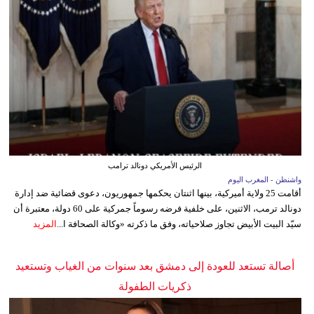
الرئيس الأمريكي دونالد ترامب
واشنطن - المغرب اليوم
أقامت 25 ولاية أميركية، بينها اثنتان يحكمها جمهوريون، دعوى قضائية ضد إدارة
دونالد ترمب، الاثنين، على خلفية فرضه رسوماً جمركية على 60 دولة، معتبرة أن
سيّد البيت الأبيض تجاوز صلاحياته، وفق ما ذكرته «وكالة الصحافة ا...
المزيد
أصالة تستعد للعودة إلى دمشق بعد سنوات من الغياب وتستعيد
ذكريات الطفولة