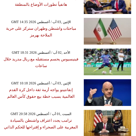
هاتفياً تطورات الأوضاع بالمنطقة
GMT 14:35 2026 الإثنين ,03 آب / أغسطس
مباحثات واشنطن وطهران ستركز على حرية
الملاحة بهرمز
GMT 18:31 2026 الأحد ,02 آب / أغسطس
فينيسيوس يحسم مستقبله مع ريال مدريد خلال
ساعات
GMT 10:18 2026 الإثنين ,03 آب / أغسطس
إنفانتينو يواجه أزمة ثقة داخل كرة القدم
العالمية بسبب خطة بيع حقوق كأس العالم
GMT 20:58 2026 السبت ,01 آب / أغسطس
ترامب يجدد اعتراف واشنطن بالسيادة
المغربية على الصحراء و إقتراحها للحكم الذاتي