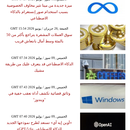
ميزة جديدة من ميتا تثير مخاوف الخصوصية
بسبب استخدام صور إنستغرام بالذكاء
الاصطناعي
GMT 15:54 2026 الجمعة ,26 حزيران / يونيو
سوق العملات المشفرة يتراجع بأكثر من 50
بالمئة وسط آمال بانتعاش قريب
GMT 07:34 2026 الخميس ,09 تموز / يوليو
الذكاء الاصطناعي قد يتعرف عليك من طريقة
مشيك
GMT 07:43 2026 الخميس ,09 تموز / يوليو
وثائق قضائية تكشف أداة تعقب خفية في
"ويندوز"
GMT 07:40 2026 الخميس ,09 تموز / يوليو
«أوبن إيه آي» تستعد لطرح نموذجها الجديد
للذكاء الاصطناعي «GPT-5.6»