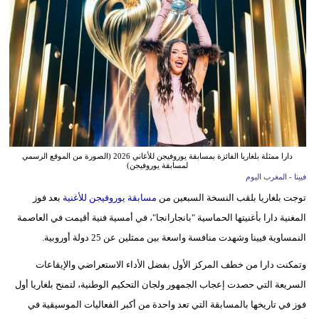
وسفر
ديكور
أخبار
البرلمان
المغربي
إعلام
دارا ممثلة بلغاريا الفائزة بمسابقة يوروفيجن للأغاني 2026 (الصورة من الموقع الرسمي
لمسابقة يوروفيجن)
فيينا - المغرب اليوم
تعليم
توجت بلغاريا بلقب النسخة السبعين من
مسابقة يوروفيجن للأغنية
بعد فوز
مرأة
المغنية دارا بأغنيتها الحماسية "بانجارانجا"، في أمسية فنية أقيمت في العاصمة
النمساوية فيينا وشهدت منافسة واسعة بين ممثلين عن 25 دولة أوروبية.
أزياء
إسلامية
وتمكنت دارا من خطف المركز الأول بفضل الأداء الاستعراضي والإيقاعات
السريعة التي حصدت إعجاب الجمهور ولجان التحكيم الوطنية، لتمنح بلغاريا أول
علوم
فوز في تاريخها بالمسابقة التي تعد واحدة من أكبر الفعاليات الموسيقية في
وتكنولوجيا