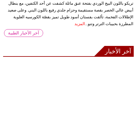
تريكو باللون البيج الوردي بفتحة عنق مائلة كشفت عن أحد الكتفين، مع بنطال
أبيض عالي الخصر بقصة مستقيمة وحزام جلدي رفيع باللون البني. وعلى صعيد
الإطلالات الفخمة، تألقت بفستان أسود طويل تميز بقصّة الكورسيه العلوية
المطرزة بحبيبات الترتر وتنو...
المزيد
آخر الأخبار الطبية
آخر الأخبار