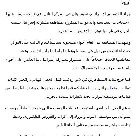
أوروبا.
بيئة
وجاء المتسابق الإسرائيلي نعوم بيتان في المركز الثاني، في نسخة خيمت عليها
الاحتجاجات السياسية والدعوات المتكررة لمقاطعة مشاركة إسرائيل بسبب
مدوَّنات
الحرب في غزة والتوترات الإقليمية المستمرة.
أبراج
وشهدت المسابقة هذا العام أجواء مشحونة سياسياً للعام الثالث على التوالي،
حيث أعلنت خمس دول هي إسبانيا وهولندا وأيرلندا وأيسلندا وسلوفينيا
فيديو
مقاطعتها للحدث احتجاجاً على استمرار مشاركة إسرائيل، ما انعكس على أجواء
سيارات
المنافسات ونسب المتابعة والإيرادات.
كما خرج مئات المتظاهرين في شوارع فيينا قبيل الحفل النهائي، رافعين لافتات
تطالب بمنع
إسرائيل
من المشاركة، فيما نظمت مجموعات مؤيدة للفلسطينيين
فعاليات موسيقية موازية تحت شعارات منددة بالحرب.
ورغم الجدل السياسي، استمرت فعاليات المسابقة التي جمعت أنماطاً موسيقية
متنوعة، من موسيقى البوب والروك إلى الراب والعروض الفلكلورية، وسط
متابعة جماهيرية ضخمة من مختلف أنحاء العالم.