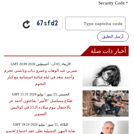
Security Code
*
أرسل التعليق
أخبار ذات صلة
GMT 20:09 2026 الأربعاء ,05 آب / أغسطس
شيرين عبد الوهاب وعمرو دياب ونانسي عجرم
وأحمد سعد في ليلة غنائية استثنائية مع كبار
النجوم
GMT 11:35 2026 الخميس ,23 تموز / يوليو
صُنّاع مسلسل "الأمير" يفاجئون أحمد عز
بالاحتفال بيوم ميلاده الـ55 في كواليس
التصوير
GMT 19:24 2026 الثلاثاء ,21 تموز / يوليو
نقابة المهن التمثيلية تعلن عقد اجتماع لحسم