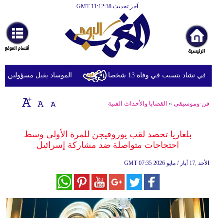
آخر تحديث GMT 11:12:38
الرئيسية
أخبارعاجلة
رياضة
ثقافة
 تشاد يتسبب في وفاة 13 شخصا
الموساد يقيل مسؤولين بارزين 
إقتصاد
فن-وموسيقى
»
القضايا والأحداث الفنية
فن
وموسيقى
بلغاريا تحصد لقب يوروفيجن للمرة الأولى وسط
احتجاجات متواصلة ضد مشاركة إسرائيل
أزياء
07:35 2026 الأحد ,17 أيار / مايو
GMT
صحة
وتغذية
سياحة