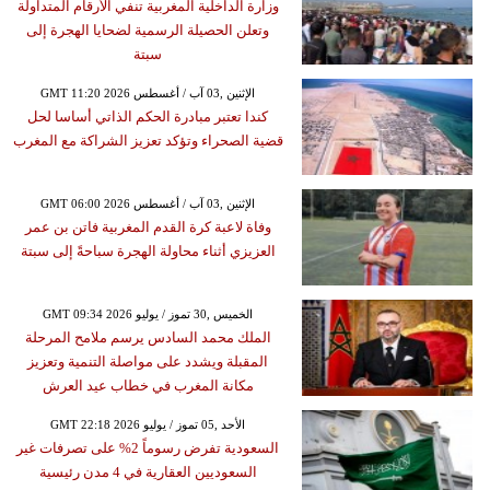
وزارة الداخلية المغربية تنفي الأرقام المتداولة
وتعلن الحصيلة الرسمية لضحايا الهجرة إلى
سبتة
GMT 11:20 2026 الإثنين ,03 آب / أغسطس
كندا تعتبر مبادرة الحكم الذاتي أساسا لحل
قضية الصحراء وتؤكد تعزيز الشراكة مع المغرب
GMT 06:00 2026 الإثنين ,03 آب / أغسطس
وفاة لاعبة كرة القدم المغربية فاتن بن عمر
العزيزي أثناء محاولة الهجرة سباحةً إلى سبتة
GMT 09:34 2026 الخميس ,30 تموز / يوليو
الملك محمد السادس يرسم ملامح المرحلة
المقبلة ويشدد على مواصلة التنمية وتعزيز
مكانة المغرب في خطاب عيد العرش
GMT 22:18 2026 الأحد ,05 تموز / يوليو
السعودية تفرض رسوماً 2% على تصرفات غير
السعوديين العقارية في 4 مدن رئيسية