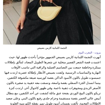
النجمة اللبنانية كارمن بصيبص
بيروت - المغرب اليوم
أبهرت النجمة اللبنانية كارمن بصيبص الجمهور مؤخراً بأحدث ظهور لها، حيث
اعتمدت قصة الشعر القصير متخلية عن شعرها الطويل المعتاد، لتتألق بإطلالات
مبتكرة وخاطفة جمعت بين التصاميم العملية والراقية التي تناسب الأوقات
النهارية والمناسبات الرسمية. ولفتت بصيبص الأنظار بإطلالة عصرية ارتدت فيها
جمبسوت طويل باللون الأسود الداكن بقصة كورسيه ضيقة مكشوفة الكتفين،
بينما انسدل الجزء السفلي بقصة واسعة، ونسقت معه حقيبة يد صغيرة باللون
الأصفر الزبدي ومجوهرات ذهبية ناعمة. وفي ظهور كاجوال آخر، ارتدت كنزة
تريكو باللون البيج الوردي بفتحة عنق مائلة كشفت عن أحد الكتفين، مع بنطال
أبيض عالي الخصر بقصة مستقيمة وحزام جلدي رفيع باللون البني. وعلى صعيد
الإطلالات الفخمة، تألقت بفستان أسود طويل تميز بقصّة الكورسيه العلوية