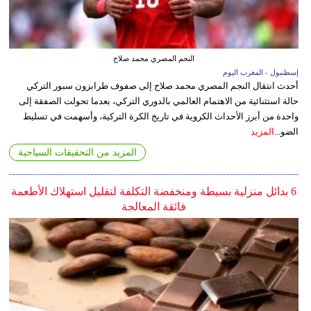
النجم المصري محمد صلاح
إسطنبول - المغرب اليوم
أحدث انتقال النجم المصري محمد صلاح إلى صفوف طرابزون سبور التركي
حالة استثنائية من الاهتمام العالمي بالدوري التركي، بعدما تحولت الصفقة إلى
واحدة من أبرز الأحداث الكروية في تاريخ الكرة التركية، وأسهمت في تسليط
الضو...
المزيد
المزيد من التحقيقات السياحية
6 بدائل منزلية بسيطة ومنخفضة التكلفة لتقليل استهلاك الأطعمة
فائقة المعالجة