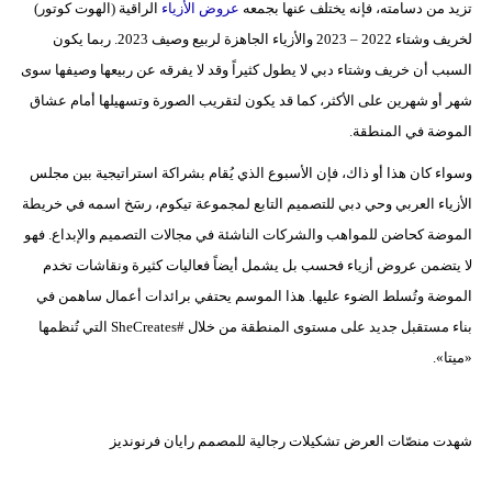
تزيد من دسامته، فإنه يختلف عنها بجمعه
عروض الأزياء
الراقية (الهوت كوتور)
لخريف وشتاء 2022 – 2023 والأزياء الجاهزة لربيع وصيف 2023. ربما يكون
بيئة
السبب أن خريف وشتاء دبي لا يطول كثيراً وقد لا يفرقه عن ربيعها وصيفها سوى
مدوَّنات
شهر أو شهرين على الأكثر، كما قد يكون لتقريب الصورة وتسهيلها أمام عشاق
الموضة في المنطقة.
أبراج
وسواء كان هذا أو ذاك، فإن الأسبوع الذي يُقام بشراكة استراتيجية بين مجلس
فيديو
الأزياء العربي وحي دبي للتصميم التابع لمجموعة تيكوم، رسَخ اسمه في خريطة
الموضة كحاضن للمواهب والشركات الناشئة في مجالات التصميم والإبداع. فهو
سيارات
لا يتضمن عروض أزياء فحسب بل يشمل أيضاً فعاليات كثيرة ونقاشات تخدم
الموضة وتُسلط الضوء عليها. هذا الموسم يحتفي برائدات أعمال ساهمن في
بناء مستقبل جديد على مستوى المنطقة من خلال #SheCreates التي تُنظمها
«ميتا».
شهدت منصّات العرض تشكيلات رجالية للمصمم رايان فرنونديز