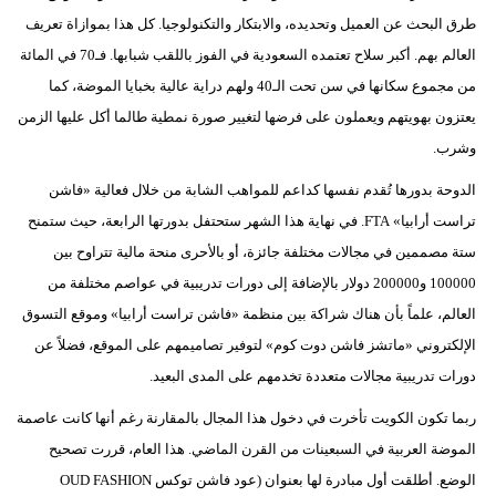
طرق البحث عن العميل وتحديده، والابتكار والتكنولوجيا. كل هذا بموازاة تعريف
العالم بهم. أكبر سلاح تعتمده السعودية في الفوز باللقب شبابها. فـ70 في المائة
من مجموع سكانها في سن تحت الـ40 ولهم دراية عالية بخبايا الموضة، كما
يعتزون بهويتهم ويعملون على فرضها لتغيير صورة نمطية طالما أكل عليها الزمن
وشرب.
الدوحة بدورها تُقدم نفسها كداعم للمواهب الشابة من خلال فعالية «فاشن
تراست أرابيا» FTA. في نهاية هذا الشهر ستحتفل بدورتها الرابعة، حيث ستمنح
ستة مصممين في مجالات مختلفة جائزة، أو بالأحرى منحة مالية تتراوح بين
100000 و200000 دولار بالإضافة إلى دورات تدريبية في عواصم مختلفة من
العالم، علماً بأن هناك شراكة بين منظمة «فاشن تراست أرابيا» وموقع التسوق
الإلكتروني «ماتشز فاشن دوت كوم» لتوفير تصاميمهم على الموقع، فضلاً عن
دورات تدريبية مجالات متعددة تخدمهم على المدى البعيد.
ربما تكون الكويت تأخرت في دخول هذا المجال بالمقارنة رغم أنها كانت عاصمة
الموضة العربية في السبعينات من القرن الماضي. هذا العام، قررت تصحيح
الوضع. أطلقت أول مبادرة لها بعنوان (عود فاشن توكس OUD FASHION