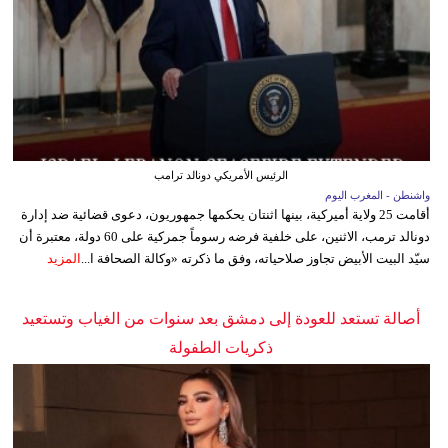
الرئيس الأمريكي دونالد ترامب
واشنطن - المغرب اليوم
أقامت 25 ولاية أميركية، بينها اثنتان يحكمها جمهوريون، دعوى قضائية ضد إدارة
دونالد ترمب، الاثنين، على خلفية فرضه رسوماً جمركية على 60 دولة، معتبرة أن
سيّد البيت الأبيض تجاوز صلاحياته، وفق ما ذكرته «وكالة الصحافة ا...
المزيد
أصالة تستعد للعودة إلى دمشق بعد سنوات من الغياب وتستعيد
ذكريات الطفولة