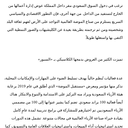
ترغب في دخول السوق السعودي مقر داخل المملكة عوض إدارة أعمالها من
الخارج لتستفيد من الداخل. من جهة أخرى، فإن التطور الاقتصادي والسياسي
السريع يستلزم من صناع الموضة العالمية التواجد على الأرض لفهم ثقافة البلد
وشخصيته ومن ثم ترجمته بطريقة بعيدة عن الكليشيهات والصور النمطية التي
اكتفى بها واستغلها طويلاً.
تميزت الكثير من العروض بدمجها الكلاسيكي بـ «السبور»
عدة فعاليات تُنظم حالياً بهدف تسليط الضوء على المهارات والإمكانيات المحلية،
نذكر منها مؤتمر ومعرض «مستقبل الموضة» الذي أطلق في عام 2019 برعاية
هيئة الأزياء السعودية ويراد منه التركيز على الاستدامة والتنوع والابتكار. هناك
أيضاً فعالية 100 براند سعودي. تضم كما يشير عنوانها إلى 100 من مصممي
الأزياء السعوديين تم اختيارهم للمشاركة في برامج تدريبية لمدة عامٍ كامل
بقيادة خبراء صناعة الأزياء العالمية في مجالات متنوعة. تشمل هذه الدورات
تحديد استراتيجيات أداء المبيعات، واستراتيجيات العلاقات العامة والتسويق، كما