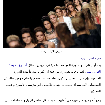
وسفر
ديكور
أخبار
البرلمان
المغربي
إعلام
عروض الأزياء الراقية
دبي - المغرب اليوم
تعليم
بعد أيام على انتهاء دورة الموضة العالمية في باريس، انطلق
أسبوع الموضة
مرأة
العربي بدبي
. لسان حاله يقول إن من حقه أن يكون امتداداً لهذه الدورة
العالمية، وإن دبي تستحق أن تكون العاصمة الخامسة فيها. «لم لا وهو يمتلك كل
أزياء
المقومات الأساسية؟» حسب ما يؤكده جاكوب براين مؤسس الأسبوع ورئيسه
إسلامية
التنفيذي.
علوم
ومع أنه يتمتع، مثل غيره من أسابيع الموضة بكل عناصر الإبهار والنشاطات التي
وتكنولوجيا