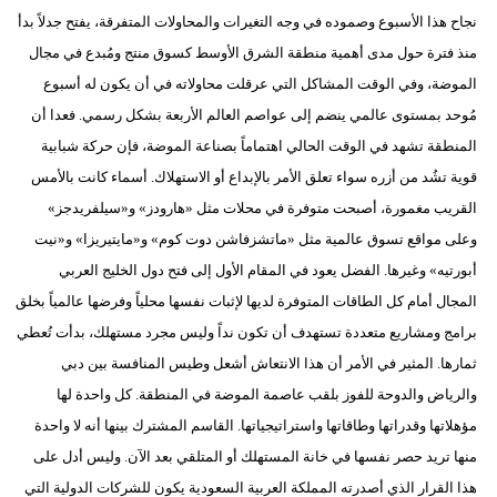
نجاح هذا الأسبوع وصموده في وجه التغيرات والمحاولات المتفرقة، يفتح جدلاً بدأ
منذ فترة حول مدى أهمية منطقة الشرق الأوسط كسوق منتج ومُبدع في مجال
الموضة، وفي الوقت المشاكل التي عرقلت محاولاته في أن يكون له أسبوع
مُوحد بمستوى عالمي ينضم إلى عواصم العالم الأربعة بشكل رسمي. فعدا أن
المنطقة تشهد في الوقت الحالي اهتماماً بصناعة الموضة، فإن حركة شبابية
قوية تشُد من أزره سواء تعلق الأمر بالإبداع أو الاستهلاك. أسماء كانت بالأمس
القريب مغمورة، أصبحت متوفرة في محلات مثل «هارودز» و«سيلفريدجز»
وعلى مواقع تسوق عالمية مثل «ماتشزفاشن دوت كوم» و«مايتيريزا» و«نيت
أبورتيه» وغيرها. الفضل يعود في المقام الأول إلى فتح دول الخليج العربي
المجال أمام كل الطاقات المتوفرة لديها لإثبات نفسها محلياً وفرضها عالمياً بخلق
برامج ومشاريع متعددة تستهدف أن تكون نداً وليس مجرد مستهلك، بدأت تُعطي
ثمارها. المثير في الأمر أن هذا الانتعاش أشعل وطيس المنافسة بين دبي
والرياض والدوحة للفوز بلقب عاصمة الموضة في المنطقة. كل واحدة لها
مؤهلاتها وقدراتها وطاقاتها واستراتيجياتها. القاسم المشترك بينها أنه لا واحدة
منها تريد حصر نفسها في خانة المستهلك أو المتلقي بعد الآن. وليس أدل على
هذا القرار الذي أصدرته المملكة العربية السعودية يكون للشركات الدولية التي