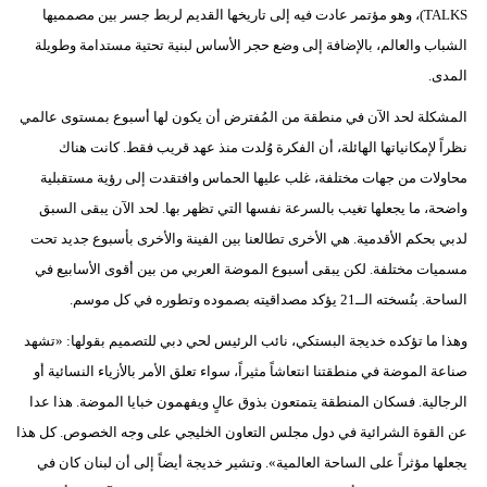
TALKS)، وهو مؤتمر عادت فيه إلى تاريخها القديم لربط جسر بين مصمميها
الشباب والعالم، بالإضافة إلى وضع حجر الأساس لبنية تحتية مستدامة وطويلة
المدى.
المشكلة لحد الآن في منطقة من المُفترض أن يكون لها أسبوع بمستوى عالمي
نظراً لإمكانياتها الهائلة، أن الفكرة وُلدت منذ عهد قريب فقط. كانت هناك
محاولات من جهات مختلفة، غلب عليها الحماس وافتقدت إلى رؤية مستقبلية
واضحة، ما يجعلها تغيب بالسرعة نفسها التي تظهر بها. لحد الآن يبقى السبق
لدبي بحكم الأقدمية. هي الأخرى تطالعنا بين الفينة والأخرى بأسبوع جديد تحت
مسميات مختلفة. لكن يبقى أسبوع الموضة العربي من بين أقوى الأسابيع في
الساحة. بنُسخته الــ21 يؤكد مصداقيته بصموده وتطوره في كل موسم.
وهذا ما تؤكده خديجة البستكي، نائب الرئيس لحي دبي للتصميم بقولها: «تشهد
صناعة الموضة في منطقتنا انتعاشاً مثيراً، سواء تعلق الأمر بالأزياء النسائية أو
الرجالية. فسكان المنطقة يتمتعون بذوق عالٍ ويفهمون خبايا الموضة. هذا عدا
عن القوة الشرائية في دول مجلس التعاون الخليجي على وجه الخصوص. كل هذا
يجعلها مؤثراً على الساحة العالمية». وتشير خديجة أيضاً إلى أن لبنان كان في