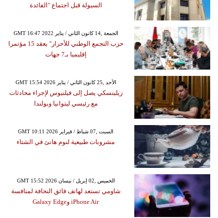
السيولة قبل اجتماع "الفائدة
GMT 16:47 2022 الجمعة ,14 كانون الثاني / يناير
حزب التجمع الوطني للأحرار" يعقد 15 مؤتمرا
إقليميا بـ7 جهات
GMT 15:54 2026 الأحد ,25 كانون الثاني / يناير
زيلينسكي يصل إلى فيلنيوس لإجراء محادثات
مع رئيسي ليتوانيا وبولندا
GMT 10:11 2026 السبت ,07 شباط / فبراير
مشروبات طبيعية لنوم هانئ في الشتاء
GMT 15:52 2026 الخميس ,02 إبريل / نيسان
شاومي تستعد لهاتف فائق النحافة لمنافسة
iPhone Air وGalaxy Edge