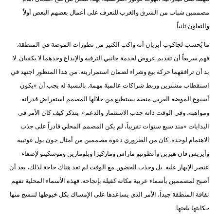
مصممين شباب من الشرق والغرب للتعرف على أعمال بعضهم البعض أولاً
والتعاون ثانياً.
ما يُحسب لجاكوب أبريان أنه واكب الكثير من تطورات الموضة في المنطقة.
فهم سريعاً أن تقديم عروض لخدمة جانبي الترفيه والإبداع وحدهما لا يكفيان. لا
بد أن ترافقهما حركة بيع وشراء لضمان استمراريته. من هذا المنظور اجتهد في
استقطاب مشترين وربط شراكات عالمية مهمة. بالنسبة له يجب أن «يكون
أسبوع الموضة العربي منصة يستطيع من خلالها المصمم استعراض قدراته
ومواهبه، وفي الوقت ذاته جذب الاستثمار والدعم». يتذكر كيف كان الأمر في
البدايات «منذ سبع سنوات تقريباً، لم يكن المصمم المحلي قادراً على جذب
الاهتمام لوحده. كان من الضروري دعوة مصممين من أمثال جون بول غوتييه
وأيريس فان هيربن وأنطونيو ماراس وماركيزا وبلومارين وموسكينو لإضفاء
عنصر الإبهار عليه. بل وجذب الحضور. مع الوقت لم تعد هناك حاجة لذلك، بعد أن
أصبح لمصممين بأسماء عربية مكانة كفيلة بإنجاحه. فهذه الأسماء المحلية تفهم
ثقافة المنطقة جيداً، الأمر الذي يساعدها على الإمساك بكل خيوطها لتنسج منها
حكايتها بلغتها.