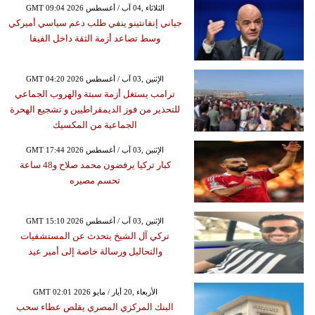
GMT 09:04 2026 الثلاثاء ,04 آب / أغسطس
جياني إنفانتينو ينفي طلب دعم سياسي أميركي
وسط تصاعد أزمة الثقة داخل الفيفا
GMT 04:20 2026 الإثنين ,03 آب / أغسطس
ترامب يستغل أزمة سبتة والهروب الجماعي
للتحذير من فوز الديمقراطيين و تشجيع الهحرة
الجماعية من المكسيك
GMT 17:44 2026 الإثنين ,03 آب / أغسطس
كبار تركيا يرفضون محمد صلاح و48 ساعة
تحسم مصيره
GMT 15:10 2026 الإثنين ,03 آب / أغسطس
تركي آل الشيخ يتحدث عن المستشفيات
والتحاليل ورسالة خاصة إلى أمير عيد
GMT 02:01 2026 الأربعاء ,20 أيار / مايو
البنك المركزي المصري يقلص عطاء سحب