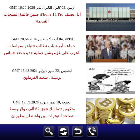
GMT 16:20 2026 الإثنين ,05 كانون الثاني / يناير
آبل تصنف iPhone 11 Pro ضمن قائمة المنتجات
القديمة
GMT 20:56 2026 الثلاثاء ,04 آب / أغسطس
جماعة أبو شباب تطالب نتنياهو بمواصلة
الحرب على غزة وشن عملية جديدة ضد حماس
GMT 13:43 2021 الخميس ,22 تموز / يوليو
بريشة : سعيد الفرماوي
GMT 19:59 2026 الجمعة ,10 تموز / يوليو
بيتكوين تتماسك فوق 62 ألف دولار وسط
تصاعد التوترات بين واشنطن وطهران
GMT 20:07 2020 الجمعة ,01 أيار / مايو