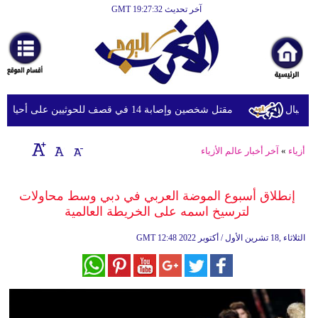
آخر تحديث GMT 19:27:32
الرئيسية
أخبارعاجلة
رياضة
ثقافة
مقتل شخصين وإصابة 14 في قصف للحوثيين على أحياء سكنية ومخيمات للنازحين في مأرب
إقتصاد
أزياء
»
آخر أخبار عالم الأزياء
فن
وموسيقى
إنطلاق أسبوع الموضة العربي في دبي وسط محاولات
لترسيخ اسمه على الخريطة العالمية
أزياء
12:48 2022 الثلاثاء ,18 تشرين الأول / أكتوبر
GMT
صحة
وتغذية
سياحة