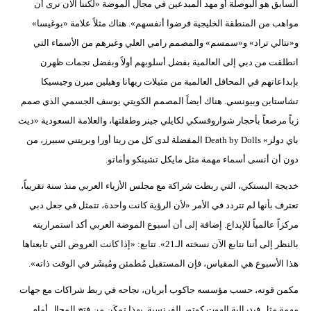
السابق هو البوصلة أو مهد المبدعين في مجال الموضة «لكننا الآن نرى أن
مواهب من المنطقة الخليجية فرضوا أنفسهم». هناك مثلاً علامة «بوغيسا»
و«نتالي تراد» و«سمسم» والمصمم رامي العلي وغيرهم من الأسماء التي
انطلقت من دبي إلى العالمية بفضل أسلوبهم أولاً وبفضل نجمات ظهرن
بإبداعاتهم في المحافل العالمية من مثيلات ريهانا وهيلين ميرن وجيسيكا
تشاستاين وبيونسي. هناك أيضاً المصمم الكويتي يوسف الجسمي الذي صمم
زياً مرصعاً بأحجار شواروفسكي لكايلي جينر وطفلتها، والعلامة السعودية «ديث
باي دولز» Death by Dolls المفضلة لدى كل من ريتا أورا وبريتني سبيرز، من
دون أن أنسى أسماء مهمة مثل مايكل تشينكو وأماتو.
خديجة البستكي، التي ربطت شراكة مع مجلس الأزياء العربي منذ سنة تقريباً،
تعترف بأنها لم تتردد في الأمر «لأن الرؤية كانت واحدة، تتمثل في جعل دبي
مركزاً عالمياً للإبداع. إضافة إلى أن أسبوع الموضة العربي أكد استمراريته
بالنظر إلى أننا نتابع الآن نسخته الـ21». تتابع: «إذا كانت العروض التي تابعناها
هذا الأسبوع هي المقياس، فإن المستقبل مُطمئن ومُبشَر في الوقت ذاته».
مكمن قوته، حسب مؤسسه جاكوب أبريان، نجاحه في ربط شراكات مع جهات
مهمة مثل فيدرالية الهوت كوتور الفرنسية. بهذا تمكَن من فتح المجال أمام