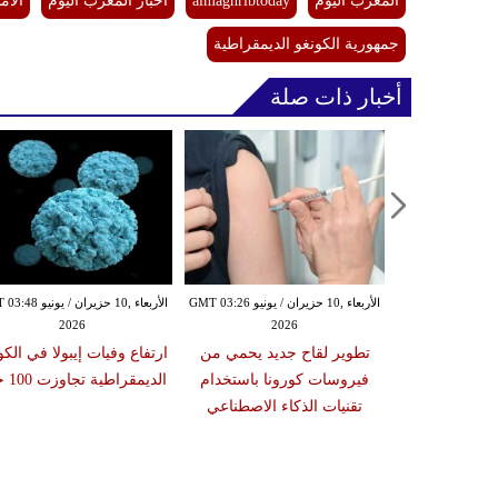
المغرب اليوم
almaghribtoday
أخبار المغرب اليوم
الأم
جمهورية الكونغو الديمقراطية
أخبار ذات صلة
الأربعاء ,10 حزيران / يونيو GMT 03:26
الأربعاء ,10 حزيران / ي
2026
2026
تطوير لقاح جديد يحمي من
ارتفاع وفيات إيبولا في الكو
فيروسات كورونا باستخدام
الديمقراطية تجاوزت 100 حالة
تقنيات الذكاء الاصطناعي