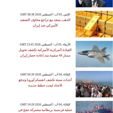
GMT 08:38 2026 الإثنين ,03 آب / أغسطس
الذهب يصعد مع تراجع مخاوف التصعيد
الأميركي ضد إيران
GMT 23:45 2026 الأربعاء ,05 آب / أغسطس
القيادة المركزية الأميركية تكشف تحويل
مسار 48 سفينة منذ إعادة حصار إيران
الإثنين ,15 حزيران / يونيو GMT 07:35
2026
GMT 00:39 2026 الثلاثاء ,04 آب / أغسطس
أحداث سبتة تكشف انقسام أوروبا وتدفع
اء يرفضون الإخلاء رغم
الاتحاد لبحث خطط جديدة
 المخاطر في مستشفيات
جنوب لبنان
GMT 19:29 2026 الثلاثاء ,04 آب / أغسطس
عملية فرنسية بريطانية مشتركة تنجح في