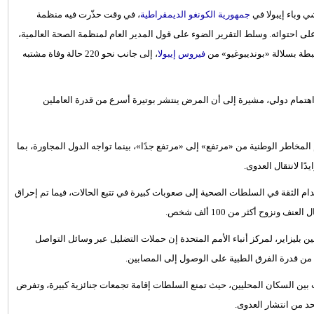
 وباء إيبولا في
جمهورية الكونغو الديمقراطية
، في وقت حذّرت فيه منظمة
ى احتوائه. وسلط التقرير الضوء على قول المدير العام لمنظمة الصحة العالمية،
فيروس إيبولا
، إلى جانب نحو 220 حالة وفاة مشتبه
تمام دولي، مشيرة إلى أن المرض ينتشر بوتيرة أسرع من قدرة العاملين
لمخاطر الوطنية من «مرتفع» إلى «مرتفع جدًا»، بينما تواجه الدول المجاورة، بما
ا لانتقال العدوى.
دام الثقة في السلطات الصحية إلى صعوبات كبيرة في تتبع الحالات، فيما تم إحراق
نزوح أكثر من 100 ألف شخص.
 بليزاير، لمركز أنباء الأمم المتحدة إن حملات التضليل عبر وسائل التواصل
 من قدرة الفرق الطبية على الوصول إلى المصابين.
ب بين السكان المحليين، حيث تمنع السلطات إقامة تجمعات جنائزية كبيرة، وتفرض
د من انتشار العدوى.