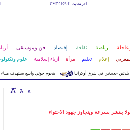
آخر تحديث GMT 04:23:41
ا
عاجلة
رياضة
ثقافة
إقتصاد
فن وموسيقى
أزياء
لمغربي
إعلام
تعليم
مرأة
أزياء إسلامية
علوم وتكنولوج
جديدتين في شرق أوكرانيا
هجوم حوثي واسع يستهدف ميناء المخا
بولا ينتشر بسرعة ويتجاوز جهود الاحتواء