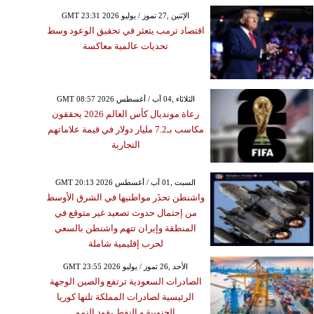
GMT 23:31 2026 الإثنين ,27 تموز / يوليو
اقتصاد ترمب يتعثر في تحقيق الوعود وسط
تحديات عالمية معاكسة
GMT 08:57 2026 الثلاثاء ,04 آب / أغسطس
رعاة مونديال كأس العالم 2026 يحققون
مكاسب بـ7.2 مليار دولار في قيمة علاماتهم
التجارية
GMT 20:13 2026 السبت ,01 آب / أغسطس
واشنطن تحذَر مواطنيها في الشرق الأوسط
من إحتمال حدوث تصعيد غير متوقع في
المنطقة وإيران تتهم واشنطن بالسعي
لحرب إقليمية شاملة
GMT 23:55 2026 الأحد ,26 تموز / يوليو
الصادرات السعودية ترتفع والصين الوجهة
الرئيسية لصادرات المملكة تلتها كوريا
الجنوبية و النفط يقود النمو