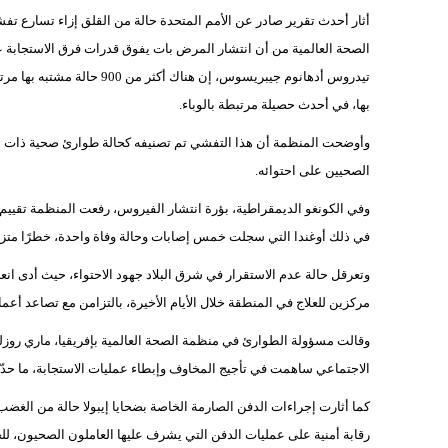
أثار أحدث تقرير صادر عن الأمم المتحدة حالة من القلق إزاء تسارع تفشي
الصحة العالمية من أن انتشار المرض بات يفوق قدرات فرق الاستجابة عل
تيدروس أدهانوم جيبريسوس، إن هناك أكثر من 900 حالة مشتبه بها مرتبطة بسلالة «بونديبوغيو» من
بها، في أحدث حصيلة مرتبطة بالوباء.
وأوضحت المنظمة أن هذا التفشي تم تصنيفه كحالة طوارئ صحية ذات اه
الصحيين على احتوائه.
وفي الكونغو الديمقراطية، بؤرة انتشار الفيروس، رفعت المنظمة تقييم ا
في ذلك أوغندا التي سجلت خمس إصابات وحالة وفاة واحدة، خطرًا متزايدً
وتعرقل حالة عدم الاستقرار في شرق البلاد جهود الاحتواء، حيث أدى انع
مركزين للعلاج في المنطقة خلال الأيام الأخيرة، بالتزامن مع تصاعد أعمال العنف و
وقالت مسؤولة الطوارئ في منظمة الصحة العالمية بإفريقيا، ماري روزلين
الاجتماعي ساهمت في تأجيج المخاوف وإبطاء عمليات الاستجابة، ما حدّ
كما أثارت إجراءات الدفن الصارمة الخاصة بضحايا إيبولا حالة من الغض
رقابة أمنية على عمليات الدفن التي يشرف عليها العاملون الصحيون، للح