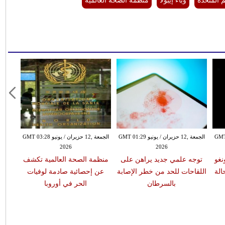
م المتحدة
وباء إيبولا
منظمة الصحة العالمية
ونيو GMT 03:48
الجمعة ,12 حزيران / يونيو GMT 01:29
الجمعة ,12 حزيران / يونيو GMT 03:28
2026
2026
نغو
توجه علمي جديد يراهن على
منظمة الصحة العالمية تكشف
أطب
اللقاحات للحد من خطر الإصابة
عن إحصائية صادمة لوفيات
تصاعد
بالسرطان
الحر في أوروبا