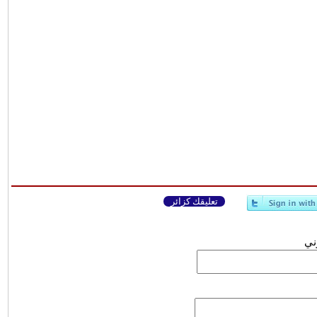
تعليقك كزائر
وني