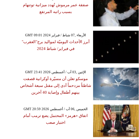
صفقة عمر مرموش تُهدد ميزانية توتنهام
بسبب راتبه المرتفع
GMT 09:01 2024 الأربعاء ,07 شباط / فبراير
أبرز الأحداث اليوميّة لمواليد برج"العقرب"
في فبراير/ شباط 2024
GMT 23:41 2026 الإثنين ,03 آب / أغسطس
موسكو تعلن أن مسيّرة أوكرانية قصفت
شاطئاً مزدحماً أدى إلى مقتل سبعة أشخاص
بينهم أطفال وإصابة 40 آخرين
GMT 20:59 2026 الخميس ,06 آب / أغسطس
اتفاق «هرمز» المحتمل يضع ترمب أمام
اختبار صعب