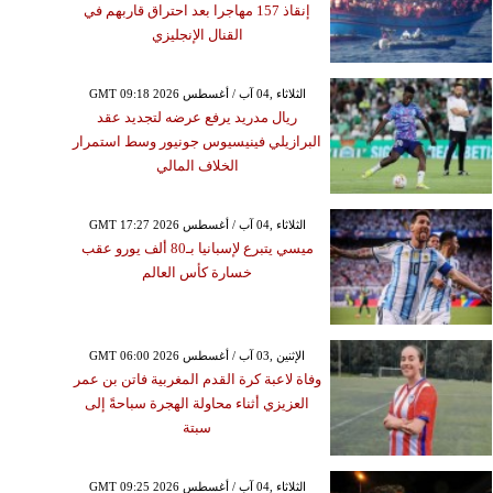
إنقاذ 157 مهاجرا بعد احتراق قاربهم في
القنال الإنجليزي
GMT 09:18 2026 الثلاثاء ,04 آب / أغسطس
ريال مدريد يرفع عرضه لتجديد عقد
البرازيلي فينيسيوس جونيور وسط استمرار
الخلاف المالي
GMT 17:27 2026 الثلاثاء ,04 آب / أغسطس
ميسي يتبرع لإسبانيا بـ80 ألف يورو عقب
خسارة كأس العالم
GMT 06:00 2026 الإثنين ,03 آب / أغسطس
وفاة لاعبة كرة القدم المغربية فاتن بن عمر
العزيزي أثناء محاولة الهجرة سباحةً إلى
سبتة
GMT 09:25 2026 الثلاثاء ,04 آب / أغسطس