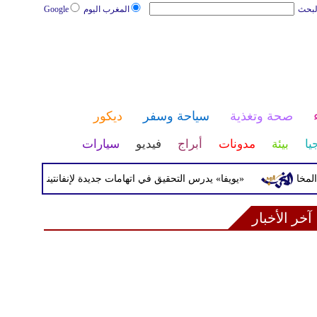
لبحث
المغرب اليوم
Google
صحة وتغذية
سياحة وسفر
ديكور
يا
بيئة
مدونات
أبراج
فيديو
سيارات
«يويفا» يدرس التحقيق في اتهامات جديدة لإنفانتينو
تحذير 
آخر الأخبار