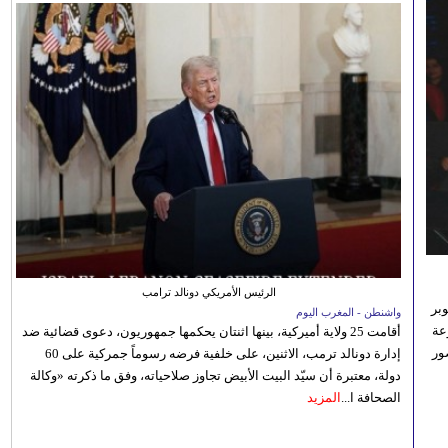
الرئيس الأمريكي دونالد ترامب
بر
واشنطن - المغرب اليوم
تنوعة
أقامت 25 ولاية أميركية، بينها اثنتان يحكمها جمهوريون، دعوى قضائية ضد
ور
إدارة دونالد ترمب، الاثنين، على خلفية فرضه رسوماً جمركية على 60
دولة، معتبرة أن سيّد البيت الأبيض تجاوز صلاحياته، وفق ما ذكرته «وكالة
الصحافة ا...
المزيد