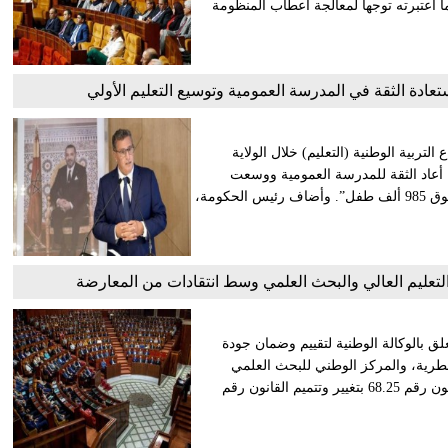
ما اعتبرته توجها لمعالجة أعطاب المنظومة
عادة الثقة في المدرسة العمومية وتوسيع التعليم الأولي
ربية الوطنية (التعليم) خلال الولاية
ة أعاد الثقة للمدرسة العمومية ووسعت
المستفيدين من التعليم الأولي إلى أكثر من 80 في المئة، وهو ما يفوق 985 ألف طفل”. وأضاف رئيس الحكومة،
تعليم العالي والبحث العلمي وسط انتقادات من المعارضة
لق بالوكالة الوطنية لتقييم وضمان جودة
العطرية، والمركز الوطني للبحث العلمي
والتقني. ووافق المجلس، خلال جلسة تشريعية ، على مشروع القانون رقم 68.25 بتغيير وتتميم القانون رقم