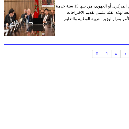
وضّح قرار وزاري حديث شروط التعيين لشغل مهام تنسيق التفتيش المركزي أو الجهوي، من بينها 15 سنة خدمة
عة لهذه الفئة تشمل تقديم الاقتراحات
مر بقرار لوزير التربية الوطنية والتعليم
4
3