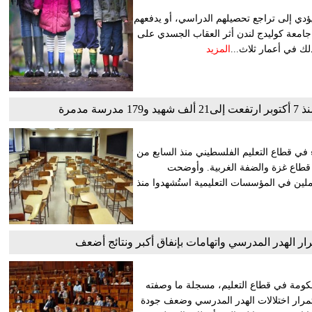
ي إلى تراجع تحصيلهم الدراسي، أو يدفعهم
امعة كوليدج لندن أثر العقاب الجسدي على
المزيد
مدمرة
ء في قطاع التعليم الفلسطيني منذ السابع من
وادر التعليمية في قطاع غزة والضفة الغربية. وأوضحت
ا وطالبة و1.054 من المعلمين والعاملين في المؤسسات التعليمية استُشهدوا منذ
ار الهدر المدرسي واتهامات بإنفاق أكبر ونتائج أضعف
كومة في قطاع التعليم، مسجلة ما وصفته
تمرار اختلالات الهدر المدرسي وضعف جودة