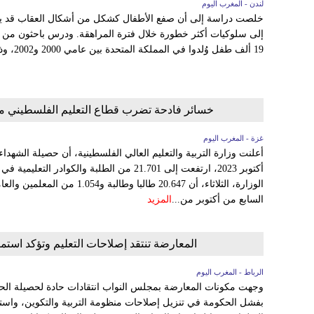
لندن - المغرب اليوم
خلصت دراسة إلى أن صفع الأطفال كشكل من أشكال العقاب قد يؤد
إلى سلوكيات أكثر خطورة خلال فترة المراهقة. ودرس باحثون من ج
19 ألف طفل وُلدوا في المملكة المتحدة بين عامي 2000 و2002، وذلك في أعمار ثلاث...
خسائر فادحة تضرب قطاع التعليم الفلسطيني منذ 7 أكتوبر ارتفعت إلى21 ألف شهيد و179 مدرسة 
غزة - المغرب اليوم
أعلنت وزارة التربية والتعليم العالي الفلسطينية، أن حصيلة الشهدا
أكتوبر 2023، ارتفعت إلى 21.701 من الطلبة والك
الوزارة، الثلاثاء، أن 20.647 طالب
السابع من أكتوبر من...
المزيد
المعارضة تنتقد إصلاحات التعليم وتؤكد استمر
الرباط - المغرب اليوم
وجهت مكونات المعارضة بمجلس النواب انتقادات حادة لحصيلة الح
بفشل الحكومة في تنزيل إصلاحات منظومة التربية والتكوين، واس