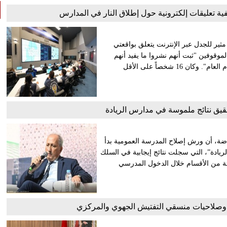
اً بتهمة نشر محتوى مثير للجدل عبر الإنترنت يتعلق بواقعتي
وقوفين "ثبت أنهم نشروا ما يفيد أنهم
يشيدون بالجريمة والمجرمين ومارسوا أنشطة تؤثر سلبًا على النظام العام". وكان 16 شخصاً على الأقل
تحقيق نتائج ملموسة في مدارس الريادة
ياضة، أن ورش إصلاح المدرسة العمومية بدأ
ادة”، التي سجلت نتائج إيجابية في السلك
 قرار تعميم نحو هذا النموذج ليشمل 80 في المائة من الأقسام خلال الدخول المدرسي
 وصلاحيات منسقي التفتيش الجهوي والمركزي