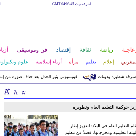
آخر تحديث GMT 04:08:45
ا
عاجلة
رياضة
ثقافة
إقتصاد
فن وموسيقى
أزياء
لمغربي
إعلام
تعليم
مرأة
أزياء إسلامية
علوم وتكنولوج
ة شطيرة ودونات
فينيسيوس يثير الجدل بعد حذف صوره من إنستغرا
زيز حوكمة التعليم العام وتطويره
لتعليم العام في البلاد؛ لتعزيز إطار
يئة التعليمية ومخرجاتها، فضلاً عن تنظيم