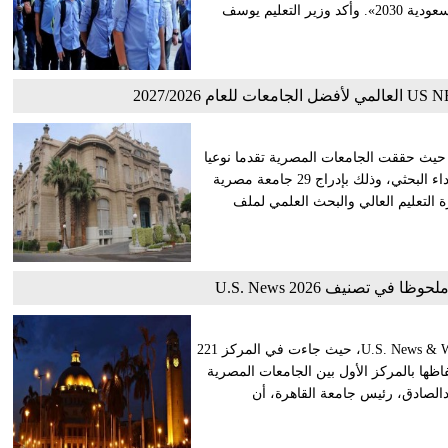
دور القطاعَين الخاص وغير الربحي، بما يواكب مستهدفات «رؤية السعودية 2030». وأكد وزير التعليم يوسف
ن تصنيف U.S. News نتائجه لأفضل الجامعات للعام 2026/2027، حيث حققت الجامعات المصرية تقدما نوعيا
على مستوى عدد الجامعات المصنفة، وترتيبها العالمي، ومستوى الأداء البحثي، وذلك بإدراج 29 جامعة مصرية
رة التعليم العالي والبحث العلمي لملف
في تصنيف U.S. News 2026
حققت جامعة القاهرة تقدمًا ملحوظًا في تصنيف U.S. News & World Report 2026، حيث جاءت في المركز 221
ن المركز 248 عالميًا في إصدار عام 2025، مع احتفاظها بالمركز الأول بين الجامعات المصرية
دالصادق، رئيس جامعة القاهرة، أن