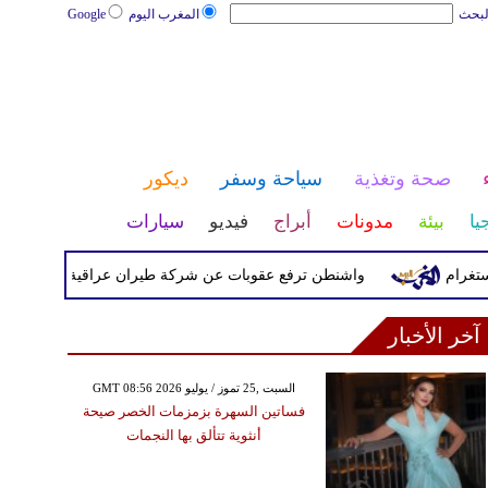
لبحث
المغرب اليوم
Google
صحة وتغذية
سياحة وسفر
ديكور
يا
بيئة
مدونات
أبراج
فيديو
سيارات
م
واشنطن ترفع عقوبات عن شركة طيران عراقية كانت مدرجة بسب
آخر الأخبار
GMT 08:56 2026 السبت ,25 تموز / يوليو
فساتين السهرة بزمزمات الخصر صيحة
أنثوية تتألق بها النجمات