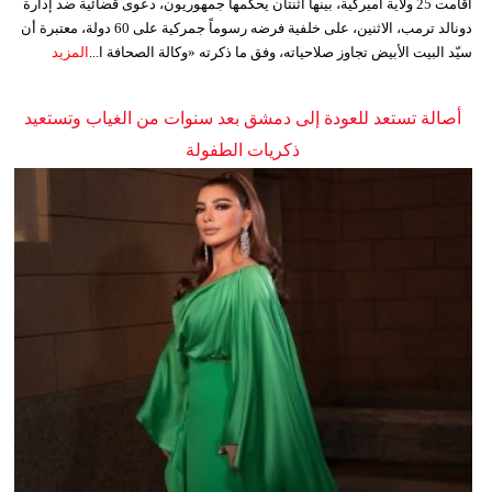
أقامت 25 ولاية أميركية، بينها اثنتان يحكمها جمهوريون، دعوى قضائية ضد إدارة
دونالد ترمب، الاثنين، على خلفية فرضه رسوماً جمركية على 60 دولة، معتبرة أن
سيّد البيت الأبيض تجاوز صلاحياته، وفق ما ذكرته «وكالة الصحافة ا...
المزيد
أصالة تستعد للعودة إلى دمشق بعد سنوات من الغياب وتستعيد
ذكريات الطفولة