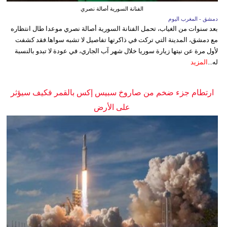
الفنانة السورية أصالة نصري
دمشق - المغرب اليوم
بعد سنوات من الغياب، تحمل الفنانة السورية أصالة نصري موعدا طال انتظاره
مع دمشق، المدينة التي تركت في ذاكرتها تفاصيل لا تشبه سواها.فقد كشفت
لأول مرة عن نيتها زيارة سوريا خلال شهر آب الجاري، في عودة لا تبدو بالنسبة
له...
المزيد
ارتطام جزء ضخم من صاروخ سبيس إكس بالقمر فكيف سيؤثر
على الأرض