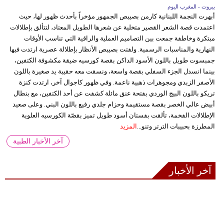
بيروت - المغرب اليوم
أبهرت النجمة اللبنانية كارمن بصيبص الجمهور مؤخراً بأحدث ظهور لها، حيث
اعتمدت قصة الشعر القصير متخلية عن شعرها الطويل المعتاد، لتتألق بإطلالات
مبتكرة وخاطفة جمعت بين التصاميم العملية والراقية التي تناسب الأوقات
النهارية والمناسبات الرسمية. ولفتت بصيبص الأنظار بإطلالة عصرية ارتدت فيها
جمبسوت طويل باللون الأسود الداكن بقصة كورسيه ضيقة مكشوفة الكتفين،
بينما انسدل الجزء السفلي بقصة واسعة، ونسقت معه حقيبة يد صغيرة باللون
الأصفر الزبدي ومجوهرات ذهبية ناعمة. وفي ظهور كاجوال آخر، ارتدت كنزة
تريكو باللون البيج الوردي بفتحة عنق مائلة كشفت عن أحد الكتفين، مع بنطال
أبيض عالي الخصر بقصة مستقيمة وحزام جلدي رفيع باللون البني. وعلى صعيد
الإطلالات الفخمة، تألقت بفستان أسود طويل تميز بقصّة الكورسيه العلوية
المطرزة بحبيبات الترتر وتنو...
المزيد
آخر الأخبار الطبية
آخر الأخبار