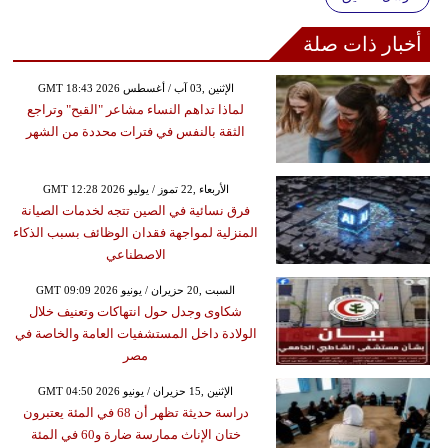
أخبار ذات صلة
GMT 18:43 2026 الإثنين ,03 آب / أغسطس
لماذا تداهم النساء مشاعر "القبح" وتراجع
الثقة بالنفس في فترات محددة من الشهر
GMT 12:28 2026 الأربعاء ,22 تموز / يوليو
فرق نسائية في الصين تتجه لخدمات الصيانة
المنزلية لمواجهة فقدان الوظائف بسبب الذكاء
الاصطناعي
GMT 09:09 2026 السبت ,20 حزيران / يونيو
شكاوى وجدل حول انتهاكات وتعنيف خلال
الولادة داخل المستشفيات العامة والخاصة في
مصر
GMT 04:50 2026 الإثنين ,15 حزيران / يونيو
دراسة حديثة تظهر أن 68 في المئة يعتبرون
ختان الإناث ممارسة ضارة و60 في المئة