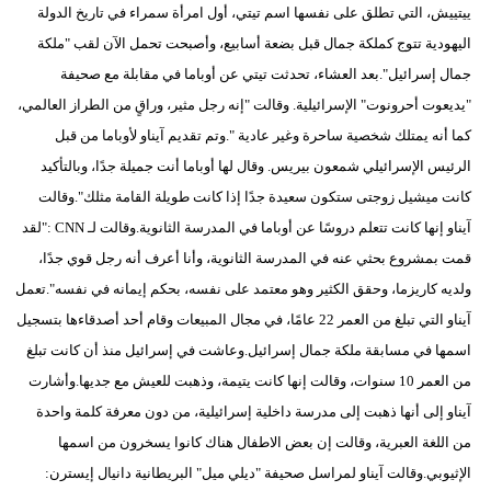
ييتييش، التي تطلق على نفسها اسم تيتي، أول امرأة سمراء في تاريخ الدولة
اليهودية تتوج كملكة جمال قبل بضعة أسابيع، وأصبحت تحمل الآن لقب "ملكة
بيئة
جمال إسرائيل".بعد العشاء، تحدثت تيتي عن أوباما في مقابلة مع صحيفة
مدوَّنات
"يديعوت أحرونوت" الإسرائيلية. وقالت "إنه رجل مثير، وراقٍ من الطراز العالمي،
كما أنه يمتلك شخصية ساحرة وغير عادية ".وتم تقديم آيناو لأوباما من قبل
أبراج
الرئيس الإسرائيلي شمعون بيريس. وقال لها أوباما أنت جميلة جدًا، وبالتأكيد
فيديو
كانت ميشيل زوجتى ستكون سعيدة جدًا إذا كانت طويلة القامة مثلك".وقالت
آيناو إنها كانت تتعلم دروسًا عن أوباما في المدرسة الثانوية.وقالت لـ CNN :"لقد
سيارات
قمت بمشروع بحثي عنه في المدرسة الثانوية، وأنا أعرف أنه رجل قوي جدًا،
ولديه كاريزما، وحقق الكثير وهو معتمد على نفسه، بحكم إيمانه في نفسه".تعمل
آيناو التي تبلغ من العمر 22 عامًا، في مجال المبيعات وقام أحد أصدقاءها بتسجيل
اسمها في مسابقة ملكة جمال إسرائيل.وعاشت في إسرائيل منذ أن كانت تبلغ
من العمر 10 سنوات، وقالت إنها كانت يتيمة، وذهبت للعيش مع جديها.وأشارت
آيناو إلى أنها ذهبت إلى مدرسة داخلية إسرائيلية، من دون معرفة كلمة واحدة
من اللغة العبرية، وقالت إن بعض الاطفال هناك كانوا يسخرون من اسمها
الإثيوبي.وقالت آيناو لمراسل صحيفة "ديلي ميل" البريطانية دانيال إيسترن: