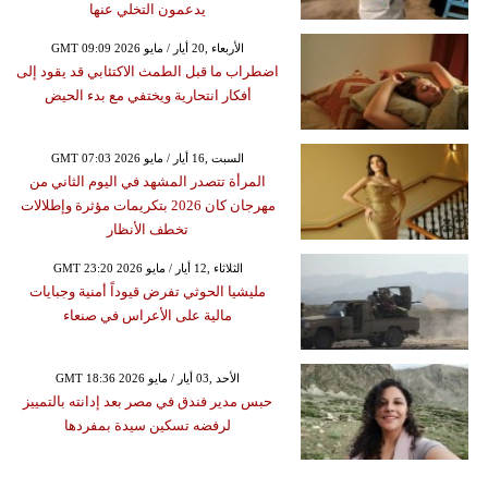
يدعمون التخلي عنها
GMT 09:09 2026 الأربعاء ,20 أيار / مايو
اضطراب ما قبل الطمث الاكتئابي قد يقود إلى
أفكار انتحارية ويختفي مع بدء الحيض
GMT 07:03 2026 السبت ,16 أيار / مايو
المرأة تتصدر المشهد في اليوم الثاني من
مهرجان كان 2026 بتكريمات مؤثرة وإطلالات
تخطف الأنظار
GMT 23:20 2026 الثلاثاء ,12 أيار / مايو
مليشيا الحوثي تفرض قيوداً أمنية وجبايات
مالية على الأعراس في صنعاء
GMT 18:36 2026 الأحد ,03 أيار / مايو
حبس مدير فندق في مصر بعد إدانته بالتمييز
لرفضه تسكين سيدة بمفردها