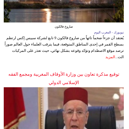
صاروخ فالكون
نيويورك - المغرب اليوم
يُعتقد أن جزءاً ضخماً تائهاً من صاروخ فالكون 9 تابع لشركة سبيس إكس ارتطم
بسطح القمر في إحدى المناطق المتوقعة، فيما يترقب العلماء حول العالم صوراً
ترصد موقع الاصطدام وتؤكد وقوعه بشكل نهائي، حيث تعذر على المركبات
الت...
المزيد
توقيع مذكرة تعاون بين وزارة الأوقاف المغربية ومجمع الفقه
الإسلامي الدولي