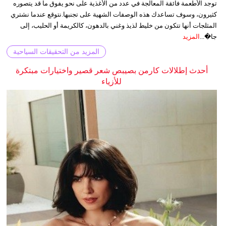
توجد الأطعمة فائقة المعالجة في عدد من الأغذية على نحو يفوق ما قد يتصوره
كثيرون، وسوف تساعدك هذه الوصفات الشهية على تجنبها.نتوقع عندما نشتري
المثلجات أنها تتكون من خليط لذيذ وغني بالدهون، كالكريمة أو الحليب، إلى
جا�...
المزيد
المزيد من التحقيقات السياحية
أحدث إطلالات كارمن بصيبص شعر قصير واختيارات مبتكرة
للأزياء