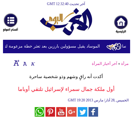
آخر تحديث GMT 12:32:40
الرئيسية
أخبارعاجلة
رياضة
ثقافة
الموساد يقيل مسؤولين بارزين بعد تعثر خطة مزعومة لتغيير ال
إقتصاد
مرأة
»
آخر أخبار المرأة
فن
أكدت أنه راقٍ وشهم وذو شخصية ساحرة
وموسيقى
أول ملكة جمال سمراء لإسرائيل تلتقي أوباما
أزياء
19:20 2013 الخميس ,28 آذار/ مارس
GMT
صحة
وتغذية
سياحة