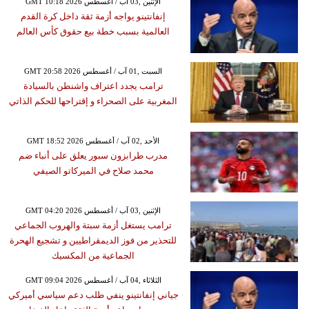
GMT 10:18 2026 الإثنين ,03 آب / أغسطس
إنفانتينو يواجه أزمة ثقة داخل كرة القدم
العالمية بسبب خطة بيع حقوق كأس العالم
GMT 20:58 2026 السبت ,01 آب / أغسطس
ترامب يجدد اعتراف واشنطن بالسيادة
المغربية على الصحراء و إقتراحها للحكم الذاتي
GMT 18:52 2026 الأحد ,02 آب / أغسطس
مدرب طرابزون سبور يعلق على أنباء ضم
محمد صلاح في الميركاتو الصيفي
GMT 04:20 2026 الإثنين ,03 آب / أغسطس
ترامب يستغل أزمة سبتة والهروب الجماعي
للتحذير من فوز الديمقراطيين و تشجيع الهحرة
الجماعية من المكسيك
GMT 09:04 2026 الثلاثاء ,04 آب / أغسطس
جياني إنفانتينو ينفي طلب دعم سياسي أميركي