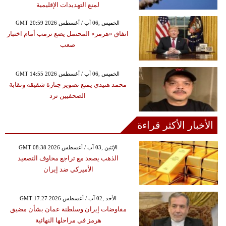
لمنع التهديدات الإقليمية
GMT 20:59 2026 الخميس ,06 آب / أغسطس
اتفاق «هرمز» المحتمل يضع ترمب أمام اختبار
صعب
GMT 14:55 2026 الخميس ,06 آب / أغسطس
محمد هنيدي يمنع تصوير جنازة شقيقه ونقابة
الصحفيين ترد
الأخبار الأكثر قراءة
GMT 08:38 2026 الإثنين ,03 آب / أغسطس
الذهب يصعد مع تراجع مخاوف التصعيد
الأميركي ضد إيران
GMT 17:27 2026 الأحد ,02 آب / أغسطس
مفاوضات إيران وسلطنة عمان بشأن مضيق
هرمز في مراحلها النهائية