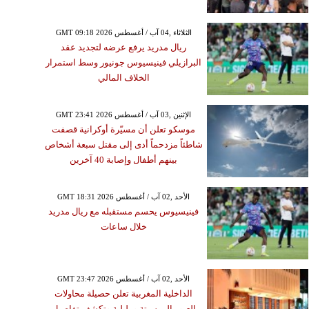
GMT 09:18 2026 الثلاثاء ,04 آب / أغسطس
ريال مدريد يرفع عرضه لتجديد عقد
البرازيلي فينيسيوس جونيور وسط استمرار
الخلاف المالي
GMT 23:41 2026 الإثنين ,03 آب / أغسطس
موسكو تعلن أن مسيّرة أوكرانية قصفت
شاطئاً مزدحماً أدى إلى مقتل سبعة أشخاص
بينهم أطفال وإصابة 40 آخرين
GMT 18:31 2026 الأحد ,02 آب / أغسطس
فينيسيوس يحسم مستقبله مع ريال مدريد
خلال ساعات
الثلاثاء ,04 آب / أغسطس GMT 16:46
2026
راء الجيولوجيا يؤكدون
قرار وضع مصر الزلزالي
GMT 23:47 2026 الأحد ,02 آب / أغسطس
ب هزة خليج السويس
الداخلية المغربية تعلن حصيلة محاولات
العبور إلى سبتة ومليلية وتكشف تفاصيل