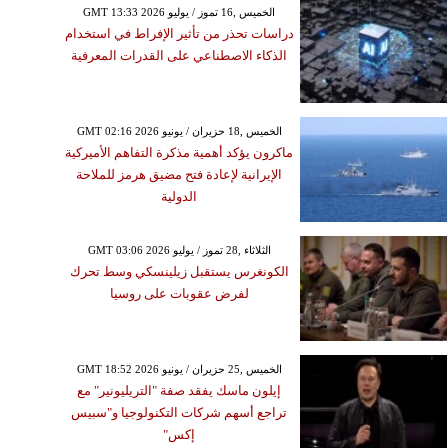
GMT 13:33 2026 الخميس ,16 تموز / يوليو
دراسات تحذر من تأثير الإفراط في استخدام
الذكاء الاصطناعي على القدرات المعرفية
GMT 02:16 2026 الخميس ,18 حزيران / يونيو
ماكرون يؤكد أهمية مذكرة التفاهم الأميركية
الإيرانية لإعادة فتح مضيق هرمز للملاحة
الدولية
GMT 03:06 2026 الثلاثاء ,28 تموز / يوليو
الكونغرس يستقبل زيلينسكي وسط تحرك
لفرض عقوبات على روسيا
GMT 18:52 2026 الخميس ,25 حزيران / يونيو
إيلون ماسك يفقد صفة "التريليونير" مع
تراجع أسهم شركات التكنولوجيا و"سبيس
إكس"