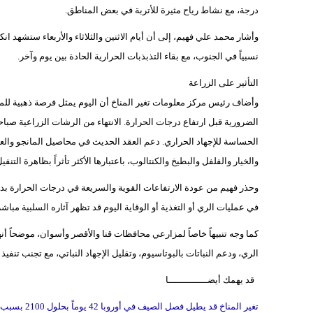
درجة، مع نشاط رياح مثيرة للأتربة في بعض المناطق.
وأشار محمد علي فهيم، إلى أن أيام الاثنين والثلاثاء والأربعاء ستشهد انكس
نسبياً في الجنوب، مع بقاء التذبذبات الحرارية الحادة بين يوم وآخر.
التأثير على الزراعة
وأضاف رئيس مركز معلومات تغير المناخ أن اليوم يمثل فرصة ذهبية للمزا
الضرورية قبل ارتفاع درجات الحرارة. الانتهاء من الرشات الزراعية صبا
الحساسة للإجهاد الحراري. دعم العقد الحديث في محاصيل المانجو والع
والخيار والفلفل والبطيخ والكنتالوب، باعتبارها الأكثر تأثراً بظاهرة التنف
وحذر فهيم من عودة الارتفاعات القوية والسريعة في درجات الحرارة بداية 
في عمليات الري أو التغذية أو الوقاية اليوم قد تظهر آثاره السلبية مباشر
كما وجه تنبيهاً خاصاً لمزارعي محافظات قنا والأقصر وأسوان، موضحاً أن
الري، ودعم النباتات بالبوتاسيوم، وتقليل الإجهاد النباتي، مع تجنب تنفي
قد يهمك أيضــــــــــــــا
تغير المناخ قد يطيل فصل الصيف في أوروبا 42 يوماً بحلول 2100 بسبب انخفاض التدرج الحراري بين القطب والشمال