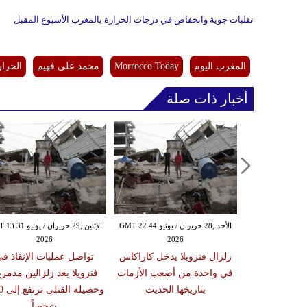
تقلبات جوية وانخفاض في درجات الحرارة بالمغرب الأسبوع المقبل
المغرب اليوم
Morrocco Today
محمد علي فهيم
الحرار
أخبار ذات صلة
الأحد ,28 حزيران / يونيو GMT 22:44
الإثنين ,29 حزيران / يون
2026
2026
زلزال فنزويلا يدخل كاراكاس
تواصل عمليات الإنقاذ ف
في واحدة من أصعب الأزمات
فنزويلا بعد زلزالين مدمر
بتاريخها الحديث
وحصيلة
شخصاً