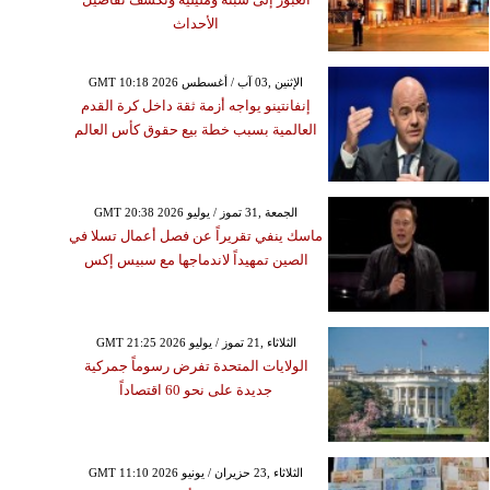
الأحداث
GMT 10:18 2026 الإثنين ,03 آب / أغسطس
إنفانتينو يواجه أزمة ثقة داخل كرة القدم
العالمية بسبب خطة بيع حقوق كأس العالم
GMT 20:38 2026 الجمعة ,31 تموز / يوليو
ماسك ينفي تقريراً عن فصل أعمال تسلا في
الصين تمهيداً لاندماجها مع سبيس إكس
GMT 21:25 2026 الثلاثاء ,21 تموز / يوليو
الولايات المتحدة تفرض رسوماً جمركية
جديدة على نحو 60 اقتصاداً
GMT 11:10 2026 الثلاثاء ,23 حزيران / يونيو