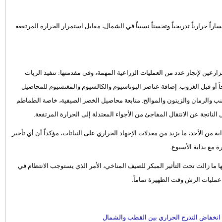
اراً حرارياً تدريجياً وتحسناً نسبياً في الشمال، مقابل استمرار الحرارة المرتفعة
رعين لإنجاز عدد من العمليات الزراعية المهمة، وفي مقدمتها: تنفيذ الريات
حاً أو قبل الغروب. إضافة عناصر البوتاسيوم والكالسيوم والمغنسيوم للمحاصيل
نب والرمان والزيتون والموالح. متابعة محاصيل الخضر الصيفية، خاصة الطماطم
يل الناتجة عن الانتقال المفاجئ من الأجواء المعتدلة إلى الحرارة المرتفعة.
من الأحد، ما يزيد من معدلات الإجهاد الحراري على النباتات، مؤكداً أن أي تأخير
ة مع بداية الأسبوع.
ها ما زالت تحت التأثير المبكر للصيف المناخي، الأمر الذي يستوجب الانتظام في
ذ عمليات الرش وقت الظهيرة تماماً.