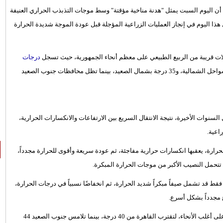
أن اليوم السبت يمثل "هدنة مناخية مؤقتة" وسط موجات التذبذب الحراري العنيفة
 هذا اليوم في إنجاز العمليات الزراعية المؤجلة قبل عودة الموجة شديدة الحرارة
لات قريبة من الربيع الطبيعي على معظم أنحاء الجمهورية، حيث تسجل
درجات
نحو 32 درجة مئوية بالقاهرة والوجه البحري، و28 درجة على السواحل الشمالية، و35 درجة بشمال الصعيد، بينما تظل محافظات جنوب الصعيد
لسنوات الأخيرة، نتيجة الانتقال السريع بين الارتفاعات والانكسارات الحرارية،
اعية.
رارة، يعقبها انكسارات حرارية مفاجئة، ثم عودة سريعة وأقوى للحرارة مجدداً،
تحمل النصيب الأكبر من موجات الحرارة المبكرة.
مركز معلومات تغير المناخ إلى أن التغيرات خلال 48 ساعة فقط قد تشمل صيفاً مبكراً شديد الحرارة، ثم انخفاضًا نسبياً في درجات الحرارة،
اع مجدداً بشكل أسرع.
وتابع فهيم أن يوم الأحد، يتوقع ارتفاعاً كبيراً ومؤقتاً في درجات الحرارة على أغلب الأنحاء، لتقترب القاهرة من 40 درجة، بينما تلامس جنوب الصعيد 44