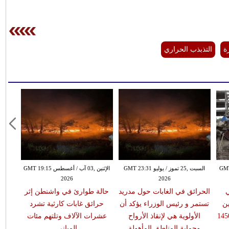
ة
التذبذب الحراري
يو GMT 13:31
السبت ,25 تموز / يوليو GMT 23:31
الإثنين ,03 آب / أغسطس GMT 19:15
2026
2026
ي
الحرائق في الغابات حول مدريد
حالة طوارئ في واشنطن إثر
خب
ين
تستمر و رئيس الوزراء يؤكد أن
حرائق غابات كارثية تشرد
است
 القتلى ترتفع إلى 1450
الأولوية هي لإنقاذ الأرواح
عشرات الآلاف وتلتهم مئات
عق
وحماية المناطق المأهولة
المباني