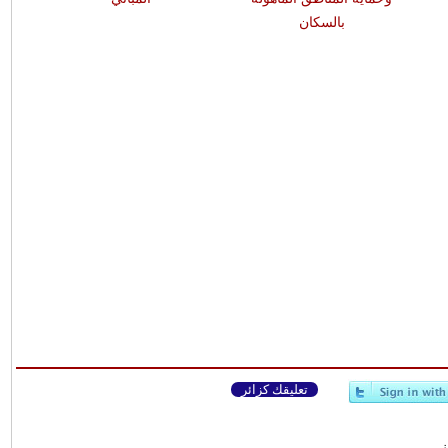
بالسكان
تعليقك كزائر
وني