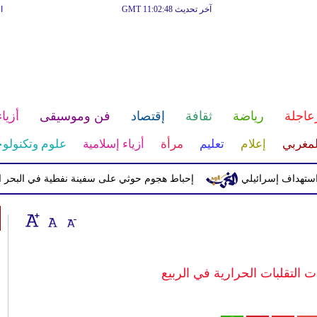
آخر تحديث GMT 11:02:48
ا
عاجلة
رياضة
ثقافة
إقتصاد
فن وموسيقى
أزياء
لمغربي
إعلام
تعليم
مرأة
أزياء إسلامية
علوم وتكنولوج
ف إسرائيلي
إحباط هجوم حوثي على سفينة نفطية في البحر الأحمر
التقلبات الحرارية في الربيع