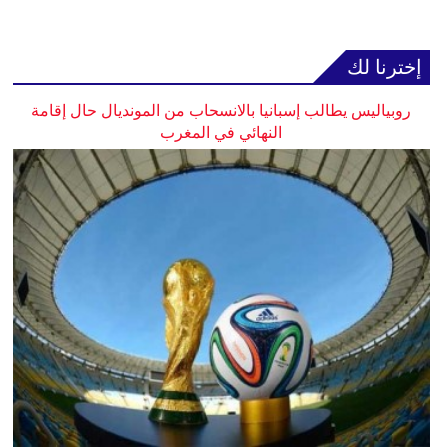
إخترنا لك
روبياليس يطالب إسبانيا بالانسحاب من المونديال حال إقامة
النهائي في المغرب