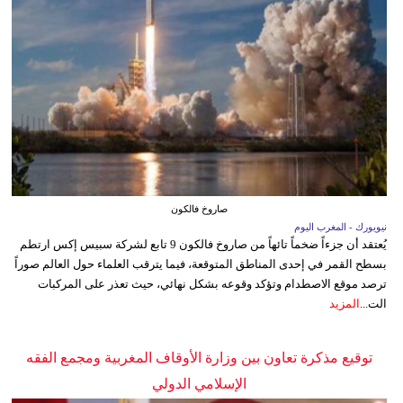
صاروخ فالكون
نيويورك - المغرب اليوم
يُعتقد أن جزءاً ضخماً تائهاً من صاروخ فالكون 9 تابع لشركة سبيس إكس ارتطم
بسطح القمر في إحدى المناطق المتوقعة، فيما يترقب العلماء حول العالم صوراً
ترصد موقع الاصطدام وتؤكد وقوعه بشكل نهائي، حيث تعذر على المركبات
الت...
المزيد
توقيع مذكرة تعاون بين وزارة الأوقاف المغربية ومجمع الفقه
الإسلامي الدولي