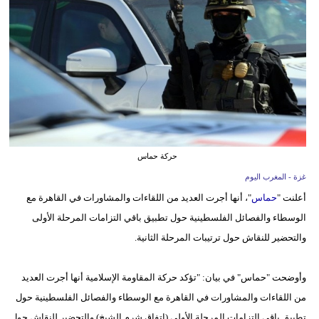
وسفر
ديكور
أخبار
البرلمان
المغربي
إعلام
حركة حماس
غزة - المغرب اليوم
تعليم
أعلنت "
حماس
"، أنها أجرت العديد من اللقاءات والمشاورات في القاهرة مع
مرأة
الوسطاء والفصائل الفلسطينية حول تطبيق باقي التزامات المرحلة الأولى
والتحضير للنقاش حول ترتيبات المرحلة الثانية.
أزياء
إسلامية
وأوضحت "حماس" في بيان: "تؤكد حركة المقاومة الإسلامية أنها أجرت العديد
علوم
من اللقاءات والمشاورات في القاهرة مع الوسطاء والفصائل الفلسطينية حول
وتكنولوجيا
تطبيق باقي التزامات المرحلة الأولى (اتفاق شرم الشيخ) والتحضير للنقاش حول