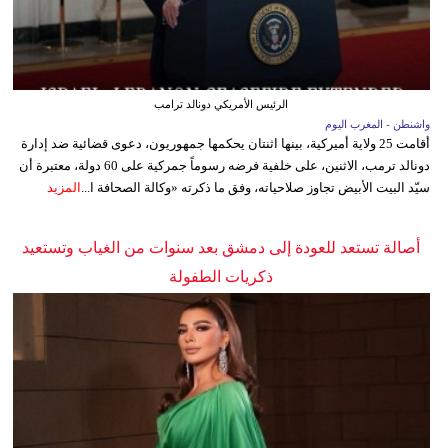
الرئيس الأمريكي دونالد ترامب
واشنطن - المغرب اليوم
أقامت 25 ولاية أميركية، بينها اثنتان يحكمها جمهوريون، دعوى قضائية ضد إدارة
دونالد ترمب، الاثنين، على خلفية فرضه رسوماً جمركية على 60 دولة، معتبرة أن
سيّد البيت الأبيض تجاوز صلاحياته، وفق ما ذكرته «وكالة الصحافة ا...
المزيد
أصالة تستعد للعودة إلى دمشق بعد سنوات من الغياب وتستعيد
ذكريات الطفولة