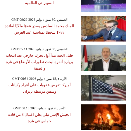
السيبراني العالمية
GMT 09:29 2026 الخميس ,30 تموز / يوليو
الملك محمد السادس يصدر عفوًا ملكيًا لفائدة
1788 شخصًا بمناسبة عيد العرش
GMT 05:11 2026 الخميس ,30 تموز / يوليو
خليل الحية يبدأ أول تحرك خارجي بعد انتخابه
بزيارة أنقرة لبحث تطورات الأوضاع في غزة
والضفة
GMT 06:54 2026 الأربعاء ,15 تموز / يوليو
أميركا تفرض عقوبات على أفراد وكيانات
وسفن مرتبطة بإيران
GMT 00:10 2026 الأحد ,26 تموز / يوليو
الجيش الإسرائيلي يعلن اغتيال 3 من قادة
حماس في غزة