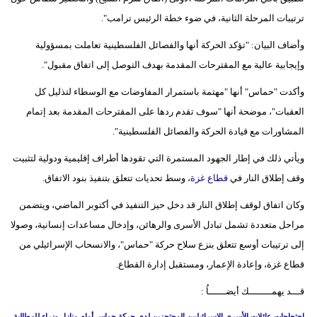
ترتيبات المرحلة الثانية، في ضوء خطة الرئيس ترامب".
بيئة
وأضاف البيان: "تؤكد الحركة أنها والفصائل الفلسطينية تعاملت بمسؤولية
مدوَّنات
وإيجابية عالية مع المقترحات المقدمة بهدف التوصل إلى اتفاق مقبول".
أبراج
وأكدت "حماس" أنها "مهتمة باستمرار المفاوضات مع الوسطاء لتذليل كل
العقبات"، موضحة أنها "سوف تقدم ردها على المقترحات المقدمة بعد إتمام
فيديو
المشاورات مع قيادة الحركة والفصائل الفلسطينية".
سيارات
ويأتي ذلك في إطار الجهود المستمرة التي تقودها أطراف إقليمية ودولية لتثبيت
وقف إطلاق النار في
قطاع غزة
، وسط تحديات تتعلق بتنفيذ بنود الاتفاق.
وكان اتفاق لوقف إطلاق النار قد دخل حيز التنفيذ في أكتوبر الماضي، ويتضمن
مراحل متعددة تشمل تبادل الأسرى والرهائن، وإدخال مساعدات إنسانية، وصولا
إلى ترتيبات أوسع تتعلق بنزع سلاح حركة "حماس"، والانسحاب الإسرائيلي من
قطاع غزة، وإعادة الإعمار، ومستقبل إدارة القطاع.
قـــد يهمــــــــك أيضــــــاُ :
إحتجاجات عائلات الأسرى الإسرائيليين المحتجزين لدى حركة حماس أمام منازل وزراء للمطالبة