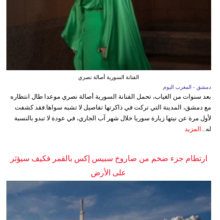
الفنانة السورية أصالة نصري
دمشق - المغرب اليوم
بعد سنوات من الغياب، تحمل الفنانة السورية أصالة نصري موعدا طال انتظاره
مع دمشق، المدينة التي تركت في ذاكرتها تفاصيل لا تشبه سواها.فقد كشفت
لأول مرة عن نيتها زيارة سوريا خلال شهر آب الجاري، في عودة لا تبدو بالنسبة
له...
المزيد
ارتطام جزء ضخم من صاروخ سبيس إكس بالقمر فكيف سيؤثر
على الأرض