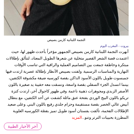
النجمة اللبنانية كارمن بصيبص
بيروت - المغرب اليوم
أبهرت النجمة اللبنانية كارمن بصيبص الجمهور مؤخراً بأحدث ظهور لها، حيث
اعتمدت قصة الشعر القصير متخلية عن شعرها الطويل المعتاد، لتتألق بإطلالات
مبتكرة وخاطفة جمعت بين التصاميم العملية والراقية التي تناسب الأوقات
النهارية والمناسبات الرسمية. ولفتت بصيبص الأنظار بإطلالة عصرية ارتدت فيها
جمبسوت طويل باللون الأسود الداكن بقصة كورسيه ضيقة مكشوفة الكتفين،
بينما انسدل الجزء السفلي بقصة واسعة، ونسقت معه حقيبة يد صغيرة باللون
الأصفر الزبدي ومجوهرات ذهبية ناعمة. وفي ظهور كاجوال آخر، ارتدت كنزة
تريكو باللون البيج الوردي بفتحة عنق مائلة كشفت عن أحد الكتفين، مع بنطال
أبيض عالي الخصر بقصة مستقيمة وحزام جلدي رفيع باللون البني. وعلى صعيد
الإطلالات الفخمة، تألقت بفستان أسود طويل تميز بقصّة الكورسيه العلوية
المطرزة بحبيبات الترتر وتنو...
المزيد
آخر الأخبار الطبية