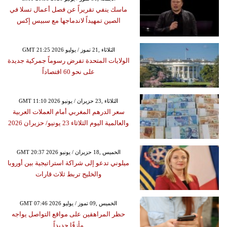
ماسك ينفي تقريراً عن فصل أعمال تسلا في
الصين تمهيداً لاندماجها مع سبيس إكس
GMT 21:25 2026 الثلاثاء ,21 تموز / يوليو
الولايات المتحدة تفرض رسوماً جمركية جديدة
على نحو 60 اقتصاداً
GMT 11:10 2026 الثلاثاء ,23 حزيران / يونيو
سعر الدرهم المغربي أمام العملات العربية
والعالمية اليوم الثلاثاء 23 يونيو/ حزيران 2026
GMT 20:37 2026 الخميس ,18 حزيران / يونيو
ميلوني تدعو إلى شراكة استراتيجية بين أوروبا
والخليج تربط ثلاث قارات
GMT 07:46 2026 الخميس ,09 تموز / يوليو
حظر المراهقين على مواقع التواصل يواجه
مأزقًا جديداً