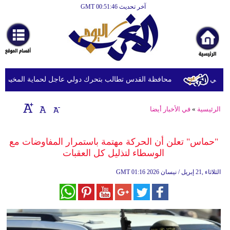
آخر تحديث GMT 00:51:46
الرئيسية
أخبارعاجلة
رياضة
ثقافة
لي
محافظة القدس تطالب بتحرك دولي عاجل لحماية المخيمات الف
إقتصاد
الرئيسية
»
في الأخبار أيضا
فن
وموسيقى
"حماس" تعلن أن الحركة مهتمة باستمرار المفاوضات مع
الوسطاء لتذليل كل العقبات
أزياء
01:16 2026 الثلاثاء ,21 إبريل / نيسان
GMT
صحة
وتغذية
سياحة