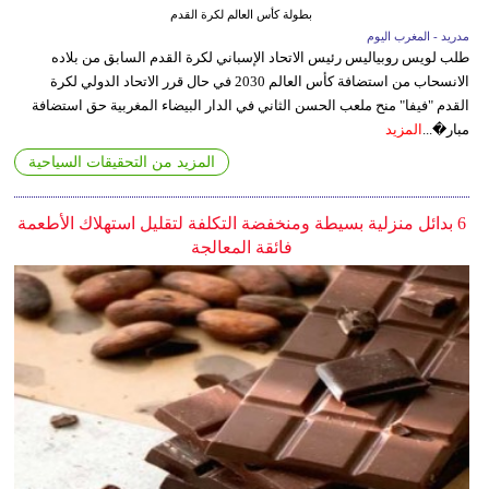
بطولة كأس العالم لكرة القدم
مدريد - المغرب اليوم
طلب لويس روبياليس رئيس الاتحاد الإسباني لكرة القدم السابق من بلاده
الانسحاب من استضافة كأس العالم 2030 في حال قرر الاتحاد الدولي لكرة
القدم "فيفا" منح ملعب الحسن الثاني في الدار البيضاء المغربية حق استضافة
مبار�...
المزيد
المزيد من التحقيقات السياحية
6 بدائل منزلية بسيطة ومنخفضة التكلفة لتقليل استهلاك الأطعمة
فائقة المعالجة