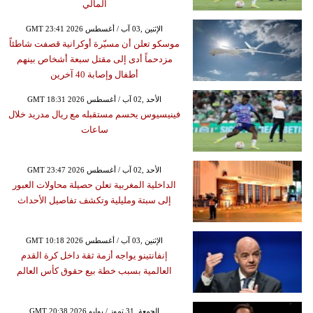
المالي
GMT 23:41 2026 الإثنين ,03 آب / أغسطس
موسكو تعلن أن مسيّرة أوكرانية قصفت شاطئاً
مزدحماً أدى إلى مقتل سبعة أشخاص بينهم
أطفال وإصابة 40 آخرين
GMT 18:31 2026 الأحد ,02 آب / أغسطس
فينيسيوس يحسم مستقبله مع ريال مدريد خلال
ساعات
GMT 23:47 2026 الأحد ,02 آب / أغسطس
الداخلية المغربية تعلن حصيلة محاولات العبور
إلى سبتة ومليلية وتكشف تفاصيل الأحداث
GMT 10:18 2026 الإثنين ,03 آب / أغسطس
إنفانتينو يواجه أزمة ثقة داخل كرة القدم
العالمية بسبب خطة بيع حقوق كأس العالم
GMT 20:38 2026 الجمعة ,31 تموز / يوليو