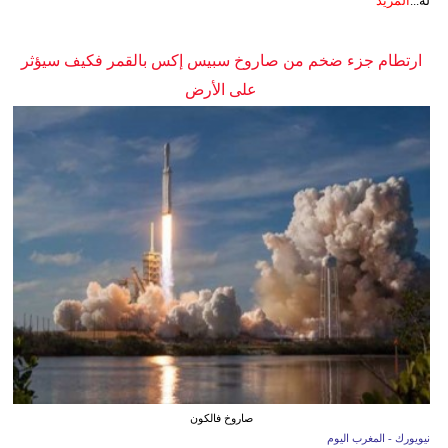
له...
المزيد
ارتطام جزء ضخم من صاروخ سبيس إكس بالقمر فكيف سيؤثر
على الأرض
صاروخ فالكون
نيويورك - المغرب اليوم