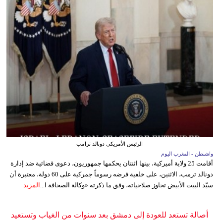
الرئيس الأمريكي دونالد ترامب
واشنطن - المغرب اليوم
أقامت 25 ولاية أميركية، بينها اثنتان يحكمها جمهوريون، دعوى قضائية ضد إدارة
دونالد ترمب، الاثنين، على خلفية فرضه رسوماً جمركية على 60 دولة، معتبرة أن
سيّد البيت الأبيض تجاوز صلاحياته، وفق ما ذكرته «وكالة الصحافة ا...
المزيد
أصالة تستعد للعودة إلى دمشق بعد سنوات من الغياب وتستعيد