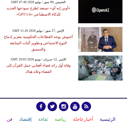
GMT 07:40 2026 الخميس ,09 تموز / يوليو
«أوبن إيه آي» تستعد لطرح نموذجها الجديد
للذكاء الاصطناعي «GPT-5.6»
GMT 11:20 2026 الإثنين ,27 تموز / يوليو
أخنوش يوجه القطاعات الحكومية بتعزيز إدماج
النوع الاجتماعي وتطوير آليات المتابعة
والتنسيق
GMT 20:03 2026 الإثنين ,22 حزيران / يونيو
وفاة أول رائد فضاء أفغاني حمل القرآن إلى
الفضاء وتلاه هناك
الرئيسية
أخبارعاجلة
رياضة
ثقافة
إقتصاد
فن