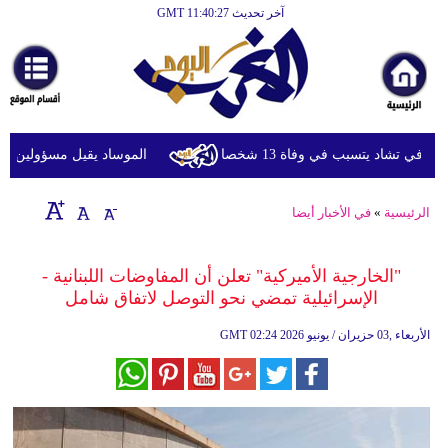
آخر تحديث GMT 11:40:27
الرئيسية
أخبارعاجلة
رياضة
ثقافة
 تشاد يتسبب في وفاة 13 شخصا
الموساد يقيل مسؤولين بارزين 
إقتصاد
الرئيسية
»
في الأخبار أيضا
فن
وموسيقى
"الخارجية الأميركية" تعلن أن المفاوضات اللبنانية -
الإسرائيلية تمضي نحو التوصل لاتفاق شامل
أزياء
02:24 2026 الأربعاء ,03 حزيران / يونيو
GMT
صحة
وتغذية
سياحة