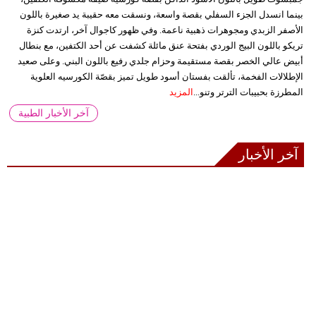
بينما انسدل الجزء السفلي بقصة واسعة، ونسقت معه حقيبة يد صغيرة باللون
الأصفر الزبدي ومجوهرات ذهبية ناعمة. وفي ظهور كاجوال آخر، ارتدت كنزة
تريكو باللون البيج الوردي بفتحة عنق مائلة كشفت عن أحد الكتفين، مع بنطال
أبيض عالي الخصر بقصة مستقيمة وحزام جلدي رفيع باللون البني. وعلى صعيد
الإطلالات الفخمة، تألقت بفستان أسود طويل تميز بقصّة الكورسيه العلوية
المطرزة بحبيبات الترتر وتنو...
المزيد
آخر الأخبار الطبية
آخر الأخبار