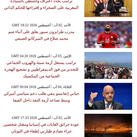
ترامب يجدد اعتراف واشنطن بالسيادة
المغربية على الصحراء و إقتراحها للحكم الذاتي
GMT 18:52 2026 الأحد ,02 آب / أغسطس
مدرب طرابزون سبور يعلق على أنباء ضم
محمد صلاح في الميركاتو الصيفي
GMT 04:20 2026 الإثنين ,03 آب / أغسطس
ترامب يستغل أزمة سبتة والهروب الجماعي
للتحذير من فوز الديمقراطيين و تشجيع الهحرة
الجماعية من المكسيك
GMT 09:04 2026 الثلاثاء ,04 آب / أغسطس
جياني إنفانتينو ينفي طلب دعم سياسي أميركي
وسط تصاعد أزمة الثقة داخل الفيفا
GMT 17:33 2026 الأحد ,02 آب / أغسطس
عودة حرائق الغابات في إسبانيا ومقتل شخصين
جراء تصادم طيارتي إطفاء في اليونان