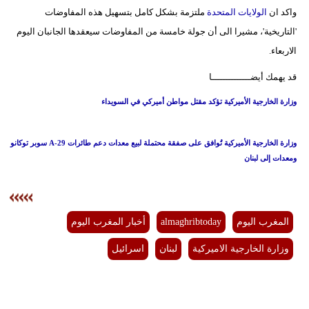
واكد ان
الولايات المتحدة
ملتزمة بشكل كامل بتسهيل هذه المفاوضات
بيئة
'التاريخية'، مشيرا الى أن جولة خامسة من المفاوضات سيعقدها الجانبان اليوم
الاربعاء.
مدوَّنات
قد يهمك أيضــــــــــــــا
أبراج
وزارة الخارجية الأميركية تؤكد مقتل مواطن أميركي في السويداء
فيديو
وزارة الخارجية الأميركية تُوافق على صفقة محتملة لبيع معدات دعم طائرات A-29 سوبر توكانو
سيارات
ومعدات إلى لبنان
المغرب اليوم
almaghribtoday
أخبار المغرب اليوم
وزارة الخارجية الاميركية
لبنان
اسرائيل