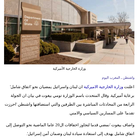
وسفر
ديكور
أخبار
البرلمان
المغربي
إعلام
وزارة الخارجية الأميركية
واشنطن ـ المغرب اليوم
تعليم
اعلنت
وزارة الخارجية الاميركية
ان لبنان واسرائيل يمضيان نحو 'اتفاق شامل'
مرأة
برعاية أميركية. وقال المتحدث باسم الوزارة تومي بيغوت في بيان ان الجولة
الرابعة من المحادثات المباشرة بين الطرفين والتي استضافتها واشنطن 'احرزت
أزياء
تقدما' على المسارين السياسي والامني.
إسلامية
واضاف بيغوت 'نمضي قدما لتجاوز اخفاقات ال20 عاما الماضية نحو التوصل إلى
علوم
اتفاق شامل يهدف إلى استعادة سيادة لبنان وضمان أمن إسرائيل'.
وتكنولوجيا