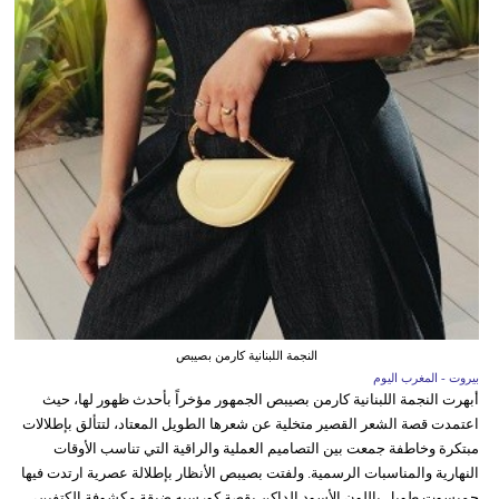
النجمة اللبنانية كارمن بصيبص
بيروت - المغرب اليوم
أبهرت النجمة اللبنانية كارمن بصيبص الجمهور مؤخراً بأحدث ظهور لها، حيث
اعتمدت قصة الشعر القصير متخلية عن شعرها الطويل المعتاد، لتتألق بإطلالات
مبتكرة وخاطفة جمعت بين التصاميم العملية والراقية التي تناسب الأوقات
النهارية والمناسبات الرسمية. ولفتت بصيبص الأنظار بإطلالة عصرية ارتدت فيها
جمبسوت طويل باللون الأسود الداكن بقصة كورسيه ضيقة مكشوفة الكتفين،