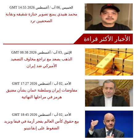
GMT 14:55 2026 الخميس ,06 آب / أغسطس
محمد هنيدي يمنع تصوير جنازة شقيقه ونقابة
الصحفيين ترد
الأخبار الأكثر قراءة
GMT 08:38 2026 الإثنين ,03 آب / أغسطس
الذهب يصعد مع تراجع مخاوف التصعيد
الأميركي ضد إيران
GMT 17:27 2026 الأحد ,02 آب / أغسطس
مفاوضات إيران وسلطنة عمان بشأن مضيق
هرمز في مراحلها النهائية
GMT 18:45 2026 الأحد ,02 آب / أغسطس
بيع حقوق كأس العالم يفجر أزمة في فيفا ويزيد
الضغوط على إنفانتينو