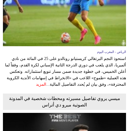
وسفر
ديكور
أخبار
البرلمان
المغربي
الرياض - المغرب اليوم
استحوذ النجم البرتغالي كريستيانو رونالدو على 25 في المائة من نادي
إعلام
ألميريا، الذي يلعب في دوري الدرجة الثانية الإسباني لكرة القدم، وفقاً لما
أعلن الخميس، في خطوة جديدة ضمن مسار تنويع استثماراته. وتعكس
تعليم
هذه العملية «طموح» اللاعب في «الانخراط في إسهامات الأندية الكروية
المحترفة»، وفق بيان لم يُحدد التفاصيل المالية...
المزيد
مرأة
ميسي يروي تفاصيل مسيرته ومحطات شخصية في المدونة
أزياء
الصوتية ميرو دي أتراس
إسلامية
علوم
وتكنولوجيا