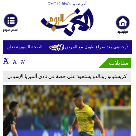
آخر تحديث GMT 12:56:40
الرئيسية
أخبارعاجلة
رياضة
ثقافة
لأرجنتيني بعد صراع طويل مع المرض
الصحة السورية تعلن مقتل شخصين وإصابة 13 ب
إقتصاد
مقابلات
فن
كريستيانو رونالدو يستحوذ على حصة في نادي ألميريا الإسباني
وموسيقى
أزياء
صحة
وتغذية
سياحة