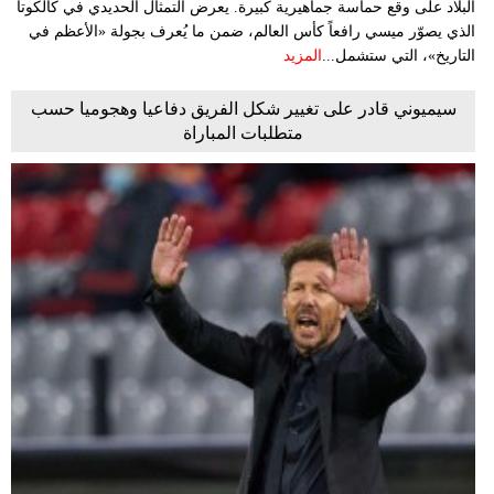
البلاد على وقع حماسة جماهيرية كبيرة. يعرض التمثال الحديدي في كالكوتا
الذي يصوّر ميسي رافعاً كأس العالم، ضمن ما يُعرف بجولة «الأعظم في
التاريخ»، التي ستشمل...
المزيد
سيميوني قادر على تغيير شكل الفريق دفاعيا وهجوميا حسب
متطلبات المباراة