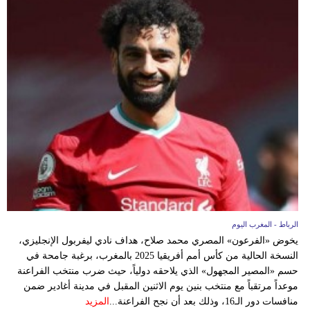
الرباط - المغرب اليوم
يخوض «الفرعون» المصري محمد صلاح، هداف نادي ليفربول الإنجليزي،
النسخة الحالية من كأس أمم أفريقيا 2025 بالمغرب، برغبة جامحة في
حسم «المصير المجهول» الذي يلاحقه دولياً، حيث ضرب منتخب الفراعنة
موعداً مرتقباً مع منتخب بنين يوم الاثنين المقبل في مدينة أغادير ضمن
منافسات دور الـ16، وذلك بعد أن نجح الفراعنة...
المزيد