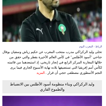
الرباط - المغرب اليوم
تخلى وليد الركراكي مدرب منتخب المغرب عن حكيم زياش وسفيان بوفال
جناحي "أسود الأطلس" في كأس العالم الأخيرة بقطر والتي حقق من
خلالها المغاربة المركز الرابع في إنجاز تاريخي، إذ استبعدهما من قائمته
لكأس أمم إفريقيا التي تستضيفها بلاده نهاية الأسبوع الجاري فيما يرى
النجم الأسطوري مصطفى حجي أن قرار...
المزيد
وليد الركراكي وبناء منظومة أسود الأطلس بين الانضباط
والطموح القاري