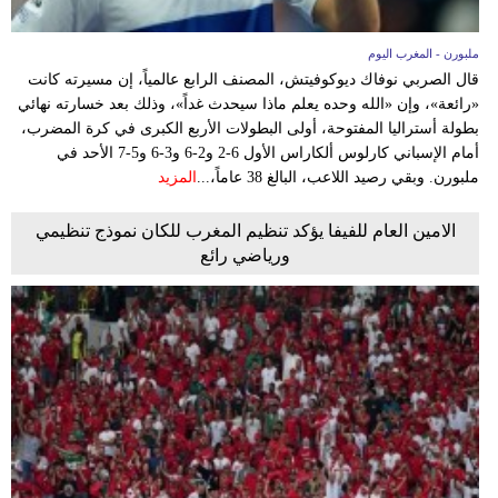
ملبورن - المغرب اليوم
قال الصربي نوفاك ديوكوفيتش، المصنف الرابع عالمياً، إن مسيرته كانت
«رائعة»، وإن «الله وحده يعلم ماذا سيحدث غداً»، وذلك بعد خسارته نهائي
بطولة أستراليا المفتوحة، أولى البطولات الأربع الكبرى في كرة المضرب،
أمام الإسباني كارلوس ألكاراس الأول 6-2 و2-6 و3-6 و5-7 الأحد في
ملبورن. وبقي رصيد اللاعب، البالغ 38 عاماً،...
المزيد
الامين العام للفيفا يؤكد تنظيم المغرب للكان نموذج تنظيمي
ورياضي رائع