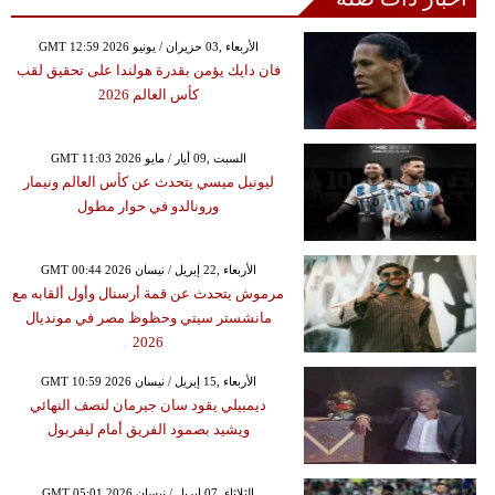
GMT 12:59 2026 الأربعاء ,03 حزيران / يونيو
فان دايك يؤمن بقدرة هولندا على تحقيق لقب
كأس العالم 2026
GMT 11:03 2026 السبت ,09 أيار / مايو
ليونيل ميسي يتحدث عن كأس العالم ونيمار
ورونالدو في حوار مطول
GMT 00:44 2026 الأربعاء ,22 إبريل / نيسان
مرموش يتحدث عن قمة أرسنال وأول ألقابه مع
مانشستر سيتي وحظوظ مصر في مونديال
2026
GMT 10:59 2026 الأربعاء ,15 إبريل / نيسان
ديمبيلي يقود سان جيرمان لنصف النهائي
ويشيد بصمود الفريق أمام ليفربول
GMT 05:01 2026 الثلاثاء ,07 إبريل / نيسان