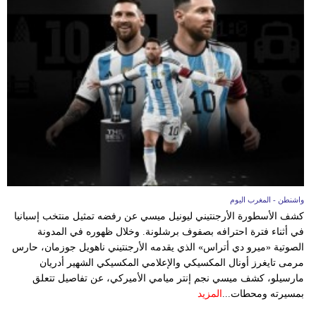
بيئة
مدوَّنات
أبراج
فيديو
سيارات
واشنطن - المغرب اليوم
كشف الأسطورة الأرجنتيني ليونيل ميسي عن رفضه تمثيل منتخب إسبانيا
في أثناء فترة احترافه بصفوف برشلونة. وخلال ظهوره في المدونة
الصوتية «ميرو دي أتراس» الذي يقدمه الأرجنتيني ناهويل جوزمان، حارس
مرمى تايغرز أونال المكسيكي والإعلامي المكسيكي الشهير أدريان
مارسيلو، كشف ميسي نجم إنتر ميامي الأميركي، عن تفاصيل تتعلق
بمسيرته ومحطات...
المزيد