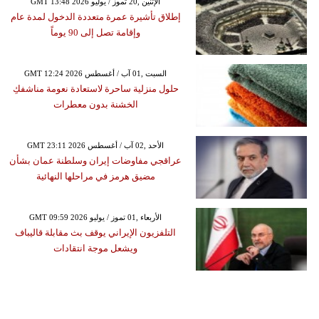
GMT 13:48 2026 الإثنين ,20 تموز / يوليو
إطلاق تأشيرة عمرة متعددة الدخول لمدة عام
وإقامة تصل إلى 90 يوماً
GMT 12:24 2026 السبت ,01 آب / أغسطس
حلول منزلية ساحرة لاستعادة نعومة مناشفكِ
الخشنة بدون معطرات
GMT 23:11 2026 الأحد ,02 آب / أغسطس
عراقجي مفاوضات إيران وسلطنة عمان بشأن
مضيق هرمز في مراحلها النهائية
GMT 09:59 2026 الأربعاء ,01 تموز / يوليو
التلفزيون الإيراني يوقف بث مقابلة قاليباف
ويشعل موجة انتقادات