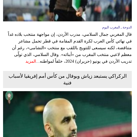
الدوحة ـ المغرب اليوم
قال المغربي جمال السلامي، مدرب الأردن، إن مواجهة منتخب بلاده غداً
في نهائي كأس العرب لكرة القدم المقامة في قطر تحمل مشاعر
متناقضة، لكنه سيسعى للتتويج باللقب مع منتخب «النشامى»، رغم أن
معظم لاعبي منتخب المغرب من «أبنائه». وقال السلامي، الذي تولّى
تدريب الأردن في يونيو (حزيران) 2024، خلفاً لمواطنه...
المزيد
الركراكي يستبعد زياش وبوفال من كأس أمم إفريقيا لأسباب
فنية