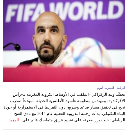
الرباط - المغرب اليوم
يجسِّد وليد الركراكي -الملقب في الأوساط الكروية المغربية بـ«رأس
الأفوكادو»، ومهندس منظومة «أسود الأطلس» الحديثة- نموذجاً لمدرب
نجح في تحقيق مسار صاعد وسريع، دون التفريط في الاستمرارية أو جودة
البناء التكتيكي. بدأت رحلته التدريبية الفعلية عام 2014 مع نادي الفتح
الرباطي؛ حيث برز بقدرته على تشييد فريق متماسك قائم على...
المزيد