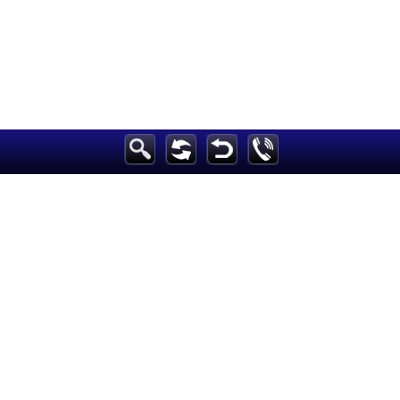
h
الرئيسية
أخبارعاجلة
رياضة
ثقافة
إقتصاد
فن
وموسيقى
أزياء
صحة وتغذية
سياحة وسفر
ديكور
أخبار
إعلام
تعليم
مرأة
علوم وتكنولوجيا
بيئة
مدونات
أبراج
فيديو
سيارات