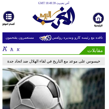
آخر تحديث GMT 18:49:39
الرئيسية
أخبارعاجلة
رياضة
ثقافة
عاقده مع رئيسه كارو ومديره رولفس
مستعمرون يقتحمون منطقة بر
إقتصاد
مقابلات
فن
خيسوس على موعد مع التاريخ في لقاء الهلال ضد اتحاد جدة
وموسيقى
أزياء
صحة
وتغذية
سياحة