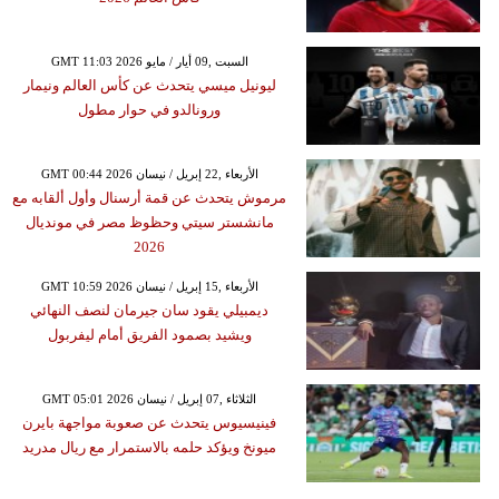
GMT 11:03 2026 السبت ,09 أيار / مايو
ليونيل ميسي يتحدث عن كأس العالم ونيمار
ورونالدو في حوار مطول
GMT 00:44 2026 الأربعاء ,22 إبريل / نيسان
مرموش يتحدث عن قمة أرسنال وأول ألقابه مع
مانشستر سيتي وحظوظ مصر في مونديال
2026
GMT 10:59 2026 الأربعاء ,15 إبريل / نيسان
ديمبيلي يقود سان جيرمان لنصف النهائي
ويشيد بصمود الفريق أمام ليفربول
GMT 05:01 2026 الثلاثاء ,07 إبريل / نيسان
فينيسيوس يتحدث عن صعوبة مواجهة بايرن
ميونخ ويؤكد حلمه بالاستمرار مع ريال مدريد