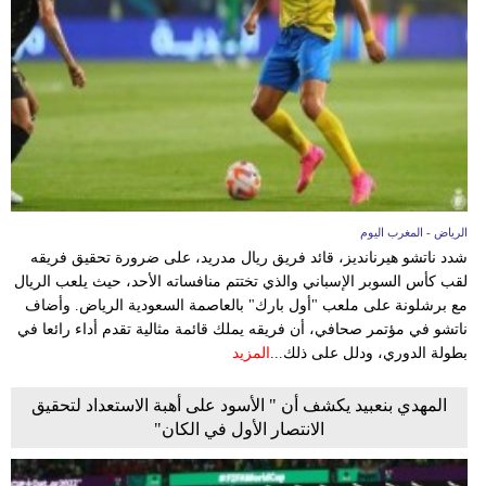
الرياض - المغرب اليوم
شدد ناتشو هيرنانديز، قائد فريق ريال مدريد، على ضرورة تحقيق فريقه
لقب كأس السوبر الإسباني والذي تختتم منافساته الأحد، حيث يلعب الريال
مع برشلونة على ملعب "أول بارك" بالعاصمة السعودية الرياض. وأضاف
ناتشو في مؤتمر صحافي، أن فريقه يملك قائمة مثالية تقدم أداء رائعا في
بطولة الدوري، ودلل على ذلك...
المزيد
المهدي بنعبيد يكشف أن " الأسود على أهبة الاستعداد لتحقيق
الانتصار الأول في الكان"