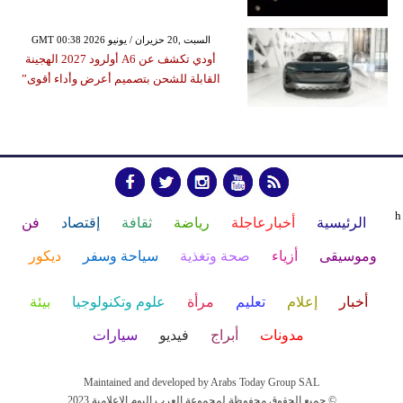
GMT 00:38 2026 السبت ,20 حزيران / يونيو
أودي تكشف عن A6 أولرود 2027 الهجينة
القابلة للشحن بتصميم أعرض وأداء أقوى”
h
الرئيسية
أخبارعاجلة
رياضة
ثقافة
إقتصاد
فن
وموسيقى
أزياء
صحة وتغذية
سياحة وسفر
ديكور
أخبار
إعلام
تعليم
مرأة
علوم وتكنولوجيا
بيئة
مدونات
أبراج
فيديو
سيارات
Maintained and developed by Arabs Today Group SAL
جميع الحقوق محفوظة لمجموعة العرب اليوم الاعلامية 2023 ©