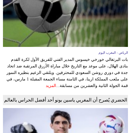
وسفر
ديكور
أخبار
البرلمان
المغربي
الرياض - المغرب اليوم
بات البرتغالي خورخي خيسوس المدير الفني للفريق الأول لكرة القدم
إعلام
بنادى الهلال، على موعد مع التاريخ خلال مباراة الأزرق المرتقبة ضد اتحاد
جدة في دوري روشن السعودي للمحترفين. ويلتقي الزعيم بنظيره النمور
تعليم
على ملعب المملكة ارينا، في الثامنة مساء الجمعة المقبلة 1 مارس، في
قمة الجولة الثانية والعشرين من مسابقة...
المزيد
مرأة
الحضري يُصرح أن المغربي ياسين بونو أحد أفضل الحراس بالعالم
أزياء
إسلامية
علوم
وتكنولوجيا