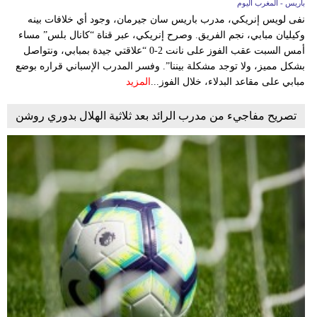
باريس - المغرب اليوم
نفى لويس إنريكي، مدرب باريس سان جيرمان، وجود أي خلافات بينه
وكيليان مبابي، نجم الفريق. وصرح إنريكي، عبر قناة “كانال بلس” مساء
أمس السبت عقب الفوز على نانت 2-0 “علاقتي جيدة بمبابي، ونتواصل
بشكل مميز، ولا توجد مشكلة بيننا”. وفسر المدرب الإسباني قراره بوضع
مبابي على مقاعد البدلاء، خلال الفوز...
المزيد
تصريح مفاجيء من مدرب الرائد بعد ثلاثية الهلال بدوري روشن