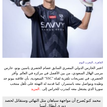
بيئة
مدوَّنات
أبراج
فيديو
سيارات
القاهرة ـ المغرب اليوم
اعتبر الحارس الدولي المصري السابق عصام الحضري ياسين بونو، حارس
مرمى الهلال السعودي، من بين الأفضل في مركزه في العالم. وأقر
الحضري، في تصريحات تلفزية لقناة ”SSC” السعودية، بأن علاقته ببونو جد
وطيدة ويتواصل معه باستمرار، كما قدمه له التهنئة على تأهل منتخب
سوريا الذي يشتغل معه كمدرب للحراس إلى...
المزيد
محمد كنو يٌصرح أن مواجهة سباهان مثل النهائي وسنقاتل لحصد
دوري أبطال آسيا