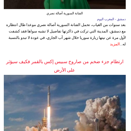
الفنانة السورية أصالة نصري
دمشق - المغرب اليوم
بعد سنوات من الغياب، تحمل الفنانة السورية أصالة نصري موعدا طال انتظاره
مع دمشق، المدينة التي تركت في ذاكرتها تفاصيل لا تشبه سواها.فقد كشفت
لأول مرة عن نيتها زيارة سوريا خلال شهر آب الجاري، في عودة لا تبدو بالنسبة
له...
المزيد
ارتطام جزء ضخم من صاروخ سبيس إكس بالقمر فكيف سيؤثر
على الأرض