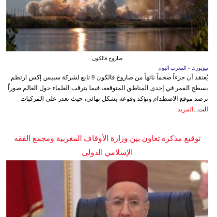
صاروخ فالكون
نيويورك - المغرب اليوم
يُعتقد أن جزءاً ضخماً تائهاً من صاروخ فالكون 9 تابع لشركة سبيس إكس ارتطم
بسطح القمر في إحدى المناطق المتوقعة، فيما يترقب العلماء حول العالم صوراً
ترصد موقع الاصطدام وتؤكد وقوعه بشكل نهائي، حيث تعذر على المركبات
الت...
المزيد
توقيع مذكرة تعاون بين وزارة الأوقاف المغربية ومجمع الفقه
الإسلامي الدولي