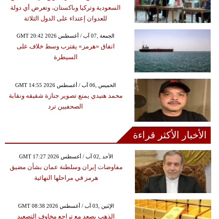
السعودية وتركيا وباكستان، وتعرض أي دولة
للعدوان إعتداء على الدول الثلاثة
GMT 20:42 2026 الجمعة ,07 آب / أغسطس
اتفاق «هرمز» يقترب وسط خلاف على
السيطرة
GMT 14:55 2026 الخميس ,06 آب / أغسطس
محمد هنيدي يمنع تصوير جنازة شقيقه ونقابة
الصحفيين ترد
الأخبار الأكثر قراءة
GMT 17:27 2026 الأحد ,02 آب / أغسطس
مفاوضات إيران وسلطنة عمان بشأن مضيق
هرمز في مراحلها النهائية
GMT 08:38 2026 الإثنين ,03 آب / أغسطس
الذهب يصعد مع تراجع مخاوف التصعيد