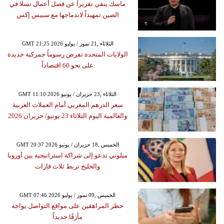
ماسك ينفي تقريراً عن فصل أعمال تسلا في
الصين تمهيداً لاندماجها مع سبيس إكس
GMT 21:25 2026 الثلاثاء ,21 تموز / يوليو
الولايات المتحدة تفرض رسوماً جمركية جديدة
على نحو 60 اقتصاداً
GMT 11:10 2026 الثلاثاء ,23 حزيران / يونيو
سعر الدرهم المغربي أمام العملات العربية
والعالمية اليوم الثلاثاء 23 يونيو/ حزيران 2026
GMT 20:37 2026 الخميس ,18 حزيران / يونيو
ميلوني تدعو إلى شراكة استراتيجية بين أوروبا
والخليج تربط ثلاث قارات
GMT 07:46 2026 الخميس ,09 تموز / يوليو
حظر المراهقين على مواقع التواصل يواجه
مأزقًا جديداً