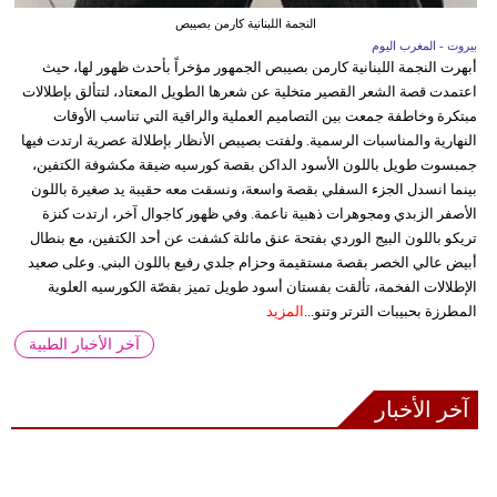
النجمة اللبنانية كارمن بصيبص
بيروت - المغرب اليوم
أبهرت النجمة اللبنانية كارمن بصيبص الجمهور مؤخراً بأحدث ظهور لها، حيث
اعتمدت قصة الشعر القصير متخلية عن شعرها الطويل المعتاد، لتتألق بإطلالات
مبتكرة وخاطفة جمعت بين التصاميم العملية والراقية التي تناسب الأوقات
النهارية والمناسبات الرسمية. ولفتت بصيبص الأنظار بإطلالة عصرية ارتدت فيها
جمبسوت طويل باللون الأسود الداكن بقصة كورسيه ضيقة مكشوفة الكتفين،
بينما انسدل الجزء السفلي بقصة واسعة، ونسقت معه حقيبة يد صغيرة باللون
الأصفر الزبدي ومجوهرات ذهبية ناعمة. وفي ظهور كاجوال آخر، ارتدت كنزة
تريكو باللون البيج الوردي بفتحة عنق مائلة كشفت عن أحد الكتفين، مع بنطال
أبيض عالي الخصر بقصة مستقيمة وحزام جلدي رفيع باللون البني. وعلى صعيد
الإطلالات الفخمة، تألقت بفستان أسود طويل تميز بقصّة الكورسيه العلوية
المطرزة بحبيبات الترتر وتنو...
المزيد
آخر الأخبار الطبية
آخر الأخبار