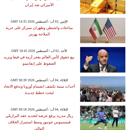
الأميركي ضد إيران
GMT 14:35 2026 الإثنين ,03 آب / أغسطس
مباحثات واشنطن وطهران ستركز على حرية
الملاحة بهرمز
GMT 18:45 2026 الأحد ,02 آب / أغسطس
بيع حقوق كأس العالم يفجر أزمة في فيفا ويزيد
الضغوط على إنفانتينو
GMT 00:39 2026 الثلاثاء ,04 آب / أغسطس
أحداث سبتة تكشف انقسام أوروبا وتدفع الاتحاد
لبحث خطط جديدة
GMT 09:18 2026 الثلاثاء ,04 آب / أغسطس
ريال مدريد يرفع عرضه لتجديد عقد البرازيلي
فينيسيوس جونيور وسط استمرار الخلاف
المالي