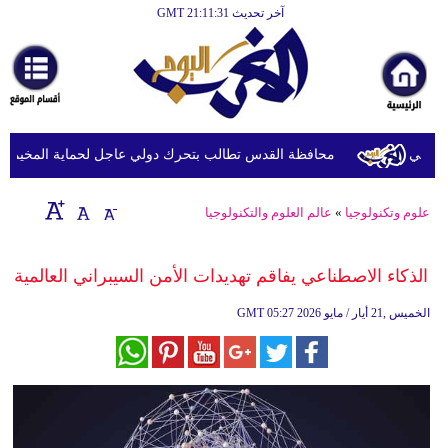
آخر تحديث GMT 21:11:31
الرئيسية
أخبارعاجلة
رياضة
ثقافة
لي
محافظة القدس تطالب بتحرك دولي عاجل لحماية المخيمات الف
إقتصاد
علوم وتكنولوجيا
»
عالم العلوم والتكنولوجيا
فن
وموسيقى
الذكاء الاصطناعي يفاقم تهديدات الأمن السيبراني العالمية
أزياء
05:27 2026 الخميس ,21 أيار / مايو
GMT
صحة
وتغذية
سياحة