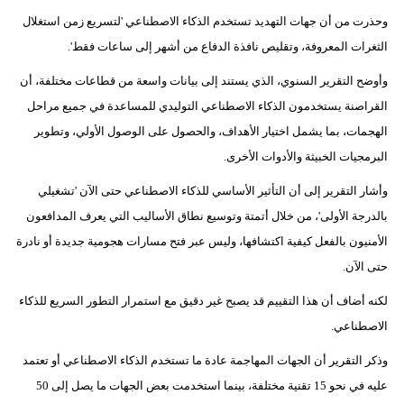
وحذرت من أن جهات التهديد تستخدم الذكاء الاصطناعي 'لتسريع زمن استغلال
بيئة
الثغرات المعروفة، وتقليص نافذة الدفاع من أشهر إلى ساعات فقط'.
مدوَّنات
وأوضح التقرير السنوي، الذي يستند إلى بيانات واسعة من قطاعات مختلفة، أن
القراصنة يستخدمون الذكاء الاصطناعي التوليدي للمساعدة في جميع مراحل
أبراج
الهجمات، بما يشمل اختيار الأهداف، والحصول على الوصول الأولي، وتطوير
فيديو
البرمجيات الخبيثة والأدوات الأخرى.
وأشار التقرير إلى أن التأثير الأساسي للذكاء الاصطناعي حتى الآن 'تشغيلي
سيارات
بالدرجة الأولى'، من خلال أتمتة وتوسيع نطاق الأساليب التي يعرف المدافعون
الأمنيون بالفعل كيفية اكتشافها، وليس عبر فتح مسارات هجومية جديدة أو نادرة
حتى الآن.
لكنه أضاف أن هذا التقييم قد يصبح غير دقيق مع استمرار التطور السريع للذكاء
الاصطناعي.
وذكر التقرير أن الجهات المهاجمة عادة ما تستخدم الذكاء الاصطناعي أو تعتمد
عليه في نحو 15 تقنية مختلفة، بينما استخدمت بعض الجهات ما يصل إلى 50