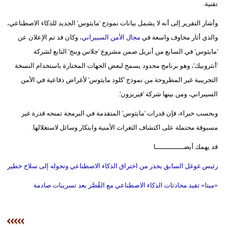
تقنية.
وأشار التقرير إلى أنه لا يشمل بيانات نموذج 'مايثوس' الجديد للذكاء الاصطناعي،
والذي أثار مخاوف واسعة في
مجال الأمن السيبراني
، وكان قد تم الإعلان عن
'مايثوس' في السابع من أبريل ضمن مشروع 'جلاس وينج' التابع لشركة
'أنثروبيك'، وهو برنامج محدود يسمح لبعض الجهات المختارة باستخدام النسخة
التجريبية غير المطروحة من نموذج 'كلود مايثوس' لأغراض دفاعية في الأمن
السيبراني، ومن بينها شركة 'فيريزون'.
وبحسب خبراء، فإن قدرات 'مايثوس' المتقدمة في البرمجة تمنحه قدرة غير
مسبوقة محتملة على اكتشاف الثغرات الأمنية وابتكار وسائل لاستغلالها.
قد يهمك أيضــــــــــــــا
رئيس غوغل السابق يحذر من اختراق الذكاء الاصطناعي وتحوله إلى سلاح خطير
«ميتا» تقيد محادثات الذكاء الاصطناعي مع القُصَّر بعد تسريبات صادمة