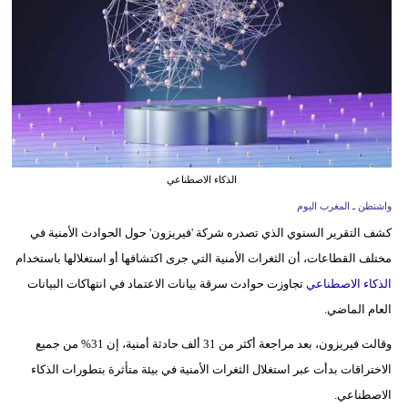
وسفر
ديكور
أخبار
البرلمان
المغربي
الذكاء الاصطناعي
إعلام
واشنطن ـ المغرب اليوم
تعليم
كشف التقرير السنوي الذي تصدره شركة 'فيريزون' حول الحوادث الأمنية في
مختلف القطاعات، أن الثغرات الأمنية التي جرى اكتشافها أو استغلالها باستخدام
مرأة
الذكاء الاصطناعي
تجاوزت حوادث سرقة بيانات الاعتماد في انتهاكات البيانات
العام الماضي.
أزياء
إسلامية
وقالت فيريزون، بعد مراجعة أكثر من 31 ألف حادثة أمنية، إن 31% من جميع
الاختراقات بدأت عبر استغلال الثغرات الأمنية في بيئة متأثرة بتطورات الذكاء
علوم
الاصطناعي.
وتكنولوجيا