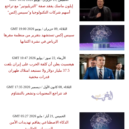
إيلون ماسك يفقد صفة "التريليونير" مع تراجع
أسهم شركات التكنولوجيا و"سبيس إكس"
GMT 19:00 2026 الثلاثاء ,09 حزيران / يونيو
سبيس إكس تستشهد بتقرير من منظمة مقرها
الرياض في نشرة اكتتابها
GMT 10:47 2026 الأربعاء ,22 تموز / يوليو
هيغسيث يعلن أن كلفة الحرب على إيران بلغت
37.5 مليار دولار ولا نستبعد امتلاك طهران
قدرات مخفية
GMT 17:35 2020 الثلاثاء ,08 كانون الأول / ديسمبر
قد تتراجع المعنويات وتشعر بالتشاؤم
GMT 05:27 2026 الخميس ,21 أيار / مايو
الذكاء الاصطناعي يفاقم تهديدات الأمن
السيبراني العالمية