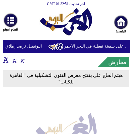
آخر تحديث GMT 01:32:51
الرئيسية
أخبارعاجلة
رياضة
ثقافة
ثي على سفينة نفطية في البحر الأحمر
اليونيفيل ترصد إطلاق 113 مقذوفا إسرائيليا على لبنان خلال يوم واحد
إقتصاد
معارض
فن
هيثم الحاج علي يفتتح معرض الفنون التشكيلية في "القاهرة
وموسيقى
للكتاب"
أزياء
صحة
وتغذية
سياحة