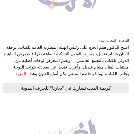
وسفر
ديكور
أخبار
القاهرة - المغرب اليوم
البرلمان
افتتح الدكتور هيثم الحاج على رئيس الهيئة المصرية العامة للكتاب، برفقة
المغربي
الفنان هشام قنديل، معرض الفنون التشكيلية بقاعة بلازا ١ بمعرض القاهرة
الدولي للكتاب بالتجمع الخامس. ويضم المعرض لوحات أصلية من
إعلام
مقتنيات الفنان هشام قنديل. وأعرب قنديل عن سعادته بتواجد اللوحة
بجانب الكتاب، إيمانا باحاطة المتلقي بكل أنواع الفنون وهذا...
المزيد
تعليم
كريمة الديب تشارك في "ديارنا" للحرف اليدوية
مرأة
أزياء
إسلامية
علوم
وتكنولوجيا