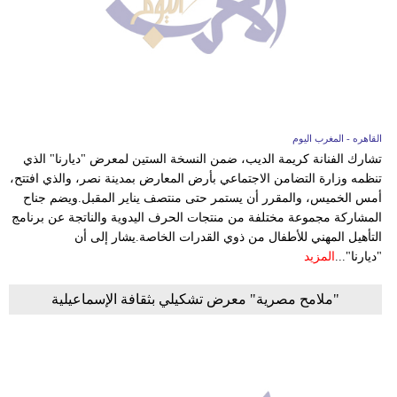
بيئة
مدوَّنات
أبراج
القاهره - المغرب اليوم
فيديو
تشارك الفنانة كريمة الديب، ضمن النسخة الستين لمعرض "ديارنا" الذي
تنظمه وزارة التضامن الاجتماعي بأرض المعارض بمدينة نصر، والذي افتتح،
سيارات
أمس الخميس، والمقرر أن يستمر حتى منتصف يناير المقبل.ويضم جناح
المشاركة مجموعة مختلفة من منتجات الحرف اليدوية والناتجة عن برنامج
التأهيل المهني للأطفال من ذوي القدرات الخاصة.يشار إلى أن
"ديارنا"...
المزيد
"ملامح مصرية" معرض تشكيلي بثقافة الإسماعيلية