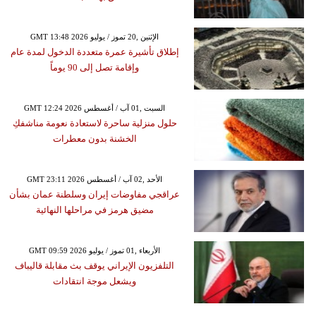
GMT 13:48 2026 الإثنين ,20 تموز / يوليو
إطلاق تأشيرة عمرة متعددة الدخول لمدة عام
وإقامة تصل إلى 90 يوماً
GMT 12:24 2026 السبت ,01 آب / أغسطس
حلول منزلية ساحرة لاستعادة نعومة مناشفكِ
الخشنة بدون معطرات
GMT 23:11 2026 الأحد ,02 آب / أغسطس
عراقجي مفاوضات إيران وسلطنة عمان بشأن
مضيق هرمز في مراحلها النهائية
GMT 09:59 2026 الأربعاء ,01 تموز / يوليو
التلفزيون الإيراني يوقف بث مقابلة قاليباف
ويشعل موجة انتقادات