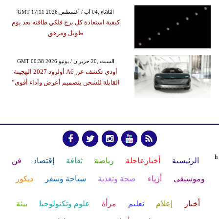
GMT 17:11 2026 الثلاثاء ,04 آب / أغسطس
كيفية استعادة كل برج فلكي طاقته بعد يوم
طويل ومرهق
GMT 00:38 2026 السبت ,20 حزيران / يونيو
أودي تكشف عن A6 أولرود 2027 الهجينة
القابلة للشحن بتصميم أعرض وأداء أقوى”
h
الرئيسية
أخبارعاجلة
رياضة
ثقافة
إقتصاد
فن
وموسيقى
أزياء
صحة وتغذية
سياحة وسفر
ديكور
أخبار
إعلام
تعليم
مرأة
علوم وتكنولوجيا
بيئة