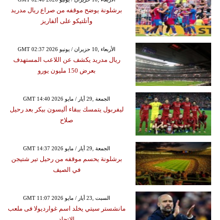
برشلونة يوضح موقفه من صراع ريال مدريد
وأتلتيكو على ألفاريز
GMT 02:37 2026 الأربعاء ,10 حزيران / يونيو
ريال مدريد يكشف عن اللاعب المستهدف
بعرض 150 مليون يورو
GMT 14:40 2026 الجمعة ,29 أيار / مايو
ليفربول يتمسك ببقاء أليسون بيكر بعد رحيل
صلاح
GMT 14:37 2026 الجمعة ,29 أيار / مايو
برشلونة يحسم موقفه من رحيل تير شتيجن
في الصيف
GMT 11:07 2026 السبت ,23 أيار / مايو
مانشستر سيتي يخلد اسم غوارديولا فى ملعب
الاتحاد