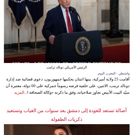
الرئيس الأمريكي دونالد ترامب
واشنطن - المغرب اليوم
أقامت 25 ولاية أميركية، بينها اثنتان يحكمها جمهوريون، دعوى قضائية ضد إدارة
دونالد ترمب، الاثنين، على خلفية فرضه رسوماً جمركية على 60 دولة، معتبرة أن
سيّد البيت الأبيض تجاوز صلاحياته، وفق ما ذكرته «وكالة الصحافة ا...
المزيد
أصالة تستعد للعودة إلى دمشق بعد سنوات من الغياب وتستعيد
ذكريات الطفولة