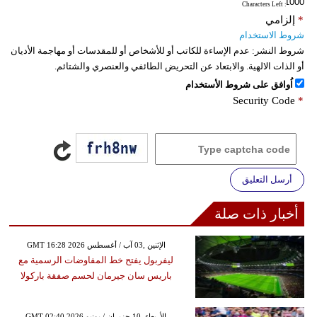
: Characters Left
*
إلزامي
شروط الاستخدام
شروط النشر:
عدم الإساءة للكاتب أو للأشخاص أو للمقدسات أو مهاجمة الأديان
أو الذات الالهية. والابتعاد عن التحريض الطائفي والعنصري والشتائم.
اُوافق على شروط الأستخدام
Security Code
*
أرسل التعليق
أخبار ذات صلة
GMT 16:28 2026 الإثنين ,03 آب / أغسطس
ليفربول يفتح خط المفاوضات الرسمية مع
باريس سان جيرمان لحسم صفقة باركولا
GMT 02:40 2026 الأربعاء ,10 حزيران / يونيو