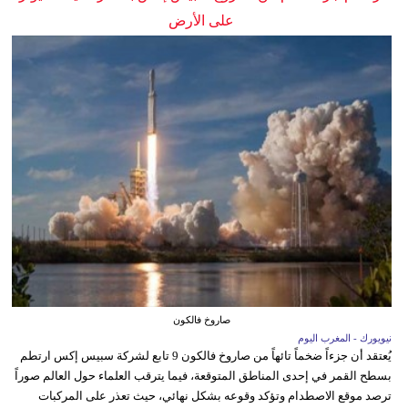
على الأرض
صاروخ فالكون
نيويورك - المغرب اليوم
يُعتقد أن جزءاً ضخماً تائهاً من صاروخ فالكون 9 تابع لشركة سبيس إكس ارتطم
بسطح القمر في إحدى المناطق المتوقعة، فيما يترقب العلماء حول العالم صوراً
ترصد موقع الاصطدام وتؤكد وقوعه بشكل نهائي، حيث تعذر على المركبات