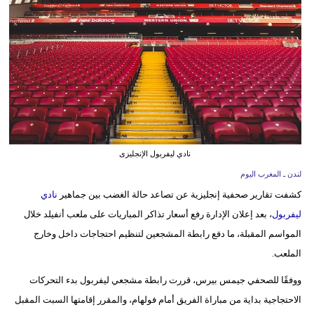
وسفر
ديكور
أخبار
البرلمان
المغربي
إعلام
نادي ليفربول الإنجليزى
لندن ـ المغرب اليوم
تعليم
كشفت تقارير صحفية إنجليزية عن تصاعد حالة الغضب بين جماهير
نادي
مرأة
ليفربول
، بعد إعلان الإدارة رفع أسعار تذاكر المباريات على ملعب أنفيلد خلال
المواسم المقبلة، ما دفع رابطة المشجعين لتنظيم احتجاجات داخل وخارج
أزياء
الملعب.
إسلامية
ووفقًا للصحفي جيمس بيرس، قررت رابطة مشجعي ليفربول بدء التحركات
علوم
الاحتجاجية بداية من مباراة الفريق أمام فولهام، والمقرر إقامتها السبت المقبل
وتكنولوجيا