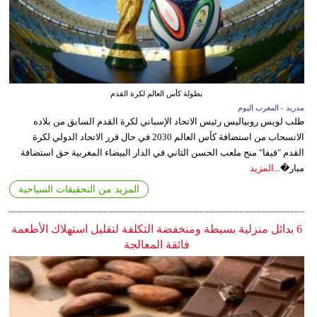
بطولة كأس العالم لكرة القدم
مدريد - المغرب اليوم
طلب لويس روبياليس رئيس الاتحاد الإسباني لكرة القدم السابق من بلاده
الانسحاب من استضافة كأس العالم 2030 في حال قرر الاتحاد الدولي لكرة
القدم "فيفا" منح ملعب الحسن الثاني في الدار البيضاء المغربية حق استضافة
مبار�...
المزيد
المزيد من التحقيقات السياحية
6 بدائل منزلية بسيطة ومنخفضة التكلفة لتقليل استهلاك الأطعمة
فائقة المعالجة