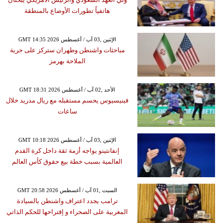
هاتفياً تطورات الأوضاع بالمنطقة
GMT 14:35 2026 الإثنين ,03 آب / أغسطس
مباحثات واشنطن وطهران ستركز على حرية
الملاحة بهرمز
GMT 18:31 2026 الأحد ,02 آب / أغسطس
فينيسيوس يحسم مستقبله مع ريال مدريد خلال
ساعات
GMT 10:18 2026 الإثنين ,03 آب / أغسطس
إنفانتينو يواجه أزمة ثقة داخل كرة القدم
العالمية بسبب خطة بيع حقوق كأس العالم
GMT 20:58 2026 السبت ,01 آب / أغسطس
ترامب يجدد اعتراف واشنطن بالسيادة
المغربية على الصحراء و إقتراحها للحكم الذاتي