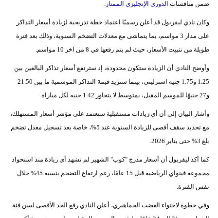
ضمن منافسات
الدوري الإنجليزي الممتاز
.
بيئة
وكان نادي ليفربول قد أعلن رسميًا اعتماد خطة تدريجية لزيادة أسعار التذاكر
على مدار 3 مواسم، بما يتماشى مع معدلات التضخم السنوية، وذلك بعد فترة
مدوَّنات
طويلة من تثبيت الأسعار، حيث لم يتم رفعها في 8 من آخر 10 مواسم.
أبراج
وأوضح النادي أن الزيادة ستكون محدودة، إذ سترتفع أسعار تذاكر البالغين بين
1.25 و1.75 جنيه استرليني، بينما ستزيد قيمة التذاكر الموسمية ما بين 21.50
فيديو
و27 جنيهًا للموسم المقبل، بمتوسط لا يتجاوز 1.42 جنيه لكل مباراة.
سيارات
وأشار البيان إلى أن أي زيادات مستقبلية ستعتمد على مؤشر أسعار المستهلك،
مع تحديد سقف أقصى للزيادة السنوية عند 5%، خاصة بعد تسجيل معدل تضخم
بلغ 3% حتى يناير 2026.
كما أكد ليفربول أن أسعار مدرج "كوب" الشهير لم تشهد أي زيادة منذ استحواذ
مجموعة فينواي الرياضية قبل 15 عامًا، رغم ارتفاع التضخم بنسبة 45% خلال
نفس الفترة.
وفي خطوة لاحتواء الغضب الجماهيري، أعلن النادي رفع الحد الأقصى لسن فئة