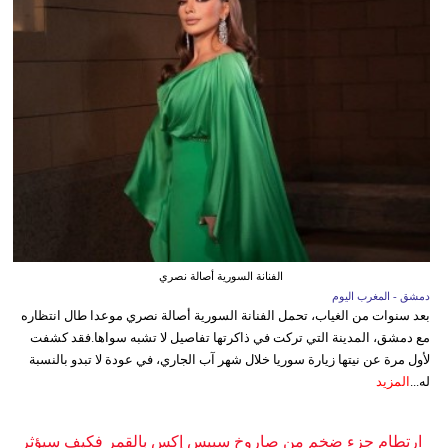
الفنانة السورية أصالة نصري
دمشق - المغرب اليوم
بعد سنوات من الغياب، تحمل الفنانة السورية أصالة نصري موعدا طال انتظاره
مع دمشق، المدينة التي تركت في ذاكرتها تفاصيل لا تشبه سواها.فقد كشفت
لأول مرة عن نيتها زيارة سوريا خلال شهر آب الجاري، في عودة لا تبدو بالنسبة
له...
المزيد
ارتطام جزء ضخم من صاروخ سبيس إكس بالقمر فكيف سيؤثر