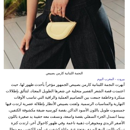
النجمة اللبنانية كارمن بصيبص
بيروت - المغرب اليوم
أبهرت النجمة اللبنانية كارمن بصيبص الجمهور مؤخراً بأحدث ظهور لها، حيث
اعتمدت قصة الشعر القصير متخلية عن شعرها الطويل المعتاد، لتتألق بإطلالات
مبتكرة وخاطفة جمعت بين التصاميم العملية والراقية التي تناسب الأوقات
النهارية والمناسبات الرسمية. ولفتت بصيبص الأنظار بإطلالة عصرية ارتدت فيها
جمبسوت طويل باللون الأسود الداكن بقصة كورسيه ضيقة مكشوفة الكتفين،
بينما انسدل الجزء السفلي بقصة واسعة، ونسقت معه حقيبة يد صغيرة باللون
الأصفر الزبدي ومجوهرات ذهبية ناعمة. وفي ظهور كاجوال آخر، ارتدت كنزة
تريكو باللون البيج الوردي بفتحة عنق مائلة كشفت عن أحد الكتفين، مع بنطال