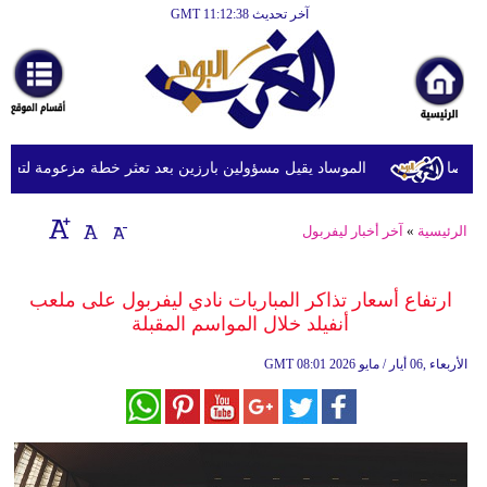
آخر تحديث GMT 11:12:38
الرئيسية
أخبارعاجلة
رياضة
ثقافة
الموساد يقيل مسؤولين بارزين بعد تعثر خطة مزعومة لتغيير الن
إقتصاد
الرئيسية
»
آخر أخبار ليفربول
فن
وموسيقى
ارتفاع أسعار تذاكر المباريات نادي ليفربول على ملعب
أنفيلد خلال المواسم المقبلة
أزياء
08:01 2026 الأربعاء ,06 أيار / مايو
GMT
صحة
وتغذية
سياحة