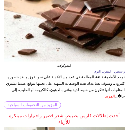
الشوكولاتة
واشنطن - المغرب اليوم
توجد الأطعمة فائقة المعالجة في عدد من الأغذية على نحو يفوق ما قد يتصوره
كثيرون، وسوف تساعدك هذه الوصفات الشهية على تجنبها.نتوقع عندما نشتري
المثلجات أنها تتكون من خليط لذيذ وغني بالدهون، كالكريمة أو الحليب، إلى
جا�...
المزيد
المزيد من التحقيقات السياحية
أحدث إطلالات كارمن بصيبص شعر قصير واختيارات مبتكرة
للأزياء