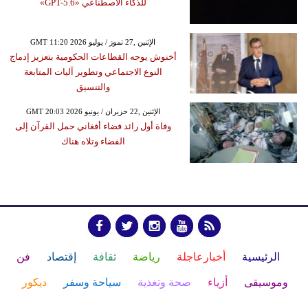
للذكاء الاصطناعي «GPT-5.6»
GMT 11:20 2026 الإثنين ,27 تموز / يوليو
أخنوش يوجه القطاعات الحكومية بتعزيز إدماج
النوع الاجتماعي وتطوير آليات المتابعة
والتنسيق
GMT 20:03 2026 الإثنين ,22 حزيران / يونيو
وفاة أول رائد فضاء أفغاني حمل القرآن إلى
الفضاء وتلاه هناك
الرئيسية
أخبارعاجلة
رياضة
ثقافة
إقتصاد
فن
وموسيقى
أزياء
صحة وتغذية
سياحة وسفر
ديكور