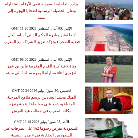
وزارة الداخلية المغربية تنفي الأرقام المتداولة
وتعلن الحصيلة الرسمية لضحايا الهجرة إلى
سبتة
GMT 11:20 2026 الإثنين ,03 آب / أغسطس
كندا تعتبر مبادرة الحكم الذاتي أساسا لحل
قضية الصحراء وتؤكد تعزيز الشراكة مع المغرب
GMT 06:00 2026 الإثنين ,03 آب / أغسطس
وفاة لاعبة كرة القدم المغربية فاتن بن عمر
العزيزي أثناء محاولة الهجرة سباحةً إلى سبتة
GMT 09:34 2026 الخميس ,30 تموز / يوليو
الملك محمد السادس يرسم ملامح المرحلة
المقبلة ويشدد على مواصلة التنمية وتعزيز
مكانة المغرب في خطاب عيد العرش
GMT 22:18 2026 الأحد ,05 تموز / يوليو
السعودية تفرض رسوماً 2% على تصرفات غير
السعوديين العقارية في 4 مدن رئيسية