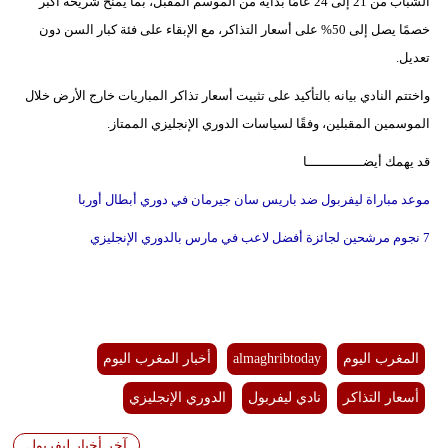
الشباب من 21 إلى 24 عامًا بداية من الموسم المقبل، بما يمنح شريحة أكبر
خصمًا يصل إلى 50% على أسعار التذاكر، مع الإبقاء على فئة كبار السن دون
تعديل.
واختتم النادي بيانه بالتأكيد على تثبيت أسعار تذاكر المباريات خارج الأرض خلال
الموسمين المقبلين، وفقًا لسياسات الدوري الإنجليزي الممتاز.
قد يهمك أيضــــــــــــــا
موعد مباراة ليفربول ضد باريس سان جيرمان في دوري أبطال أوربا
7 نجوم مرشحين لجائزة أفضل لاعب في مارس بالدوري الإنجليزي
المغرب اليوم
almaghribtoday
أخبار المغرب اليوم
أسعار التذاكر
نادي ليفربول
الدوري الإنجليزي
آخر أخبار ليفربول