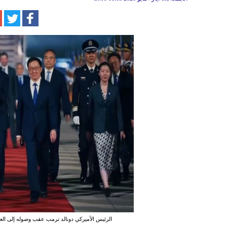
الرئيس الأميركي دونالد ترمب عقب وصوله إلى العا