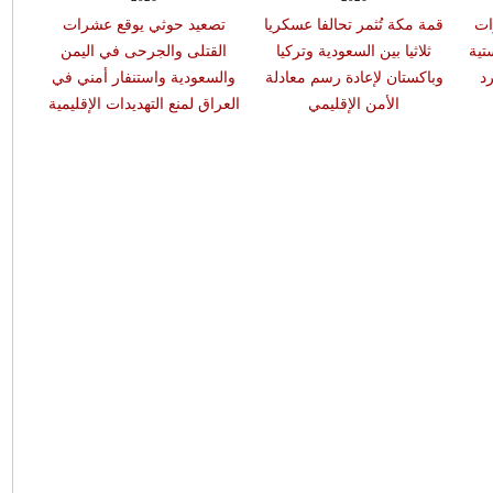
ات
قمة مكة تُثمر تحالفا عسكريا
تصعيد حوثي يوقع عشرات
اتفا
تية
ثلاثيا بين السعودية وتركيا
القتلى والجرحى في اليمن
في مك
رد
وباكستان لإعادة رسم معادلة
والسعودية واستنفار أمني في
وبا
الأمن الإقليمي
العراق لمنع التهديدات الإقليمية
للع