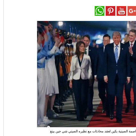
صمة الصينية بكين لعقد محادثات مع نظيره الصيني شي جين بينغ