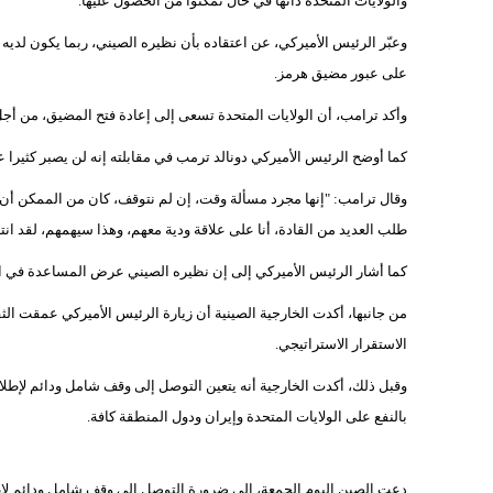
والولايات المتحدة ذاتها في حال تمكنوا من الحصول عليها.
وعبّر الرئيس الأميركي، عن اعتقاده بأن نظيره الصيني، ربما يكون لديه
على عبور مضيق هرمز.
وأكد ترامب، أن الولايات المتحدة تسعى إلى إعادة فتح المضيق، من أجل
كما أوضح الرئيس الأميركي دونالد ترمب في مقابلته إنه لن يصبر كثيرا عل
وقال ترامب: "إنها مجرد مسألة وقت، إن لم نتوقف، كان من الممكن أن ي
طلب العديد من القادة، أنا على علاقة ودية معهم، وهذا سيهمهم، لقد انته
كما أشار الرئيس الأميركي إلى إن نظيره الصيني عرض المساعدة في ا
من جانبها، أكدت الخارجية الصينية أن زيارة الرئيس الأميركي عمقت ا
الاستقرار الاستراتيجي.
وقبل ذلك، أكدت الخارجية أنه يتعين التوصل إلى وقف شامل ودائم لإطلا
بالنفع على الولايات المتحدة وإيران ودول المنطقة كافة.
دعت الصين اليوم الجمعة، إلى ضرورة التوصل إلى وقف شامل ودائم لإ