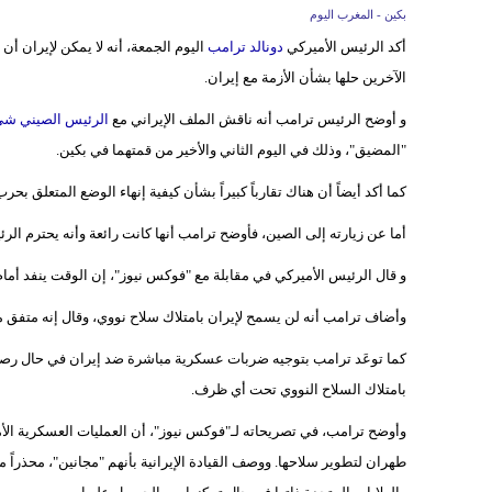
بكين - المغرب اليوم
أكد الرئيس الأميركي
دونالد ترامب
اليوم الجمعة، أنه لا يمكن لإيران أن 
الآخرين حلها بشأن الأزمة مع إيران.
و أوضح الرئيس ترامب أنه ناقش الملف الإيراني مع
الرئيس الصيني شي 
"المضيق"، وذلك في اليوم الثاني والأخير من قمتهما في بكين.
كما أكد أيضاً أن هناك تقارباً كبيراً بشأن كيفية إنهاء الوضع المتعلق بحرب
أما عن زيارته إلى الصين، فأوضح ترامب أنها كانت رائعة وأنه يحترم الرئ
و قال الرئيس الأميركي في مقابلة مع "فوكس نيوز"، إن الوقت ينفد أمام ط
وأضاف ترامب أنه لن يسمح لإيران بامتلاك سلاح نووي، وقال إنه متفق مع
كما توعَد ترامب بتوجيه ضربات عسكرية مباشرة ضد إيران في حال رصد 
بامتلاك السلاح النووي تحت أي ظرف.
وأوضح ترامب، في تصريحاته لـ"فوكس نيوز"، أن العمليات العسكرية ال
طهران لتطوير سلاحها. ووصف القيادة الإيرانية بأنهم "مجانين"، محذراً