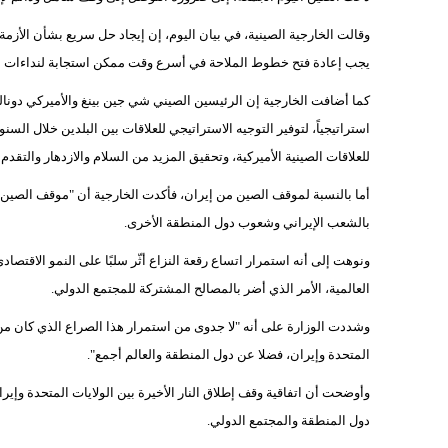
وقالت الخارجية الصينية، في بيان اليوم، إن إيجاد حل سريع بشأن الأزمة
يجب إعادة فتح خطوط الملاحة في أسرع وقت ممكن استجابة لنداءات ال
كما أضافت الخارجية إن الرئيسين الصيني شي جين بينغ والأميركي دونالد 
استراتيجياً، لتوفير التوجيه الاستراتيجي للعلاقات بين البلدين خلال السن
للعلاقات الصينية الأميركية، وتحقيق المزيد من السلام والازدهار والتقدم ل
أما بالنسبة لموقف الصين من إيران، فأكدت الخارجية أن "موقف الصين
بالشعب الإيراني وشعوب دول المنطقة الأخرى.
ونوهت إلى أنه استمرار اتساع رقعة النزاع أثّر سلبًا على النمو الاقتصا
العالمية، الأمر الذي أضر بالمصالح المشتركة للمجتمع الدولي.
وشددت الوزارة على أنه "لا جدوى من استمرار هذا الصراع الذي كان من 
المتحدة وإيران، فضلا عن دول المنطقة والعالم أجمع".
وأوضحت أن اتفاقية وقف إطلاق النار الأخيرة بين الولايات المتحدة وإير
دول المنطقة والمجتمع الدولي.