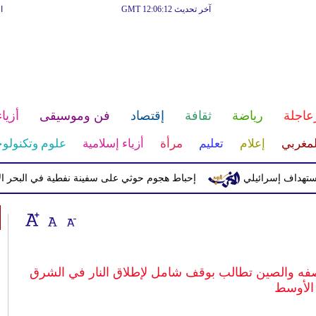
آخر تحديث GMT 12:06:12
ا
عاجلة
رياضة
ثقافة
إقتصاد
فن وموسيقى
أزياء
لمغربي
إعلام
تعليم
مرأة
أزياء إسلامية
علوم وتكنولوج
ف إسرائيلي
إحباط هجوم حوثي على سفينة نفطية في البحر الأحمر
بقصفه والصين تطالب بوقف شامل لإطلاق النار في الشرق
الأوسط