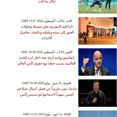
خلال ساعات
GMT 23:47 2026 الأحد ,02 آب / أغسطس
الداخلية المغربية تعلن حصيلة محاولات
العبور إلى سبتة ومليلية وتكشف تفاصيل
الأحداث
GMT 10:18 2026 الإثنين ,03 آب / أغسطس
إنفانتينو يواجه أزمة ثقة داخل كرة القدم
العالمية بسبب خطة بيع حقوق كأس العالم
GMT 20:38 2026 الجمعة ,31 تموز / يوليو
ماسك ينفي تقريراً عن فصل أعمال تسلا في
الصين تمهيداً لاندماجها مع سبيس إكس
الجمعة ,07 آب / أغسطس GMT 20:13
GMT 21:25 2026 الثلاثاء ,21 تموز / يوليو
2026