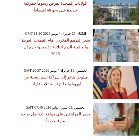
الولايات المتحدة تفرض رسوماً جمركية
قية للدفاع المشترك توقَع
جديدة على نحو 60 اقتصاداً
ة تجمع السعودية وتركيا
كستان، وتعرض أي دولة
دوان إعتداء على الدول
GMT 11:10 2026 الثلاثاء ,23 حزيران / يونيو
الثلاثة
سعر الدرهم المغربي أمام العملات العربية
والعالمية اليوم الثلاثاء 23 يونيو/ حزيران
2026
GMT 20:37 2026 الخميس ,18 حزيران / يونيو
ميلوني تدعو إلى شراكة استراتيجية بين
أوروبا والخليج تربط ثلاث قارات
GMT 07:46 2026 الخميس ,09 تموز / يوليو
حظر المراهقين على مواقع التواصل يواجه
مأزقًا جديداً