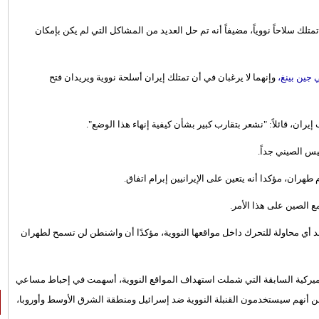
تمتلك سلاحاً نووياً، مضيفاً أنه تم حل العديد من المشاكل التي لم يكن بإمكان
جين بينغ،
وإنهما لا يرغبان في أن تمتلك إيران أسلحة نووية ويريدان فتح
 إيران، قائلاً: "نشعر بتقارب كبير بشأن كيفية إنهاء هذا الوضع".
يس الصيني جداً.
هران، مؤكدا أنه يتعين على الإيرانيين إبرام اتفاق.
 الصين على هذا الأمر.
أي محاولة للتحرك داخل مواقعها النووية، مؤكدًا أن واشنطن لن تسمح لطهران
أميركية السابقة التي شملت استهداف المواقع النووية، أسهمت في إحباط مساعي
 من أنهم سيستخدمون القنبلة النووية ضد إسرائيل ومنطقة الشرق الأوسط وأوروبا،