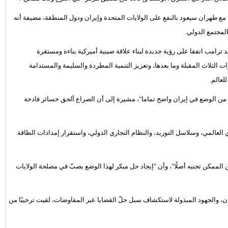
 مع طهران سيعود بالنفع على الولايات المتحدة وإيران ودول المنطقة، مضيفة أنه
مجتمع الدولي.
ترامب اتفقا على رؤية جديدة لبناء علاقة صينية أميركية بناءة ومستقرة
وات الثلاث المقبلة وما بعدها، وتعزيز التنمية المطردة والسليمة والمستدامة
لعالم.
 من الوضع في إيران واضح تماما"، مشيرة إلى أن الصراع ألحق خسائر فادحة
دي العالمي، وسلاسل التوريد، والنظام التجاري الدولي، واستقرار إمدادات الطاقة
الممكن تجنبه أصلًا"، وأن "إيجاد حل مبكر لهذا الوضع يصبّ في مصلحة الولايات
ان، والجهود المبذولة لاستكشاف سبل حلّ القضايا عبر المفاوضات، لقيت ترحيبًا من