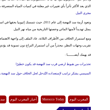
الذي يعد الأكثر تأثراً بأي تغييرات غير معلنة في كميات المياه المنصر
مجرى النيل
.
وتعود أزمة سد النهضة إلى عام 2011، حيث تتمس
يمثل تهديداً لأمنها المائي وحصتها التاريخية من مياه نهر النيل.
ومع استمرار الخلاف بين الأطراف الثلاثة، عاد الملف إلى واجهة الاهتمام
تقريب وجهات النظر، محذراً من أن استمرار النزاع دون تسوية قد يؤدي 
قد يهمك أيضـــــــا :
تحذيرات من هبوط ارضي قرب سد النهضة قد يكون خطيرًا
السيسي يشكر ترامب لإستعداده التّدخل لحل الخلاف حول سد النهضة و
المغرب اليوم
Morocco Today
أخبار المغرب اليوم
سد ا