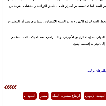
فة من السد، لما قد تسببه من أضرار على المناطق الزراعية والمنشآت القريبة من
ك إثيوبيا بحقها في استغلال السد لتوليد الكهرباء ودعم التنمية الاقتصادية، بينما ترى مصر أن المشروع
 الدولي بعد إبداء الرئيس الأميركي دونالد ترامب استعداد بلاده للمساهمة في
إلى توترات إقليمية أوسع.
البرهان يرحّب
لنهضة الإثيوبي
ارتفاع منسوب المياه
مصر
السودان