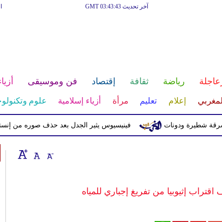
آخر تحديث GMT 03:43:43
ا
عاجلة
رياضة
ثقافة
إقتصاد
فن وموسيقى
أزياء
لمغربي
إعلام
تعليم
مرأة
أزياء إسلامية
علوم وتكنولوج
طيرة ودونات
فينيسيوس يثير الجدل بعد حذف صوره من إنستغرام
تراب إثيوبيا من تفريغ إجباري للمياه