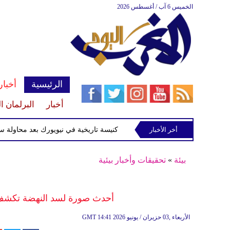
الخميس 6 آب / أغسطس 2026
الرئيسية
أخبار
أخبار
البرلمان ا
أخر الأخبار
القبض على متهم بإحراق كنيسة تاريخية في نيويورك بعد محاولة سرقة ش
بيئة
»
تحقيقات وأخبار بيئية
أحدث صورة لسد النهضة تكشف اق
14:41 2026 الأربعاء ,03 حزيران / يونيو
GMT