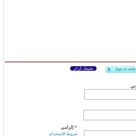
تعليقك كزائر
وني
*
إلزامي
شروط الاستخدام