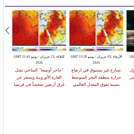
GMT 23:57
الأربعاء ,03 حزيران / يونيو GMT 13:28
الثلاثاء ,23 حزيران / يونيو GMT 21:41
2026
2026
ول
تسارع غير مسبوق في ارتفاع
"حاجز أوميجا" المناخي يشل
خطة 
صر
حرارة منطقة البحر المتوسط
القارة الأوروبية ويسفر عن
جديد
بنسبة تفوق المعدل العالمي
غرق أربعين شخصاً في فرنسا
غضب