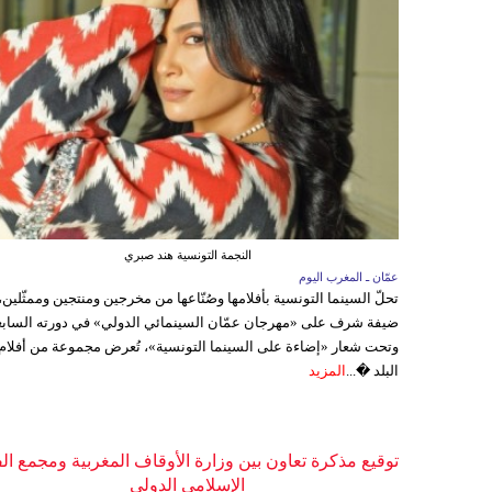
النجمة التونسية هند صبري
عمّان ـ المغرب اليوم
تحلّ السينما التونسية بأفلامها وصُنّاعها من مخرجين ومنتجين وممثّلين،
ضيفة شرف على «مهرجان عمّان السينمائي الدولي» في دورته السابع
وتحت شعار «إضاءة على السينما التونسية»، تُعرض مجموعة من أفلام
البلد �...
المزيد
توقيع مذكرة تعاون بين وزارة الأوقاف المغربية ومجمع ال
الإسلامي الدولي