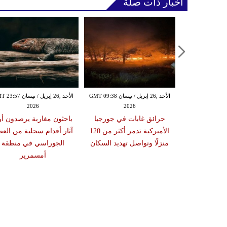
أخبار ذات صلة
الأحد ,26 إبريل / نيسان GMT 09:38
الأحد ,26 إبريل / نيسان 
2026
2026
حرائق غابات في جورجيا
باحثون مغاربة يرصدون أ
الأميركية تدمر أكثر من 120
آثار أقدام سحلية من الع
منزلًا وتواصل تهديد السكان
الجوراسي في منطقة
أمسمرير