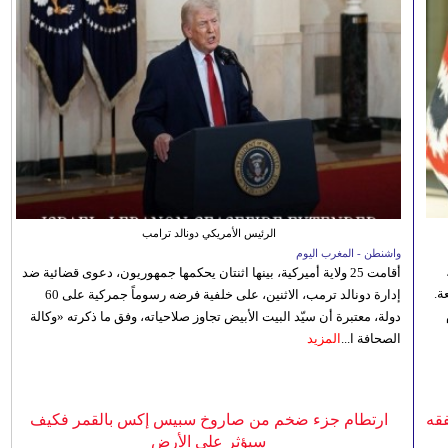
الرئيس الأمريكي دونالد ترامب
واشنطن - المغرب اليوم
أقامت 25 ولاية أميركية، بينها اثنتان يحكمها جمهوريون، دعوى قضائية ضد
ة.
إدارة دونالد ترمب، الاثنين، على خلفية فرضه رسوماً جمركية على 60
دولة، معتبرة أن سيّد البيت الأبيض تجاوز صلاحياته، وفق ما ذكرته «وكالة
الصحافة ا...
المزيد
فقه
ارتطام جزء ضخم من صاروخ سبيس إكس بالقمر فكيف
سيؤثر على الأرض