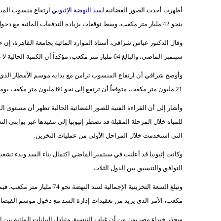
أظهرت أحدث الصور الفضائية ل
سد النهضة الإثيوبي
بنحو 42 مليار متر مكعب، وسط توقعات بزيادة التدفقات المائية مع دخول موسم الأمطار في الهضبة الإثيوبية.
سبتمبر الماضي، والبالغ 64 مليار متر مكعب، مؤكداً أن الكمية الحالية لا تزال كبيرة ومؤثرة في إدارة السد خلال الفترة المقبلة.
وأوضح شراقي أن ارتفاع المنسوب تزامن مع بداية موسم الأمطار الذي 
21 مليون متر مكعب، متوقعاً أن ترتفع إلى نحو 60 مليون متر مكعب يومياً خلال يونيو، قبل الوصول إلى ذروة الأمطار بين يوليو وأكتوبر.
وأشار إلى أن القراءة الفنية للصور الفضائية الحالية تظهر أن مستوى ا
التي استخدمت خلال المراحل الأولى من عمليات التخزين.
وكانت إثيوبيا قد أعلنت في سبتمبر الماضي اكتمال بناء السد وبدء تشغيل
التوافق والتنسيق بين الدول الثلاث.
مكعب، الأمر الذي يزيد من تعقيدات إدارة السد مع دخول موسم الفيضا
ويحذر خبراء مصريون من أن غياب التنسيق وتبادل البيانات المائية بين 