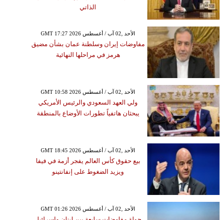
الذاتي
GMT 17:27 2026 الأحد ,02 آب / أغسطس
مفاوضات إيران وسلطنة عمان بشأن مضيق
هرمز في مراحلها النهائية
GMT 10:58 2026 الأحد ,02 آب / أغسطس
الأربعاء ,22 تموز / يوليو GMT 12:52
ولي العهد السعودي والرئيس الأمريكي
2026
يبحثان هاتفياً تطورات الأوضاع بالمنطقة
إثيوبية لبناء ثلاثة سدود
ة على النيل الأزرق تثير
اً وتحذيرات رسمية في
مصر
GMT 18:45 2026 الأحد ,02 آب / أغسطس
بيع حقوق كأس العالم يفجر أزمة في فيفا
ويزيد الضغوط على إنفانتينو
GMT 01:26 2026 الأحد ,02 آب / أغسطس
جولة مفاوضات سابعة بين لبنان وإسرائيل