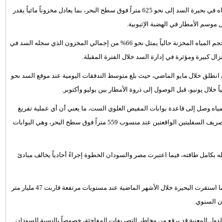
ارتفاع منسوب المياه في بحيرة السد إلى نحو 625 متراً فوق سطح البحر، بما يعادل مخزوناً مائياً يقدر
وقال الدكتور عباس شراقي، أستاذ الموارد المائية بجامعة القاهرة، إن حجم المياه المخزنة حالياً يمثل نحو 66% من إجمالي المخزون الذي سجله السد في
انطلق خلال مايو الماضي، حيث بلغ متوسط التدفقات اليومية عند موقع السد نحو
لمياه وصل إلى قاعدة بوابات المفيض العلوي الست، ما يعني أن أي عملية تفريغ
للمياه خلال المرحلة المقبلة قد تضطر إثيوبيا إلى تنفيذها عبر بوابتي التصريف السفليتين الواقعتين عند منسوب 559 متراً فوق سطح البحر، وهي البوابات
ه بكامل طاقته، فيما اعتبرت مصر والسودان الخطوة إجراءً أحادياً يخالف مبادئ
وتبلغ السعة التخزينية الإجمالية لسد النهضة نحو 74 مليار متر مكعب، فيما استقرت البحيرة خلال الأشهر الماضية عند مستويات مرتفعة قاربت 47 مليار متر
ن السنوي.
الدول المعنية قد يرفع من مخاطر التصريفات المفاجئة، خصوصاً بالنسبة للسودان