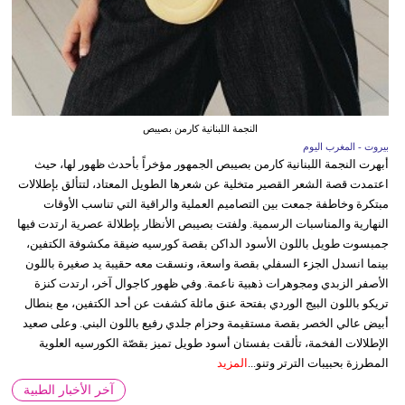
النجمة اللبنانية كارمن بصيبص
بيروت - المغرب اليوم
أبهرت النجمة اللبنانية كارمن بصيبص الجمهور مؤخراً بأحدث ظهور لها، حيث
اعتمدت قصة الشعر القصير متخلية عن شعرها الطويل المعتاد، لتتألق بإطلالات
مبتكرة وخاطفة جمعت بين التصاميم العملية والراقية التي تناسب الأوقات
النهارية والمناسبات الرسمية. ولفتت بصيبص الأنظار بإطلالة عصرية ارتدت فيها
جمبسوت طويل باللون الأسود الداكن بقصة كورسيه ضيقة مكشوفة الكتفين،
بينما انسدل الجزء السفلي بقصة واسعة، ونسقت معه حقيبة يد صغيرة باللون
الأصفر الزبدي ومجوهرات ذهبية ناعمة. وفي ظهور كاجوال آخر، ارتدت كنزة
تريكو باللون البيج الوردي بفتحة عنق مائلة كشفت عن أحد الكتفين، مع بنطال
أبيض عالي الخصر بقصة مستقيمة وحزام جلدي رفيع باللون البني. وعلى صعيد
الإطلالات الفخمة، تألقت بفستان أسود طويل تميز بقصّة الكورسيه العلوية
المطرزة بحبيبات الترتر وتنو...
المزيد
آخر الأخبار الطبية