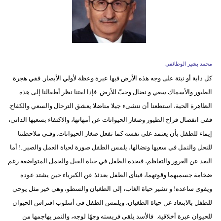
محمد بشير الوظائفي
كل دابة أو نبتة على وجه هذه الأرض فيها عبرة وعظة لأولي الأبصار. ففي هجرة
الطيور والأسماك سعي و نضال وحبّ للأرض. فإذا لفتنا نظر أطفالنا إلى هذه
الظاهرة الحية، استطعنا أن ننشىء جيلا مناضلا يعشق الترحال والسعي والكفاح.
ففي انفصال فراخ الطيور وصغار الحيوانات عن أمهاتها، والاكتفاء بسعيها الذاتي،
إيماء للطفل بأن يعتمد على نفسه كما تفعل صغار الحيوانات. وفـي ملاحظتنا
للنحل والنمل في سعيها ونضالها، يلمس الطفل صورة لحياة العمل والصبر..! أما
البعد عن الغرور والتعاظم، فيجده الطفل في حياة الفيل والجمل المتواضعة رغم
ضخامة جسميهما وقوتهما، فينأى الطفل بعدئذ عن الكبرياء حين يشتد عوده
ويقوى ساعده! و تشير حياة الغاب، إلى الطغيان والسطو، وهي خير مثل يوحي
للطفل بالابتعاد عن حياة الطغيان، ويلمس الطفل في أسلوب افتراس الحيوان
للحيوان عبرة أخلاقية. فالأسد يلقى فريسته وجهًا لوجه، والنمر يهاجمها من