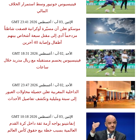
فينيسيوس جونيور وسط استمرار الخلاف
المالي
GMT 23:41 2026 الإثنين ,03 آب / أغسطس
موسكو تعلن أن مسيّرة أوكرانية قصفت شاطئاً
مزدحماً أدى إلى مقتل سبعة أشخاص بينهم
أطفال وإصابة 40 آخرين
GMT 18:31 2026 الأحد ,02 آب / أغسطس
فينيسيوس يحسم مستقبله مع ريال مدريد خلال
ساعات
GMT 23:47 2026 الأحد ,02 آب / أغسطس
الداخلية المغربية تعلن حصيلة محاولات العبور
إلى سبتة ومليلية وتكشف تفاصيل الأحداث
GMT 10:18 2026 الإثنين ,03 آب / أغسطس
إنفانتينو يواجه أزمة ثقة داخل كرة القدم
العالمية بسبب خطة بيع حقوق كأس العالم