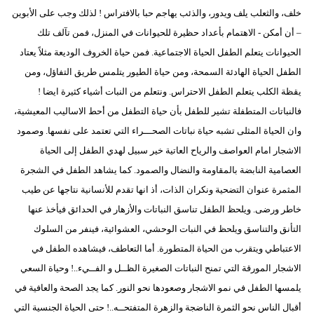
خلف، والثعلب يلف ويدور، والذئب يهاجم حبا بالافتراس ! لذلك وجب على الأبوين
– أن أمكن - الاهتمام بأعداد حظيرة للحيوانات في المنزل، فمن تآلف تلك
الحيوانات يتعلم الطفل الحياة الاجتماعية. فمن حياة الخروف الوديعة مثلاً يعتاد
الطفل الحياة الهادئة السمحة، ومن حياة الطيور يتلمس طريق التفاؤل، ومن
يقظة الكلب يتعلم الطفل الاحتراس. ونتعلم من النبات أشياء كثيرة ايضا !
فالنباتات المتطفلة تشير للطفل بأن حياة التطفل من أحط الاساليب المعيشية،
وان الحياة المثلى تشبه حياة نباتات الصحـــراء التي تعتمد على نفسها. وصمود
الاشجار امام العواصف والرياح العاتية خير سبيل لهدي الطفل إلى الحياة
العصامية النابضة بالمقاومة والنضال والصمود. كما يشاهد الطفل في الشجرة
المثمرة عنوان التضحية ونكران الذات، أذ انها تقدم للأنسانية نتاجها عن طيب
خاطر ورضى. ويلحظ الطفل تناسق النباتات والأزهار في الحدائق فيأخذ عنها
التأنق والتناسق ويلحظ في النبات الوحشي، العشوائية، فينفر من السلوك
الاعتباطي ويتقرب من الحياة المتطورة. أما التعاطف، فيشاهده الطفل في
الاشجار المورقة التي تمنح النباتات الصغيرة الظــل و الفــيء..! وحياة السعي
يلمسها الطفل في نمو الاشجار وصعودها نحو النور. كما يجد الصحة والعافية في
أقبال الناس نحو الثمرة الناضجة والزهرة المتفتحــه..! حتى الحياة الجنسية التي