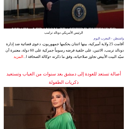
الرئيس الأمريكي دونالد ترامب
واشنطن - المغرب اليوم
أقامت 25 ولاية أميركية، بينها اثنتان يحكمها جمهوريون، دعوى قضائية ضد إدارة
دونالد ترمب، الاثنين، على خلفية فرضه رسوماً جمركية على 60 دولة، معتبرة أن
سيّد البيت الأبيض تجاوز صلاحياته، وفق ما ذكرته «وكالة الصحافة ا...
المزيد
أصالة تستعد للعودة إلى دمشق بعد سنوات من الغياب وتستعيد
ذكريات الطفولة