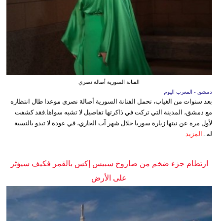
الفنانة السورية أصالة نصري
دمشق - المغرب اليوم
بعد سنوات من الغياب، تحمل الفنانة السورية أصالة نصري موعدا طال انتظاره
مع دمشق، المدينة التي تركت في ذاكرتها تفاصيل لا تشبه سواها.فقد كشفت
لأول مرة عن نيتها زيارة سوريا خلال شهر آب الجاري، في عودة لا تبدو بالنسبة
له...
المزيد
ارتطام جزء ضخم من صاروخ سبيس إكس بالقمر فكيف سيؤثر
على الأرض