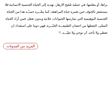
يراها، أو يتعلمها، في عملية تلقيح الازهار، تهديه إلى الحياة الجنسية الانسانية فلا
يستشعر بالخوف حين تغمره حياة المراهقة، كما ينفّــره حسـّـه هذا من الحياة
الجنسية البوهيمية التي تمارسها الحيوانات علانية وبدون تعقل. فمن أراد الحياة
المثلى، التقطها من احضان الطبيعـــة الخيّــرة، فهي دوما على استعداد ان
تعطي ولا تأخذ، أن توحي ولا تقيّـــد..!!
المزيد من المدونات