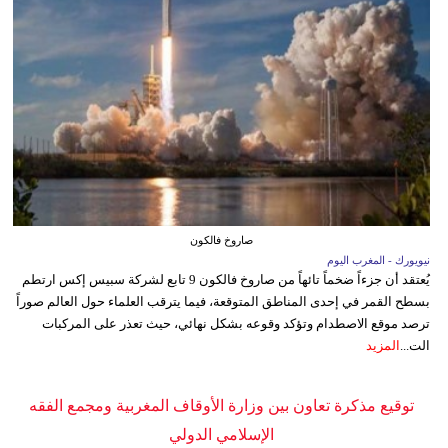
صاروخ فالكون
نيويورك - المغرب اليوم
يُعتقد أن جزءاً ضخماً تائهاً من صاروخ فالكون 9 تابع لشركة سبيس إكس ارتطم
بسطح القمر في إحدى المناطق المتوقعة، فيما يترقب العلماء حول العالم صوراً
ترصد موقع الاصطدام وتؤكد وقوعه بشكل نهائي، حيث تعذر على المركبات
الت...
المزيد
توقيع مذكرة تعاون بين وزارة الأوقاف المغربية ومجمع الفقه
الإسلامي الدولي