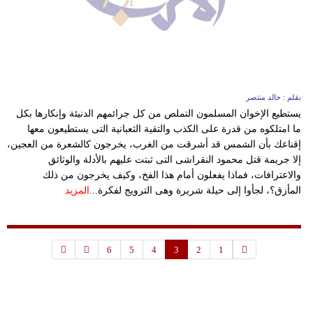
بقلم : خالد منتصر
يستطيع الإخوان المسلمون التملص من كل جرائمهم الدنيئة وإنكارها بكل
ما امتلكوه من قدرة على الكذب والتقية الثعبانية التى يستطيعون معها
إقناعك بأن الشمس قد أشرقت من الغرب، يخرجون كالشعرة من العجين،
إلا جريمة قتل محمود النقراشى التى ثبتت عليهم بالأدلة والوثائق
والاعترافات، فماذا يفعلون أمام هذا الفخ، وكيف يخرجون من ذلك
المأزق؟، لجأوا إلى حيلة شريرة وهى الترويج لفكرة...
المزيد
6
5
4
3
2
1