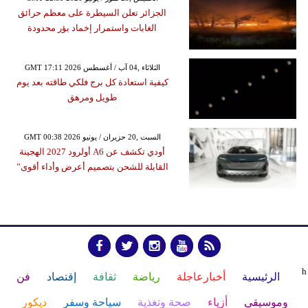
الجزائر تعلن السيطرة على معظم حرائق
الغابات واستمرار إخماد بؤر محدودة
GMT 17:11 2026 الثلاثاء ,04 آب / أغسطس
كيفية استعادة كل برج فلكي طاقته بعد يوم
طويل ومرهق
GMT 00:38 2026 السبت ,20 حزيران / يونيو
أودي تكشف عن A6 أولرود 2027 الهجينة
القابلة للشحن بتصميم أعرض وأداء أقوى”
h
الرئيسية
أخبارعاجلة
رياضة
ثقافة
إقتصاد
فن
وموسيقى
أزياء
صحة وتغذية
سياحة وسفر
ديكور