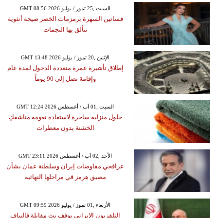
GMT 08:56 2026 السبت ,25 تموز / يوليو
فساتين السهرة بزمزمات الخصر صيحة أنثوية
تتألق بها النجمات
GMT 13:48 2026 الإثنين ,20 تموز / يوليو
إطلاق تأشيرة عمرة متعددة الدخول لمدة عام
وإقامة تصل إلى 90 يوماً
GMT 12:24 2026 السبت ,01 آب / أغسطس
حلول منزلية ساحرة لاستعادة نعومة مناشفكِ
الخشنة بدون معطرات
GMT 23:11 2026 الأحد ,02 آب / أغسطس
عراقجي مفاوضات إيران وسلطنة عمان بشأن
مضيق هرمز في مراحلها النهائية
GMT 09:59 2026 الأربعاء ,01 تموز / يوليو
التلفزيون الإيراني يوقف بث مقابلة قاليباف