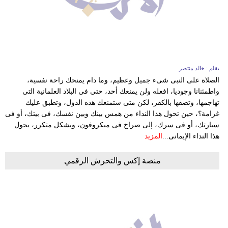
بيئة
مدوَّنات
أبراج
بقلم : خالد منتصر
الصلاة على النبى شىء جميل وعظيم، وما دام يمنحك راحة نفسية،
فيديو
واطمئنانا وجوديا، افعله ولن يمنعك أحد، حتى فى البلاد العلمانية التى
تهاجمها، وتصفها بالكفر، لكن متى ستمنعك هذه الدول، وتطبق عليك
سيارات
غرامة؟، حين تحول هذا النداء من همس بينك وبين نفسك، فى بيتك، أو فى
سيارتك، أو فى سرك، إلى صراخ فى ميكروفون، وبشكل متكرر، يحول
هذا النداء الإيمانى...
المزيد
منصة إكس والتحرش الرقمي