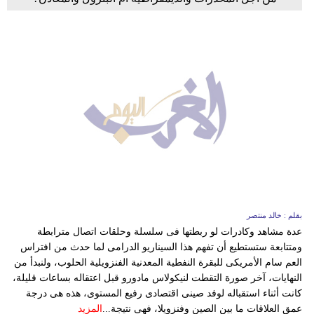
بقلم : خالد منتصر
عدة مشاهد وكادرات لو ربطتها فى سلسلة وحلقات اتصال مترابطة
ومتتابعة ستستطيع أن تفهم هذا السيناريو الدرامى لما حدث من افتراس
العم سام الأمريكى للبقرة النفطية المعدنية الفنزويلية الحلوب، ولنبدأ من
النهايات، آخر صورة التقطت لنيكولاس مادورو قبل اعتقاله بساعات قليلة،
كانت أثناء استقباله لوفد صينى اقتصادى رفيع المستوى، هذه هى درجة
عمق العلاقات ما بين الصين وفنزويلا، فهى نتيجة...
المزيد