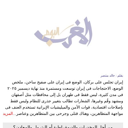
بقلم : خالد منتصر
إيران تجلس على بركان، الوضع فى إيران على صفيح ساخن، ملخص
الوضع، الاحتجاجات فى إيران توسعت ومستمرة منذ نهاية ديسمبر ٢٠٢٥
فى مدن كثيرة، ليس فقط فى طهران بل إلى محافظات مثل أصفهان
ومشهد وقُم وغيرها، الشعارات تطالب بتغيير جذرى للنظام وليس فقط
بإصلاحات اقتصادية، قوات الأمن والميليشيات الإيرانية تستخدم العنف فى
مواجهة المتظاهرين، وهناك قتلى وجرحى بين المتظاهرين وعناصر...
المزيد
من أجل المخدرات والديمقراطية أم البترول والمعادن؟