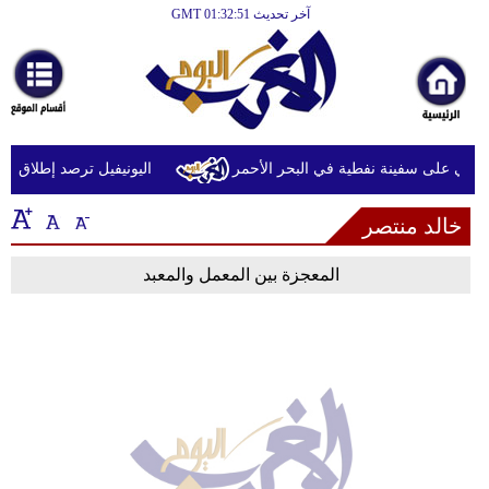
آخر تحديث GMT 01:32:51
الرئيسية
أخبارعاجلة
رياضة
ثقافة
ثي على سفينة نفطية في البحر الأحمر
اليونيفيل ترصد إطلاق 113 مقذوفا إسرائيليا على لبنان خلال يوم واحد
إقتصاد
خالد منتصر
فن
المعجزة بين المعمل والمعبد
وموسيقى
أزياء
صحة
وتغذية
سياحة