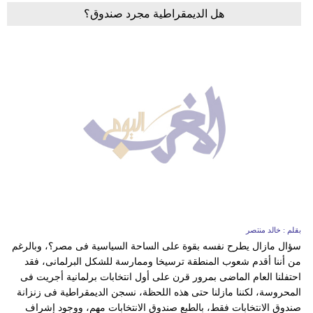
هل الديمقراطية مجرد صندوق؟
بقلم : خالد منتصر
سؤال مازال يطرح نفسه بقوة على الساحة السياسية فى مصر؟، وبالرغم
من أننا أقدم شعوب المنطقة ترسيخا وممارسة للشكل البرلمانى، فقد
احتفلنا العام الماضى بمرور قرن على أول انتخابات برلمانية أجريت فى
المحروسة، لكننا مازلنا حتى هذه اللحظة، نسجن الديمقراطية فى زنزانة
صندوق الانتخابات فقط، بالطبع صندوق الانتخابات مهم، ووجود إشراف