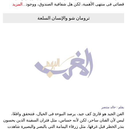
قضائى فى منتهى الأهمية، لكن هل شفافية الصندوق، ووجود...
المزيد
ترومان شو والإنسان السلعة
بقلم : خالد منتصر
الفن الجيد هو قارئ كف جيد، يرصد النبوءة فى الخيال، فتتحقق واقعًا،
ليس لأن الفنان ساحر، لكن لأنه حساس، مثل فئران السفينة الذين يحسون
بنذر الخطر قبل غرقها، مثل زرقاء اليمامة التى بالبصر والبصيرة شاهدت