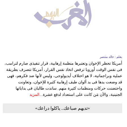
بقلم : خالد منتصر
أمريكا تحظر الإخوان وتعتبرها منظمة إرهابية، قرار تنفيذى صارم لترامب،
فى نفس الوقت أوروبا ترفض اتخاذ نفس القرار، أمريكا تتصرف بطريقة
عملية وبراجماتية، لا هو اختلاف أيديولوجى، وليس لأنها ضد فكرهم، فهى
قد وضعت يدها فى يد ألوان طيف إرهابية كثيرة للإخوان، وتعاونت
واحتضنت حركات ومنظمات كثيرة منهم. ساندت طالبان فى بداياتها
الجنينية، والآن مَن كانت على استعداد لدفع عشرة...
المزيد
«تديهم صباعك.. ياكلوا دراعك»