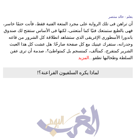
بقلم : خالد منتصر
أن تراهن فى تلك الرواية على مجرد المتعة الفنية فقط، فأنت حتمًا خاسر،
فهى بالطبع ستمتعك فنيًا كما أمتعتنى، لكنها فى الأساس ستفتح لك صندوق
باندورا الأسطورى الإغريقى الذى ستشاهد انطلاقة كل الشرور من قاعه
وجدرانه، ستفرك عينيك مع كل صفحة صارخًا: هل عشت كل هذا العبث
الشرير كمتفرج، كمتآلف، كمنسجم بل كمتواطئ؟، صدمة أن ترى عفن
السلطة وطحالبها تطفو...
المزيد
لماذا يكره السلفيون الفراعنة؟!