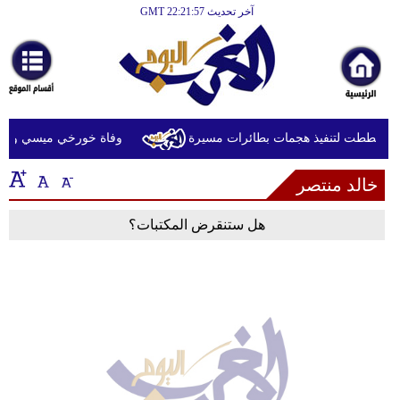
آخر تحديث GMT 22:21:57
الرئيسية
أخبارعاجلة
رياضة
ثقافة
 خططت لتنفيذ هجمات بطائرات مسيرة
وفاة خورخي ميسي والد ال
إقتصاد
خالد منتصر
فن
هل ستنقرض المكتبات؟
وموسيقى
أزياء
صحة
وتغذية
سياحة