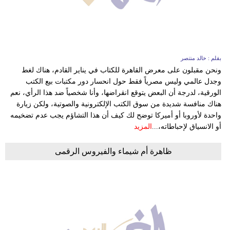
وسفر
ديكور
أخبار
بقلم : خالد منتصر
ونحن مقبلون على معرض القاهرة للكتاب في يناير القادم، هناك لغط
البرلمان
وجدل عالمي وليس مصرياً فقط حول انحسار دور مكتبات بيع الكتب
المغربي
الورقية، لدرجة أن البعض يتوقع انقراضها، وأنا شخصياً ضد هذا الرأي، نعم
هناك منافسة شديدة من سوق الكتب الإلكترونية والصوتية، ولكن زيارة
إعلام
واحدة لأوروبا أو أميركا توضح لك كيف أن هذا التشاؤم يجب عدم تضخيمه
أو الانسياق لإحباطاته،...
المزيد
تعليم
ظاهرة أم شيماء والفيروس الرقمى
مرأة
أزياء
إسلامية
علوم
وتكنولوجيا