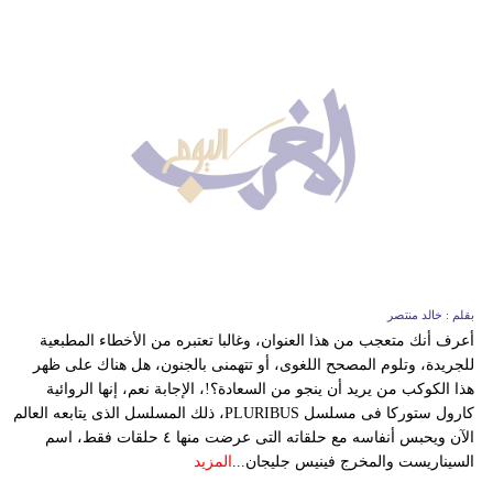
بقلم : خالد منتصر
أعرف أنك متعجب من هذا العنوان، وغالبا تعتبره من الأخطاء المطبعية
للجريدة، وتلوم المصحح اللغوى، أو تتهمنى بالجنون، هل هناك على ظهر
هذا الكوكب من يريد أن ينجو من السعادة؟!، الإجابة نعم، إنها الروائية
كارول ستوركا فى مسلسل PLURIBUS، ذلك المسلسل الذى يتابعه العالم
الآن ويحبس أنفاسه مع حلقاته التى عرضت منها ٤ حلقات فقط، اسم
السيناريست والمخرج فينيس جليجان...
المزيد