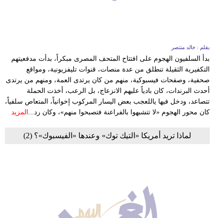
بقلم : خالد منتصر
بدأ السلفيون الهجوم على افتتاح المتحف المصرى مبكراً، بدأت مدفعيتهم
التكفيرية الثقيلة تنطلق من عدة منصات، قنوات تليفزيونية، ومواقع
صحفية، وصفحات فيسبوكية، منهم من كان يرتدى العمة، ومنهم من يرتدى
أحدث البرندات، كان بادياً عليهم الانزعاج، بل الرعب، أخذت الحملة
تتصاعد، ودخل فيها ياللعجب بعض اليسار المركوب إخوانياً، المتعاص سلفياً،
كان محور الهجوم «لا تتشبهوا بالفراعنة فتصبحوا منهم»، وكان رد...
المزيد
لماذا تريد أمريكا «التيك توك» وعندها «الفيسبوك»؟ (2)