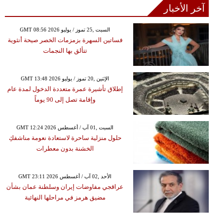
آخر الأخبار
GMT 08:56 2026 السبت ,25 تموز / يوليو
فساتين السهرة بزمزمات الخصر صيحة أنثوية
تتألق بها النجمات
GMT 13:48 2026 الإثنين ,20 تموز / يوليو
إطلاق تأشيرة عمرة متعددة الدخول لمدة عام
وإقامة تصل إلى 90 يوماً
GMT 12:24 2026 السبت ,01 آب / أغسطس
حلول منزلية ساحرة لاستعادة نعومة مناشفكِ
الخشنة بدون معطرات
GMT 23:11 2026 الأحد ,02 آب / أغسطس
عراقجي مفاوضات إيران وسلطنة عمان بشأن
مضيق هرمز في مراحلها النهائية