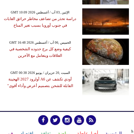
GMT 10:09 2026 الإثنين ,03 آب / أغسطس
دراسة تحذر من تضاعف مخاطر حرائق الغابات
في جنوب أوروبا بسبب تغير المناخ
GMT 16:48 2026 الخميس ,06 آب / أغسطس
كيفية وضع كل برج حدوده الشخصية في
العلاقات ويتعامل مع الآخرين
GMT 00:38 2026 السبت ,20 حزيران / يونيو
أودي تكشف عن A6 أولرود 2027 الهجينة
القابلة للشحن بتصميم أعرض وأداء أقوى”
h
الرئيسية
أخبارعاجلة
رياضة
ثقافة
إقتصاد
فن