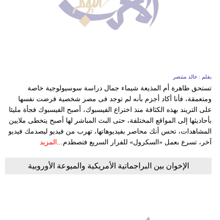
بيئة
مدوَّنات
أبراج
بقلم : خالد منتصر
فيديو
تستحق ظاهرة أم المذيعة شيماء جمال دراسة سوسيولوجية خاصة
ومتعمقة، فأنا أكاد أجزم بأنه لم توجد فى مصر شخصية فرضت نفسها
سيارات
على التريند بهذه الكثافة منذ اختراع الفيسبوك، أصبح الفيسبوك فجأة مليئا
بأحاديثها إلى المواقع المختلفة، حتى البث المباشر لها أصبح يتخطى ملايين
المشاهدات، تحس أنك محاصر بفيديوهاتها، تهرب من فيديو ليصدمك فيديو
آخر، تسرع بعمل «السكرول» للفرار السريع فتصطدم...
المزيد
الإخوان بين البراجماتية الأمريكية والميوعة الأوروبية